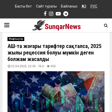
Басты бет
Сайт туралы
Байланыс
ҚАЗ
РУС
Facebook
Instagram
Youtube
Telegram
PRIMARY
MENU
Жаңалықтар
АҚШ-та жоғары тарифтер сақталса, 2025
жылы рецессия болуы мүмкін деген
болжам жасалды
22.04.2025, 22:30
0
355