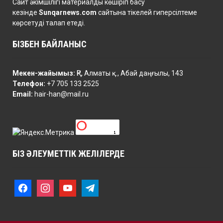
Сайт әкімшілігі материалды көшіріп басу
кезінде
Sunqarnews.com
сайтына тікелей гиперсілтеме
көрсетуді талап етеді.
БІЗБЕН БАЙЛАНЫС
Мекен-жайымыз:
ҚР, Алматы қ., Абай даңғылы, 143
Телефон:
+7 705 133 2525
Email:
hair-han@mail.ru
БІЗ ӘЛЕУМЕТТІК ЖЕЛІЛЕРДЕ
f
i
y
t
a
n
o
e
c
s
u
l
e
t
t
e
b
a
u
g