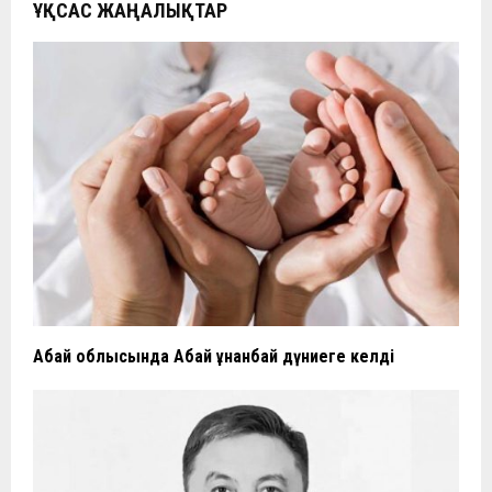
ҰҚСАС ЖАҢАЛЫҚТАР
Абай облысында Абай Құнанбай дүниеге келді