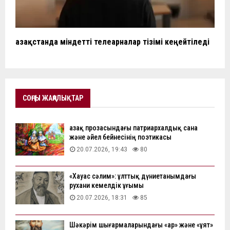
Қазақстанда міндетті телеарналар тізімі кеңейтіледі
СОҢҒЫ ЖАҢАЛЫҚТАР
Қазақ прозасындағы патриархалдық сана
және әйел бейнесінің поэтикасы
20.07.2026, 19:43
80
«Хауас сәлим»: ұлттық дүниетанымдағы
рухани кемелдік ұғымы
20.07.2026, 18:31
85
Шәкәрім шығармаларындағы «ар» және «ұят»