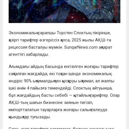
Экономикалық сарапшы Торстен Слоктың пікірінше,
қазіргі тарифтер өзгеріссіз қалса, 2025 жылы АҚШ-та
рецессия басталуы мүмкін. SunqarNews.com ақпарат
агенттігі хабарлады.
Ағымдағы айдың басында енгізілген жоғары тарифтер
сақталған жағдайда, екі тоқсан ішінде экономикалық
өндіріс 90% ықтималдықпен қысқаруы ықтимал, ал жалпы
ішкі өнім 4 пайызға төмендейді. Слоктың айтуынша,
бұл жағдайдың басты себебі — қытайлық тарифтер. Олар
АҚШ-тың шағын бизнесіне зиянын тигізіп,
импортталатын тауарларға жоғары салық төлеуде
қиындықтар туғызады.