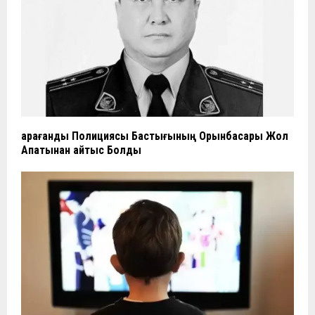
Қарағанды Полициясы Бастығының Орынбасары Жол
Апатынан Қайтыс Болды