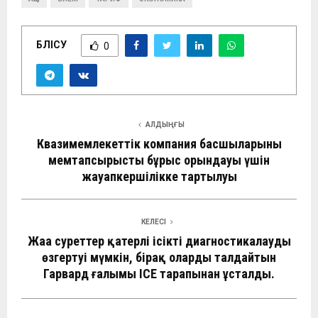
БӨЛІСУ
0
АЛДЫҢҒЫ
Квазимемлекеттік компания басшыларының
мемтапсырысты бұрыс орындауы үшін
жауапкершілікке тартылуы
КЕЛЕСІ
Жаңа суреттер қатерлі ісікті диагностикалауды
өзгертуі мүмкін, бірақ оларды талдайтын
Гарвард ғалымы ICE тарапынан ұсталды.