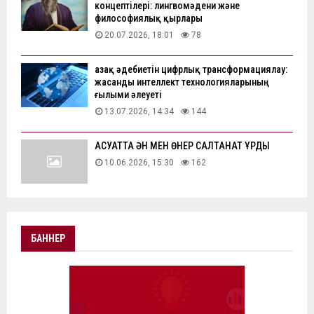
концептілері: лингвомәдени және
философиялық қырлары
20.07.2026, 18:01
78
Қазақ әдебиетін цифрлық трансформациялау:
жасанды интеллект технологияларының
ғылыми әлеуеті
13.07.2026, 14:34
144
АҚСУАТТА ӘН МЕН ӨНЕР САЛТАНАТ ҚҰРДЫ
10.06.2026, 15:30
162
БАННЕР