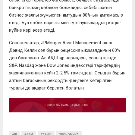
Слок, егер тарифтер өзгермесе, бөлшек саудасында
банкроттықтың көбеюін болжайды, себебі шағын
бизнес жалпы жұмыспен қамтудың 80%-ын қамтамасыз
етеді. Бұл еңбек нарығы мен тұтынушылардың көңіл-
күйіне кері әсер етеді.
Сонымен қатар, JPMorgan Asset Management өкілі
Дэвид Келли сәл бұрын рецессия ықтималдығын 60%
деп бағалаған. Ал АҚШ қор нарықтары, соның ішінде
S&P, Nasdaq және Dow Jones индекстері тарифтердің
жарияланғаннан кейін 2-2.5% төмендеді. Осыдан бұрын
алтын бағасының рекордтық деңгейге көтерілгені
туралы да ақпарат берілген болатын.
АҚШ
ӘЛЕМ
ТАРИФ
ЭКОНОМИКА