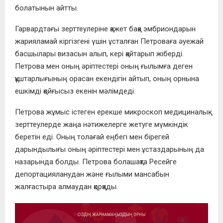
болатынын айтты.
Гарвардтағы зерттеулеріне қажет бақа эмбриондарын
жарияламай кіргізгені үшін ұсталған Петроваға әуежай
басшылары визасын алып, кері қайтарып жіберді.
Петрова мен оның әріптестері оның ғылымға деген
құштарлығының орасан екендігін айтып, оның орнына
ешкімді қойғысыз екенін мәлімдеді.
Петрова жұмыс істеген ерекше микроскоп медициналық
зерттеулерде жаңа нәтижелерге жетуге мүмкіндік
беретін еді. Оның толағай еңбегі мен бірегей
дарындылығы оның әріптестері мен ұстаздарының да
назарында болды. Петрова болашақта Ресейге
депортацияланудан және ғылыми мансабын
жалғастыра алмаудан қорқады.