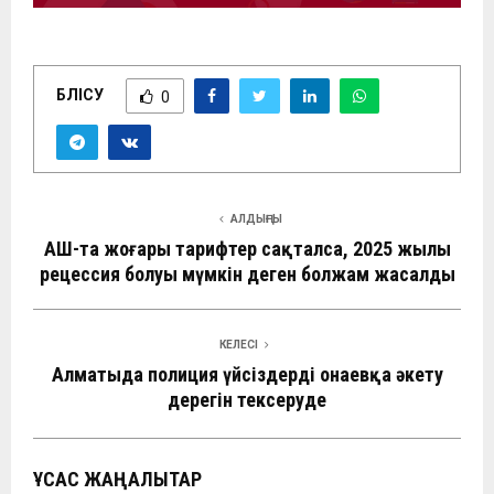
БӨЛІСУ
0
АЛДЫҢҒЫ
АҚШ-та жоғары тарифтер сақталса, 2025 жылы
рецессия болуы мүмкін деген болжам жасалды
КЕЛЕСІ
Алматыда полиция үйсіздерді Қонаевқа әкету
дерегін тексеруде
ҰҚСАС ЖАҢАЛЫҚТАР