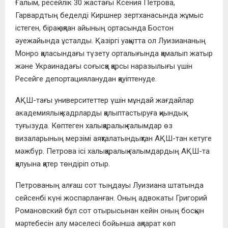
Ғалым, ресейлік 30 жастағы Ксения Петрова,
Гарвардтың беделді Киршнер зертханасында жұмыс
істеген, бірақ ақпан айының ортасында Бостон
әуежайында ұсталды. Қазіргі уақытта ол Луизиананың
Монро қаласындағы түзету орталығында қамалып жатыр
және Украинадағы соғысқа қарсы наразылығы үшін
Ресейге депортацияланудан қауіптенуде.
АҚШ-тағы университеттер үшін мұндай жағдайлар
академиялық кадрларды қалыптастыруға қиындық
туғызуда. Көптеген халықаралық ғалымдар өз
визаларының мерзімі аяқталатындықтан АҚШ-тан кетуге
мәжбүр. Петрова ісі халықаралық ғалымдардың АҚШ-та
қалуына қатер төндіріп отыр.
Петрованың алғаш сот тыңдауы Луизиана штатында
сейсенбі күні жоспарланған. Оның адвокаты Григорий
Романовский бұл сот отырысынан кейін оның босқын
мәртебесін алу мәселесі бойынша ақпарат көп