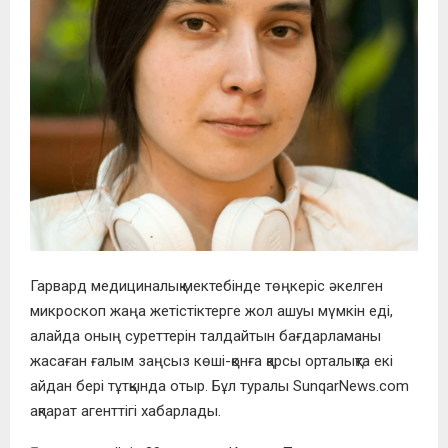
Гарвард медициналық мектебінде төңкеріс әкелген
микроскоп жаңа жетістіктерге жол ашуы мүмкін еді,
алайда оның суреттерін талдайтын бағдарламаны
жасаған ғалым заңсыз көші-қонға қарсы орталықта екі
айдан бері тұтқында отыр. Бұл туралы SunqarNews.com
ақпарат агенттігі хабарлады.