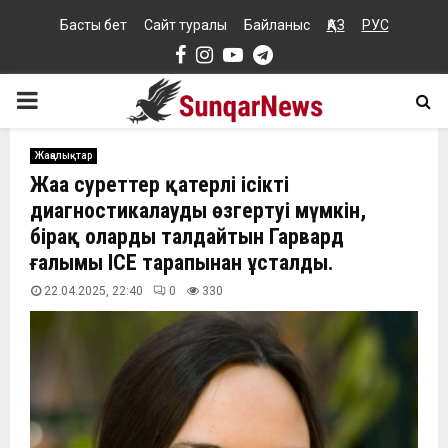
Басты бет
Сайт туралы
Байланыс
ҚАЗ
РУС
Facebook
Instagram
Youtube
Telegram
PRIMARY
MENU
Жаңалықтар
Жаңа суреттер қатерлі ісікті
диагностикалауды өзгертуі мүмкін,
бірақ оларды талдайтын Гарвард
ғалымы ICE тарапынан ұсталды.
22.04.2025, 22:40
0
330