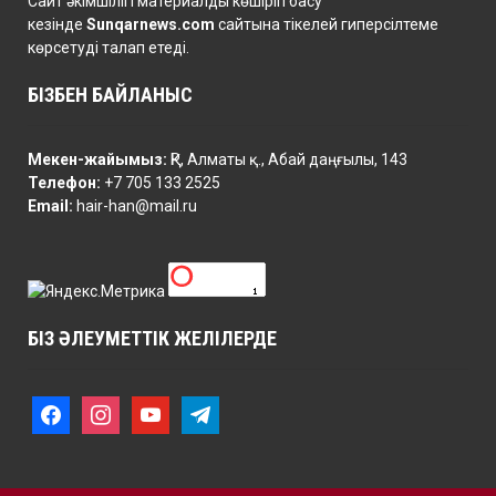
Сайт әкімшілігі материалды көшіріп басу
кезінде
Sunqarnews.com
сайтына тікелей гиперсілтеме
көрсетуді талап етеді.
БІЗБЕН БАЙЛАНЫС
Мекен-жайымыз:
ҚР, Алматы қ., Абай даңғылы, 143
Телефон:
+7 705 133 2525
Email:
hair-han@mail.ru
БІЗ ӘЛЕУМЕТТІК ЖЕЛІЛЕРДЕ
f
i
y
t
a
n
o
e
c
s
u
l
e
t
t
e
b
a
u
g