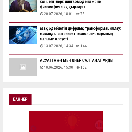
концептілері: лингвомәдени және
философиялық қырлары
20.07.2026, 18:01
78
Қазақ әдебиетін цифрлық трансформациялау:
жасанды интеллект технологияларының
ғылыми әлеуеті
13.07.2026, 14:34
144
АҚСУАТТА ӘН МЕН ӨНЕР САЛТАНАТ ҚҰРДЫ
10.06.2026, 15:30
162
БАННЕР