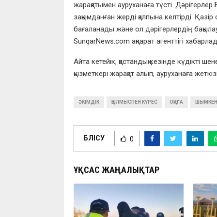
жарақатымен ауруханаға түсті. Дәрігерлер 
зақымданған жерді қалпына келтірді. Қазір 
бағаланады және ол дәрігерлердің бақылау
SunqarNews.com ақпарат агенттігі хабарла
Айта кетейік, қастандық кезінде күдікті шен
қызметкері жарақат алып, ауруханаға жеткізі
ӘКІМДІК
ҚЫЛМЫСПЕН КҮРЕС
ОҚИҒА
ШЫМКЕ
БӨЛІСУ
0
ҰҚСАС ЖАҢАЛЫҚТАР