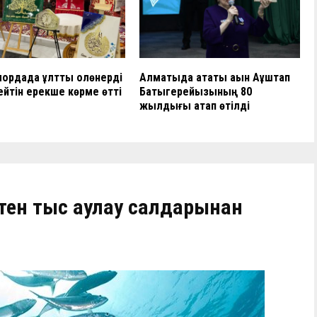
рдада ұлттық қолөнерді
Алматыда атақты ақын Ақұштап
ейтін ерекше көрме өтті
Бақтыгерейқызының 80
жылдығы атап өтілді
тен тыс аулау салдарынан