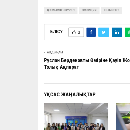
ҚЫЛМЫСПЕН КҮРЕС
ПОЛИЦИЯ
ШЫМКЕНТ
БӨЛІСУ
0
АЛДЫҢҒЫ
Руслан Берденовтың Өміріне Қауіп Жо
Толық Ақпарат
ҰҚСАС ЖАҢАЛЫҚТАР