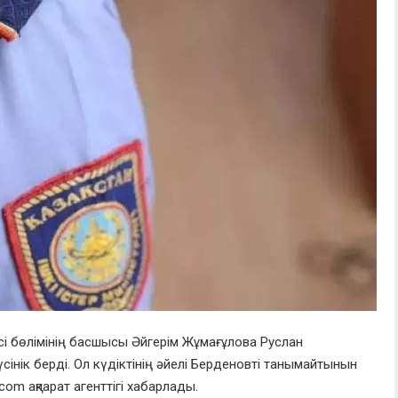
ісі бөлімінің басшысы Әйгерім Жұмағұлова Руслан
үсінік берді. Ол күдіктінің әйелі Берденовті танымайтынын
com ақпарат агенттігі хабарлады.