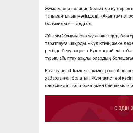
Жұмағұлова полиция бөлімінде куәгер рет
танымайтынын мәлімдеді. «Айыптау негізсі
болмайды,» — деді ол.
Әйгерім Жұмағұлова журналистерді, блогерл
таратпауға шақырды. «Күдіктінің жеке дер
ретінде беру заңсыз. Бұл жағдай екі отба
тұрып, айыптау арқылы олардың болашағына
Еске салсақ, Шымкент әкімінің орынбасар
хабарланған болатын. Журналист әрі кәсіп
саласында тәртіп орнатумен байланыстыру