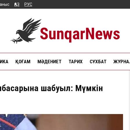
аныс
ҚАЗ
РУС
ИКА
ҚОҒАМ
МӘДЕНИЕТ
ТАРИХ
СҰХБАТ
ЖУРНАЛ
нбасарына шабуыл: Мүмкін