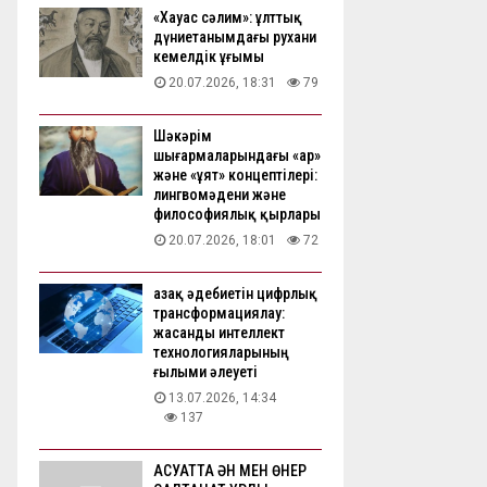
«Хауас сәлим»: ұлттық
дүниетанымдағы рухани
кемелдік ұғымы
20.07.2026, 18:31
79
Шәкәрім
шығармаларындағы «ар»
және «ұят» концептілері:
лингвомәдени және
философиялық қырлары
20.07.2026, 18:01
72
Қазақ әдебиетін цифрлық
трансформациялау:
жасанды интеллект
технологияларының
ғылыми әлеуеті
13.07.2026, 14:34
137
АҚСУАТТА ӘН МЕН ӨНЕР