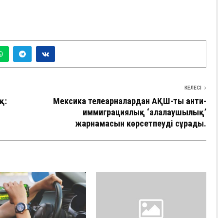
КЕЛЕСІ
қ:
Мексика телеарналардан АҚШ-тың анти-
иммиграциялық ‘алалаушылық’
жарнамасын көрсетпеуді сұрады.