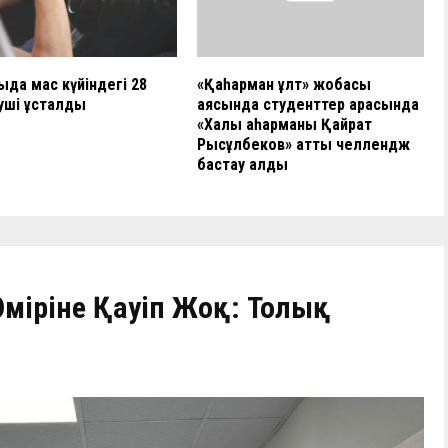
да мас күйіндегі 28
«Қаһарман ұлт» жобасы
уші ұсталды
аясында студенттер арасында
«Халық қаһарманы Қайрат
Рысқұлбеков» атты челлендж
бастау алды
міріне Қауіп Жоқ: Толық