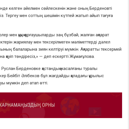
інде келген әйелмен сөйлескенін және оның Берденовті
з. Тергеу мен соттың шешімін күтпей жатып айып тағуға
ер мен құқық қорғаушыларды заң бұзбай, жалған ақпарат
ектерін жариялау мен тексерілмеген мәліметтерді дәлел
сының балаларына зиян келтіруі мүмкін. Ақпаратты тексермей
 қауіп төндіресіз,» — деп ескертті Жұмағұлова.
ы Руслан Берденовке қастандық жасалғаны туралы
кер Бейбіт Әлібеков бұл жағдайды қаладағы құрылыс
ы мүмкін деп атап өтті.