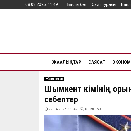
08.08.2026, 11:49
Басты бет
Сайт туралы
Байл
ЖАҢАЛЫҚТАР
САЯСАТ
ЭКОНОМ
Жаңалықтар
Шымкент әкімінің оры
себептер
22.04.2025, 09:42
0
350