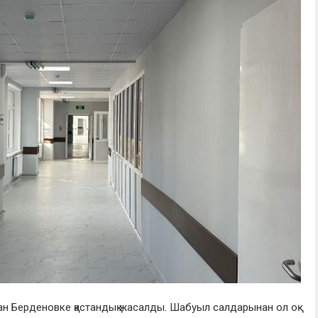
ан Берденовке қастандық жасалды. Шабуыл салдарынан ол оқ