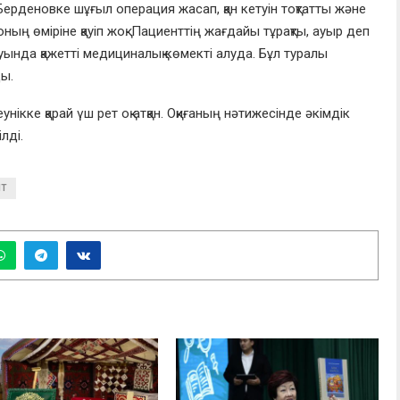
Берденовке шұғыл операция жасап, қан кетуін тоқтатты және
оның өміріне қауіп жоқ. Пациенттің жағдайы тұрақты, ауыр деп
ында қажетті медициналық көмекті алуда. Бұл туралы
ды.
еунікке қарай үш рет оқ атқан. Оқиғаның нәтижесінде әкімдік
лді.
НТ