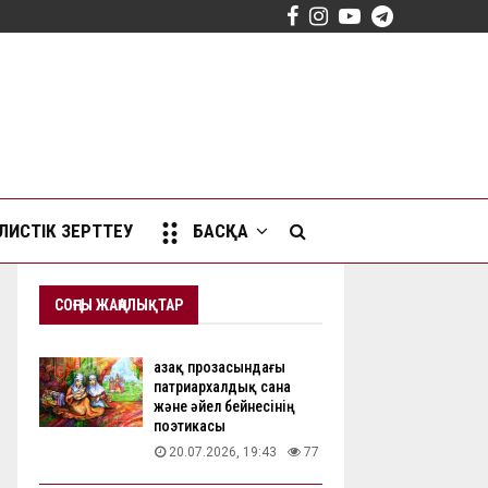
Facebook
Instagram
Youtube
Telegram
ИСТІК ЗЕРТТЕУ
БАСҚА
СОҢҒЫ ЖАҢАЛЫҚТАР
Қазақ прозасындағы
патриархалдық сана
және әйел бейнесінің
поэтикасы
20.07.2026, 19:43
77