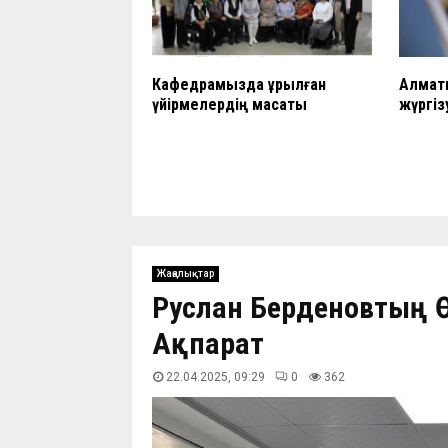
Кафедрамызда құрылған
Алматы
үйірмелердің мақсаты
жүргіз
Жаңалықтар
Руслан Берденовтың Ө
Ақпарат
22.04.2025, 09:29
0
362