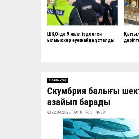
ШҚО-да 9 жыл ізделген
Қызыло
қылмыскер әуежайда ұсталды
дәріпт
Жаңалықтар
Скумбрия балығы шек
азайып барады
22.04.2025, 09:18
0
381