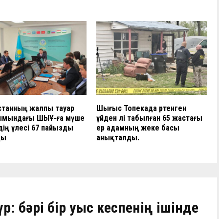
станның жалпы тауар
Шығыс Топекада өртенген
ымындағы ШЫҰ-ға мүше
үйден өлі табылған 65 жастағы
ің үлесі 67 пайызды
ер адамның жеке басы
ды
анықталды.
р: бәрі бір уыс кеспенің ішінде