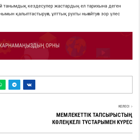
 танымдық кездесулер жастардың ел тарихына деген
ымын қалыптастыруға, ұлттық рухты нығайтуға зор үлес
КЕЛЕСІ
МЕМЛЕКЕТТІК ТАПСЫРЫСТЫҢ
КӨЛЕҢКЕЛІ ТҰСТАРЫМЕН КҮРЕС