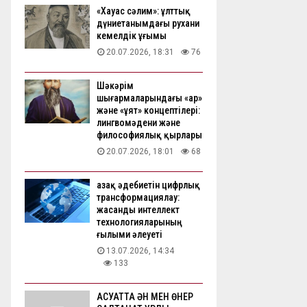
«Хауас сәлим»: ұлттық
дүниетанымдағы рухани
кемелдік ұғымы
20.07.2026, 18:31
76
Шәкәрім
шығармаларындағы «ар»
және «ұят» концептілері:
лингвомәдени және
философиялық қырлары
20.07.2026, 18:01
68
Қазақ әдебиетін цифрлық
трансформациялау:
жасанды интеллект
технологияларының
ғылыми әлеуеті
13.07.2026, 14:34
133
АҚСУАТТА ӘН МЕН ӨНЕР