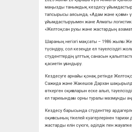
маңызды танымдық кездесу ұйымдастыры
тапсырысы аясында, «Адам және қоғам» үк
ұйымдастыруымен және Алматы логистика
«Желтоқсан рухы және жастардың азамат
Шараның негізгі мақсаты – 1986 жылғы Же
түсіндіру, сол кезеңде ел тәуелсіздігі жо
студенттердің ұлттық санасын қалыптастыр
қасиетін ұғындыру.
Кездесуге арнайы қонақ ретінде Желтоқс
Сажида және Жакешов Дархан шақырылды.
өткерген оқиғаларын еске алып, тәуелсізд
ел тарихындағы орны туралы мазмұнды әңгі
Кездесу барысында студенттер ардагерле
оқиғасының тікелей куәгерлерінен тарихи
жастарды елін сүюге, әділдік пен жауапкер