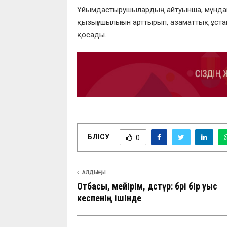
Ұйымдастырушылардың айтуынша, мұндай
қызығушылығын арттырып, азаматтық ұстан
қосады.
БӨЛІСУ
0
АЛДЫҢҒЫ
Отбасы, мейірім, дәстүр: бәрі бір уыс
кеспенің ішінде