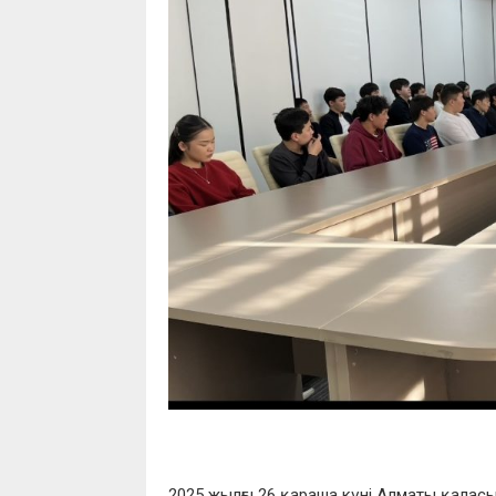
2025 жылғы 26 қараша күні Алматы қаласы