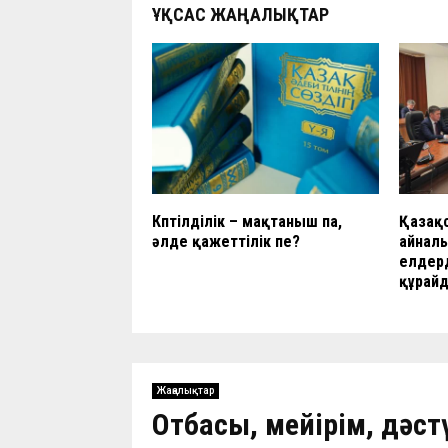
ҰҚСАС ЖАҢАЛЫҚТАР
Көптілділік – мақтаныш па,
Қазақ
әлде қажеттілік пе?
айнал
елдерд
құрай
Жаңалықтар
Отбасы, мейірім, дәстү