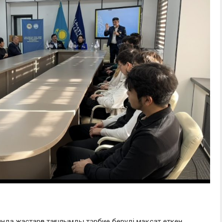
нда жастарға тағылымды тәрбие беруді мақсат еткен