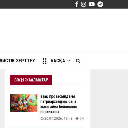
Facebook
Instagram
Youtube
Telegram
ИСТІК ЗЕРТТЕУ
БАСҚА
СОҢҒЫ ЖАҢАЛЫҚТАР
Қазақ прозасындағы
патриархалдық сана
және әйел бейнесінің
поэтикасы
20.07.2026, 19:43
74