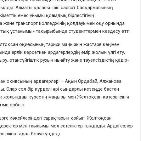
лды. Алматы қаласы Ішкі саясат басқармасының
іметтік емес ұйымы қоғамдық бірлестігінің
 және транспорт колледжінің қолдауымен оқу орнында
тық ұстанымы» тақырыбында студенттермен кездесу өтті.
лтоқсан оқиғасының тарихи маңызын жастарға кеңінен
лында ерлік көрсеткен ардагерлердің өмір жолын үлгі ету,
у, отансүйгіштік рухын нығайту және тәуелсіздіктің қадір-
ан оқиғасының ардагерлері – Ақын Ордабай, Алжанова
 Олар сол бір күрделі әрі сындарлы кезеңде бастан
ік жолындағы күрестің маңызы мен Желтоқсан көтерілісінің
ме өрбітті.
рге көкейлеріндегі сұрақтарын қойып, Желтоқсан
 деректер мен тағылымы мол естеліктер тыңдады. Ардагерлер
шілікке адал болуға үндеді.