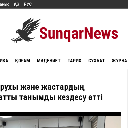
аныс
ҚАЗ
РУС
ИКА
ҚОҒАМ
МӘДЕНИЕТ
ТАРИХ
СҰХБАТ
ЖУРНАЛ
 рухы және жастардың
атты танымдық кездесу өтті