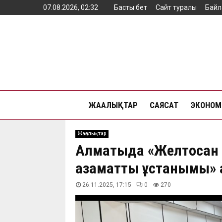
07.08.2026, 02:32
Басты бет
Сайт туралы
Байл
ЖАҢАЛЫҚТАР
САЯСАТ
ЭКОНОМ
Жаңалықтар
Алматыда «Желтоқсан
азаматтық ұстанымы» 
26.11.2025, 17:15
0
270