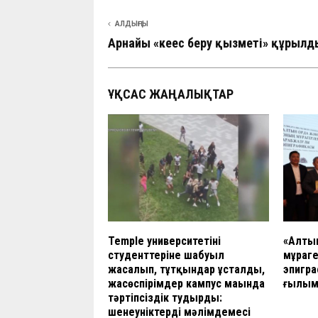
АЛДЫҢҒЫ
Арнайы «кеңес беру қызметі» құрылд
ҰҚСАС ЖАҢАЛЫҚТАР
Temple университетінің
«Алтын
студенттеріне шабуыл
мұраге
жасалып, тұтқындар ұсталды,
эпигр
жасөспірімдер кампус маңында
ғылыми
тәртіпсіздік тудырды:
шенеуніктердің мәлімдемесі