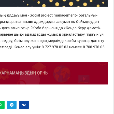
ың қолдауымен «Social project management» орталығы»
орындарынан шыққан адамдарды әлеуметтік бейімдеудегі
 қолға алып отыр. Жоба барысында «Кеңес беру қызметі»
арынан шыққан адамдарды жұмысқа орналастыру, тұрғын үй
, емдеу, білім алу және қысқа мерзімді кәсіби курстардан өту
іледі. Кеңес алу үшін: 8 727 978 05 83 немесе 8 708 978 05