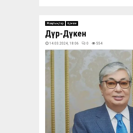
Жаңалықтар
Қоғам
Дүр-Дүкен
14.03.2024, 18:06
0
554