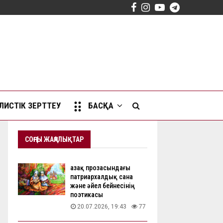
Facebook
Instagram
Youtube
Telegram
ИСТІК ЗЕРТТЕУ
БАСҚА
СОҢҒЫ ЖАҢАЛЫҚТАР
Қазақ прозасындағы
патриархалдық сана
және әйел бейнесінің
поэтикасы
20.07.2026, 19:43
77