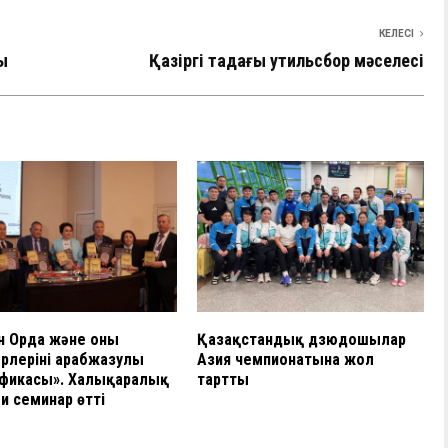
КЕЛЕСІ
ы
Қазіргі таңдағы утильсбор мәселесі
 Орда және оның
Қазақстандық дзюдошылар
рлерінің арабжазулы
Азия чемпионатына жол
афикасы». Халықаралық
тартты
 семинар өтті