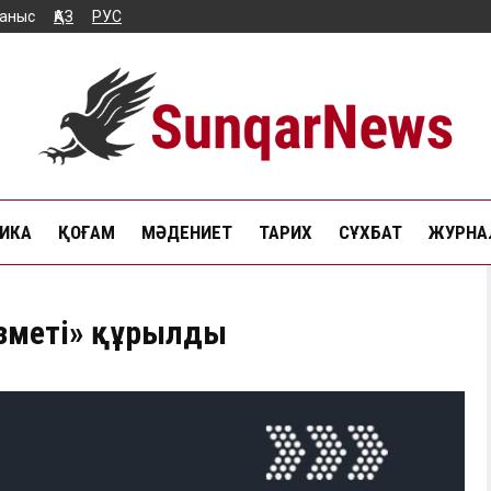
аныс
ҚАЗ
РУС
ИКА
ҚОҒАМ
МӘДЕНИЕТ
ТАРИХ
СҰХБАТ
ЖУРНАЛ
ызметі» құрылды