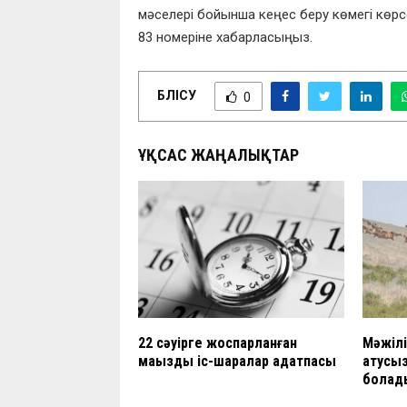
мәселері бойынша кеңес беру көмегі көрсет
83 номеріне хабарласыңыз.
БӨЛІСУ
0
ҰҚСАС ЖАҢАЛЫҚТАР
22 сәуірге жоспарланған
Мәжілі
маңызды іс-шаралар аңдатпасы
атусыз
болад