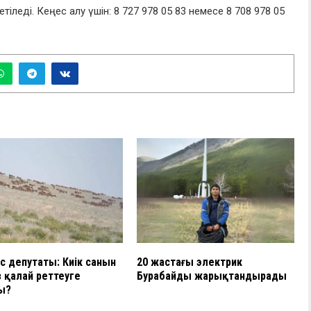
іледі. Кеңес алу үшін: 8 727 978 05 83 немесе 8 708 978 05
с депутаты: Киік санын
20 жастағы электрик
 қалай реттеуге
Бурабайды жарықтандырады
ы?