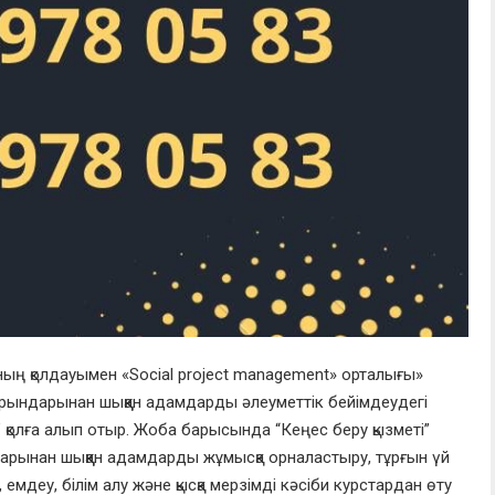
ың қолдауымен «Social project management» орталығы»
орындарынан шыққан адамдарды әлеуметтік бейімдеудегі
қолға алып отыр. Жоба барысында “Кеңес беру қызметі”
арынан шыққан адамдарды жұмысқа орналастыру, тұрғын үй
, емдеу, білім алу және қысқа мерзімді кәсіби курстардан өту