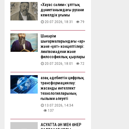
«Хауас сәлим»: ұлттық
дүниетанымдағы рухани
кемелдік ұғымы
20.07.2026, 18:31
79
Шәкәрім
шығармаларындағы «ар»
және «ұят» концептілері:
лингвомәдени және
философиялық қырлары
20.07.2026, 18:01
72
Қазақ әдебиетін цифрлық
трансформациялау:
жасанды интеллект
технологияларының
ғылыми әлеуеті
13.07.2026, 14:34
137
АҚСУАТТА ӘН МЕН ӨНЕР