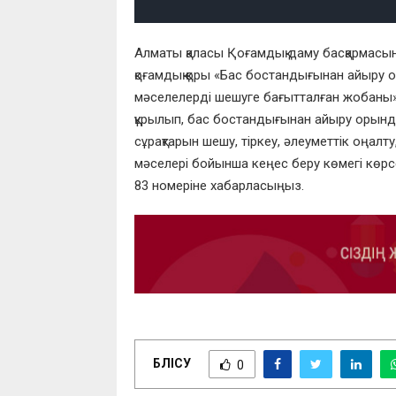
Алматы қаласы Қоғамдық даму басқармасын
қоғамдық қоры «Бас бостандығынан айыру 
мәселелерді шешуге бағытталған жобаны»
құрылып, бас бостандығынан айыру орынд
сұрақтарын шешу, тіркеу, әлеуметтік оңалту
мәселері бойынша кеңес беру көмегі көрсет
83 номеріне хабарласыңыз.
БӨЛІСУ
0