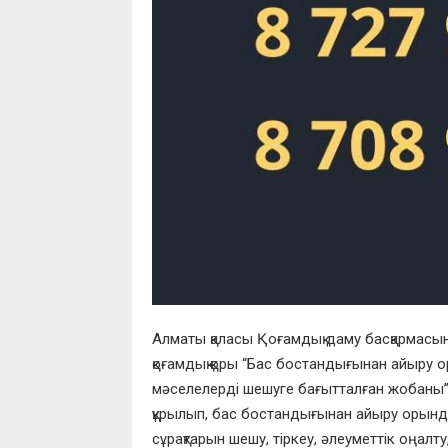
Алматы қаласы Қоғамдық даму басқармасын
қоғамдық қоры “Бас бостандығынан айыру 
мәселелерді шешуге бағытталған жобаны” 
құрылып, бас бостандығынан айыру орынд
сұрақтарын шешу, тіркеу, әлеуметтік оңалту