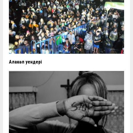
Алакөл әуендері