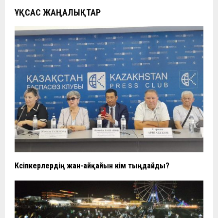
ҰҚСАС ЖАҢАЛЫҚТАР
Кәсіпкерлердің жан-айқайын кім тыңдайды?