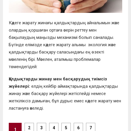
Кәдеге жарату жинағы қалдықтардың айналымын және
олардың қоршаған ортаға әсерін реттеу мен
бақылаудың маңызды механизмі болып саналады.
Бүгінде елімізде кәдеге жарату алымы экология және
қалдықтарды басқару саласындағы ең өзекті
мәселенің бірі. Мәселен, аталмыш проблемалар
төмендегідей:
Қалдықтарды жинау мен басқарудың тиімсіз
жүйелері:
елдің кейбір аймақтарында қалдықтарды
жинау және басқару жүйелері жетіспейді немесе
жеткіліксіз дамыған, бұл дұрыс емес кәдеге жарату мен
ластануға әкеледі.
2
3
4
5
6
7
1