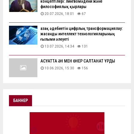
концептілері: лингвомәдени және
философиялық қырлары
20.07.2026, 18:01
67
Қазақ әдебиетін цифрлық трансформациялау:
жасанды интеллект технологияларының
ғылыми әлеуеті
13.07.2026, 14:34
131
АҚСУАТТА ӘН МЕН ӨНЕР САЛТАНАТ ҚҰРДЫ
10.06.2026, 15:30
156
БАННЕР