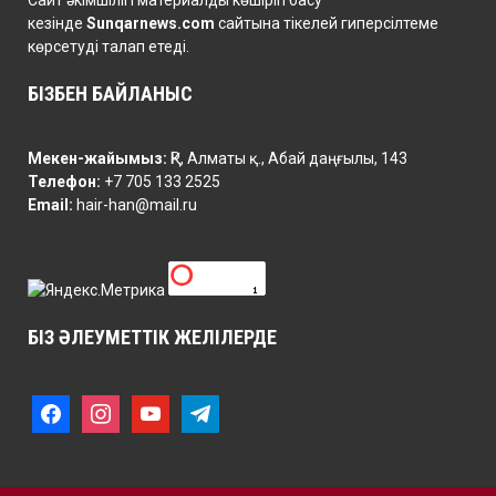
Сайт әкімшілігі материалды көшіріп басу
кезінде
Sunqarnews.com
сайтына тікелей гиперсілтеме
көрсетуді талап етеді.
БІЗБЕН БАЙЛАНЫС
Мекен-жайымыз:
ҚР, Алматы қ., Абай даңғылы, 143
Телефон:
+7 705 133 2525
Email:
hair-han@mail.ru
БІЗ ӘЛЕУМЕТТІК ЖЕЛІЛЕРДЕ
f
i
y
t
a
n
o
e
c
s
u
l
e
t
t
e
b
a
u
g