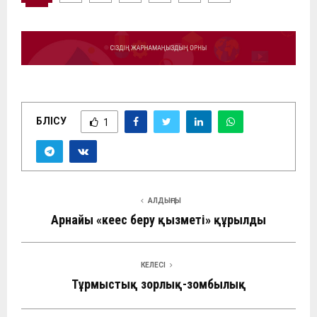
БӨЛІСУ
1
АЛДЫҢҒЫ
Арнайы «кеңес беру қызметі» құрылды
КЕЛЕСІ
Тұрмыстық зорлық-зомбылық