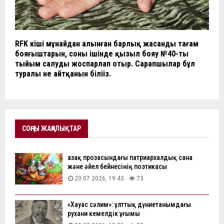
RFK кіші мұнайдан алынған барлық жасанды тағам
бояғыштарын, соның ішінде қызыл бояу №40-ты
тыйым салуды жоспарлап отыр. Сарапшылар бұл
туралы не айтқанын біліңіз.
СОҢҒЫ ЖАҢАЛЫҚТАР
Қазақ прозасындағы патриархалдық сана
және әйел бейнесінің поэтикасы
20.07.2026, 19:43
73
«Хауас сәлим»: ұлттық дүниетанымдағы
рухани кемелдік ұғымы