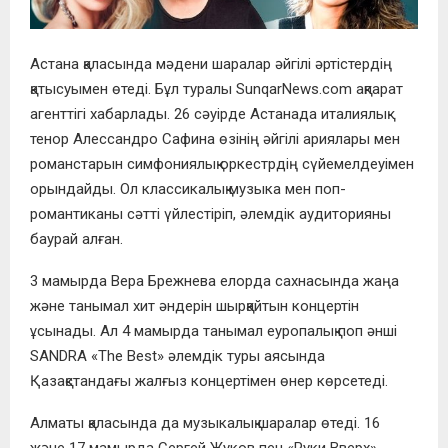
Астана қаласында мәдени шаралар әйгілі әртістердің
қатысуымен өтеді. Бұл туралы SunqarNews.com ақпарат
агенттігі хабарлады. 26 сәуірде Астанада италиялық
тенор Алессандро Сафина өзінің әйгілі ариялары мен
романстарын симфониялық оркестрдің сүйемелдеуімен
орындайды. Ол классикалық музыка мен поп-
романтиканы сәтті үйлестіріп, әлемдік аудиторияны
баурай алған.
3 мамырда Вера Брежнева елорда сахнасында жаңа
және танымал хит әндерін шырқайтын концертін
ұсынады. Ал 4 мамырда танымал еуропалық поп әнші
SANDRA «The Best» әлемдік туры аясында
Қазақстандағы жалғыз концертімен өнер көрсетеді.
Алматы қаласында да музыкалық шаралар өтеді. 16
және 17 мамырда Сергей Жуков пен «Руки Вверх»