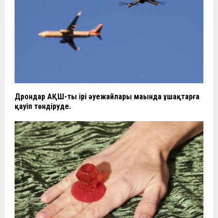
Дрондар АҚШ-тың ірі әуежайлары маңында ұшақтарға
қауіп төндіруде.