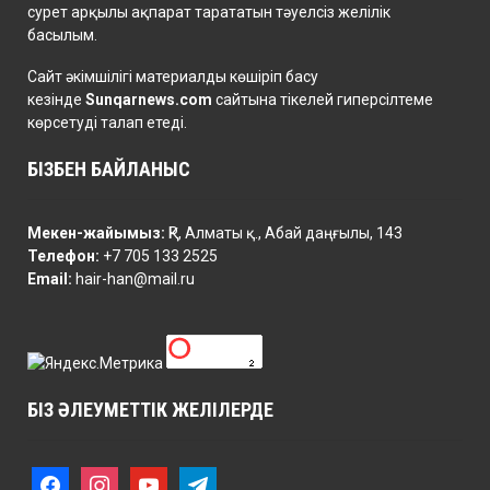
сурет арқылы ақпарат тарататын тәуелсіз желілік
басылым.
Сайт әкімшілігі материалды көшіріп басу
кезінде
Sunqarnews.com
сайтына тікелей гиперсілтеме
көрсетуді талап етеді.
БІЗБЕН БАЙЛАНЫС
Мекен-жайымыз:
ҚР, Алматы қ., Абай даңғылы, 143
Телефон:
+7 705 133 2525
Email:
hair-han@mail.ru
БІЗ ӘЛЕУМЕТТІК ЖЕЛІЛЕРДЕ
f
i
y
t