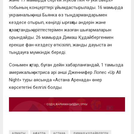
тобының концерттері ұйымдастырылады. 16 мамырда
украиналық әнші Бьянка өз тыңдармандарымен
кездесе отырып, көңілді ырғақты әндерін және
қазақстандық әріптестерімен жазған шығармаларын
орындайды. 26 мамырда Димаш Құдайбергенмен
ерекше фан-кездесу өткізіліп, жанды дауыста ән
тыңдауға мүмкіндік береді.
Сонымен қатар, бұған дейін хабарланғандай, 1 тамызда
америкалық актриса әрі әнші Дженнифер Лопес «Up All
Night» туры аясында «Астана Аренада» өнер
көрсететіні белгілі болды.
АЛМАТЫ
АҢДАТПА
АСТАНА
ДИМАШ ҚҰДАЙБЕРГЕН