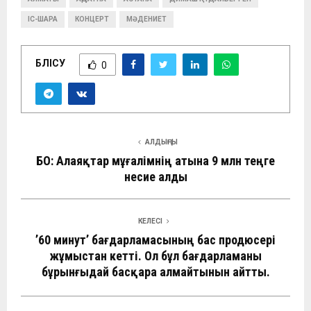
ІС-ШАРА
КОНЦЕРТ
МӘДЕНИЕТ
БӨЛІСУ
0
АЛДЫҢҒЫ
БҚО: Алаяқтар мұғалімнің атына 9 млн теңге
несие алды
КЕЛЕСІ
’60 минут’ бағдарламасының бас продюсері
жұмыстан кетті. Ол бұл бағдарламаны
бұрынғыдай басқара алмайтынын айтты.