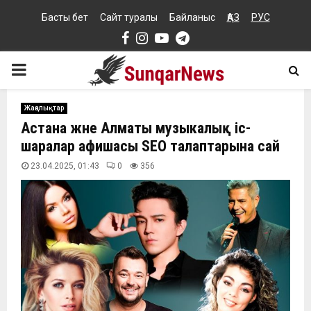
Басты бет
Сайт туралы
Байланыс
ҚАЗ
РУС
Facebook
Instagram
Youtube
Telegram
PRIMARY
MENU
Жаңалықтар
Астана және Алматы музыкалық іс-
шаралар афишасы SEO талаптарына сай
23.04.2025, 01:43
0
356