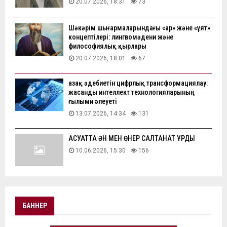
20.07.2026, 18:31
73
Шәкәрім шығармаларындағы «ар» және «ұят»
концептілері: лингвомәдени және
философиялық қырлары
20.07.2026, 18:01
67
Қазақ әдебиетін цифрлық трансформациялау:
жасанды интеллект технологияларының
ғылыми әлеуеті
13.07.2026, 14:34
131
АҚСУАТТА ӘН МЕН ӨНЕР САЛТАНАТ ҚҰРДЫ
10.06.2026, 15:30
156
БАННЕР