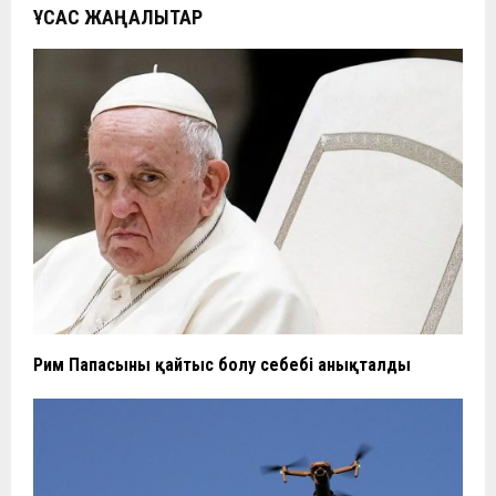
ҰҚСАС ЖАҢАЛЫҚТАР
Рим Папасының қайтыс болу себебі анықталды