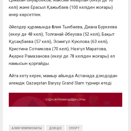
келі) және Ерасыл Қажыбаев (100 келіден жоғары)
өнер көрсетпек.
Әйелдер құрамында Ғалия Тынбаева, Диана Буркеева
(екеуі де 48 келі), Толғанай Әбеуова (52 келі), Бақыт
Құсақбаева (57 келі), Эсмигүл Куюлова (63 келі),
Кристина Сотникова (70 келі), Назгүл Маратова,
Ақерке Рамазанова (екеуі де 78 келіден жоғары) ел
намысын қорғайды.
Айта кету керек, мамыр айында Астанада дзюдодан
әлемдік Qazaqstan Barysy Grand Slam турнирі өтеді.
АЗИЯ ЧЕМПИОНАТЫ
ДЗЮДО
СПОРТ