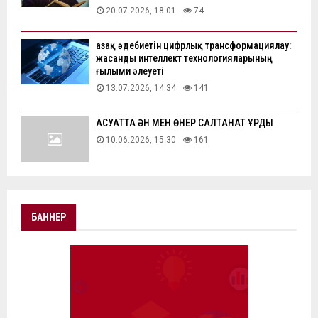
20.07.2026, 18:01
74
Қазақ әдебиетін цифрлық трансформациялау:
жасанды интеллект технологияларының
ғылыми әлеуеті
13.07.2026, 14:34
141
АҚСУАТТА ӘН МЕН ӨНЕР САЛТАНАТ ҚҰРДЫ
10.06.2026, 15:30
161
БАННЕР