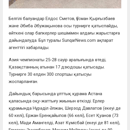
Белгілі балуандар Елдос Сметов, Ғұсман Қырғызбаев
және Әбиба Әбужақынова осы турнирге қатыспайды,
өйткені олар бапкерлер шешімімен алдағы жарыстарға
дайындалуда. Бұл туралы SunqarNews.com ақпарат
агенттігі хабарлады.
Азия чемпионаты 25-28 сәуір аралығында өтеді,
Қазақстанның атынан 17 дзюдошы қатысады.
Турнирге 30 елден 300 спортшы қатысуы
жоспарланған.
Дайындық барысында ұлттық құрама Астана
қаласында оқу-жаттығу жиынын өткізді. Ерлер
құрамында Нұрәділ Әлжан, Шерзод Давлатов (екеуі де
60 келі), Ержан Еренқайыпов (66 келі), Есет Қуанов (73
келі), Мәди Амангелді, Азат Күмісбай (екеуі де 81 келі),
Ермахан Әнуарбеков, Максим Мейірлан (екеуі де 90