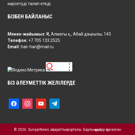
көрсетуді талап етеді.
БІЗБЕН БАЙЛАНЫС
Мекен-жайымыз:
ҚР, Алматы қ., Абай даңғылы, 143
Телефон:
+7 705 133 2525
Email:
hair-han@mail.ru
БІЗ ӘЛЕУМЕТТІК ЖЕЛІЛЕРДЕ
f
i
y
t
a
n
o
e
c
s
u
l
e
t
t
e
b
a
u
g
o
© 2026. SunqarNews ақпараттық порталы. Барлық құқықтар қорғалған
g
b
r