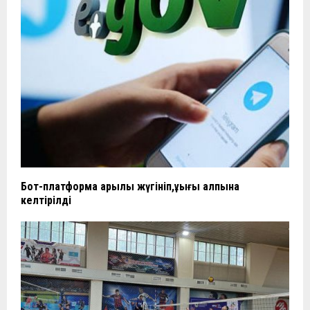
Бот-платформа арқылы жүгініп,құқығы қалпына
келтірілді