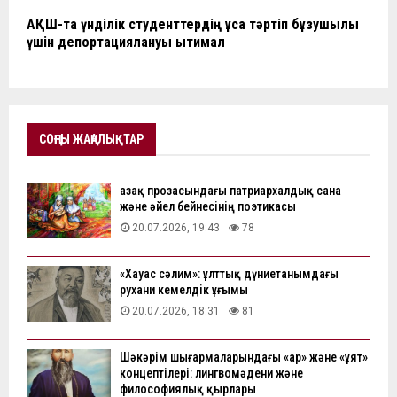
АҚШ-та үнділік студенттердің ұсақ тәртіп бұзушылық
үшін депортациялануы ықтимал
СОҢҒЫ ЖАҢАЛЫҚТАР
Қазақ прозасындағы патриархалдық сана
және әйел бейнесінің поэтикасы
20.07.2026, 19:43
78
«Хауас сәлим»: ұлттық дүниетанымдағы
рухани кемелдік ұғымы
20.07.2026, 18:31
81
Шәкәрім шығармаларындағы «ар» және «ұят»
концептілері: лингвомәдени және
философиялық қырлары