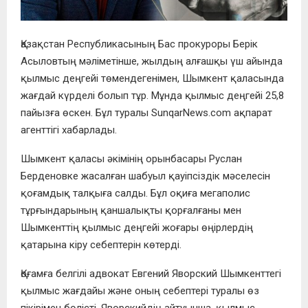
Қазақстан Республикасының Бас прокуроры Берік
Асыловтың мәліметінше, жылдың алғашқы үш айында
қылмыс деңгейі төмендегенімен, Шымкент қаласында
жағдай күрделі болып тұр. Мұнда қылмыс деңгейі 25,8
пайызға өскен. Бұл туралы SunqarNews.com ақпарат
агенттігі хабарлады.
Шымкент қаласы әкімінің орынбасары Руслан
Берденовке жасалған шабуыл қауіпсіздік мәселесін
қоғамдық талқыға салды. Бұл оқиға мегаполис
тұрғындарының қаншалықты қорғалғаны мен
Шымкенттің қылмыс деңгейі жоғары өңірлердің
қатарына кіру себептерін көтерді.
Қоғамға белгілі адвокат Евгений Яворский Шымкенттегі
қылмыс жағдайы және оның себептері туралы өз