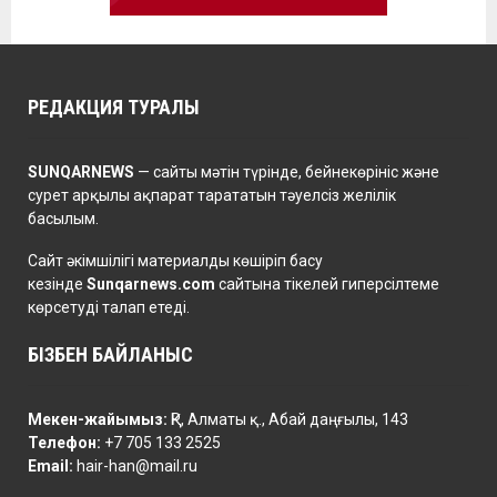
РЕДАКЦИЯ ТУРАЛЫ
SUNQARNEWS
— сайты мәтін түрінде, бейнекөрініс және
сурет арқылы ақпарат тарататын тәуелсіз желілік
басылым.
Сайт әкімшілігі материалды көшіріп басу
кезінде
Sunqarnews.com
сайтына тікелей гиперсілтеме
көрсетуді талап етеді.
БІЗБЕН БАЙЛАНЫС
Мекен-жайымыз:
ҚР, Алматы қ., Абай даңғылы, 143
Телефон:
+7 705 133 2525
Email:
hair-han@mail.ru