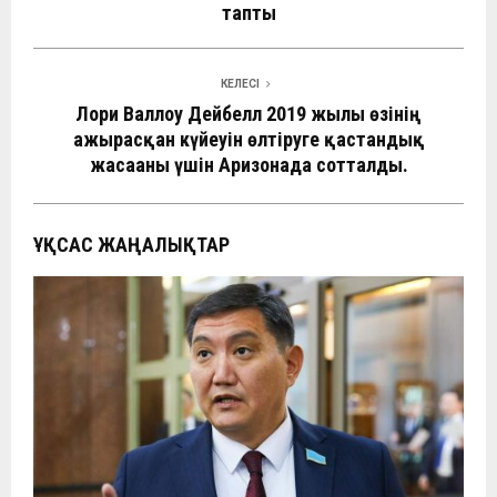
тапты
КЕЛЕСІ
Лори Валлоу Дейбелл 2019 жылы өзінің
ажырасқан күйеуін өлтіруге қастандық
жасағаны үшін Аризонада сотталды.
ҰҚСАС ЖАҢАЛЫҚТАР