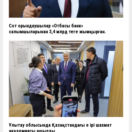
Сот орындаушылар «Отбасы банк»
салымшыларынан 3,4 млрд теңге жымқырған.
Ұлытау облысында Қазақстандағы ең ірі шахмат
академиясы ашылды