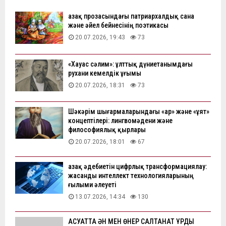
Қазақ прозасындағы патриархалдық сана
және әйел бейнесінің поэтикасы
20.07.2026, 19:43
73
«Хауас сәлим»: ұлттық дүниетанымдағы
рухани кемелдік ұғымы
20.07.2026, 18:31
73
Шәкәрім шығармаларындағы «ар» және «ұят»
концептілері: лингвомәдени және
философиялық қырлары
20.07.2026, 18:01
67
Қазақ әдебиетін цифрлық трансформациялау:
жасанды интеллект технологияларының
ғылыми әлеуеті
13.07.2026, 14:34
130
АҚСУАТТА ӘН МЕН ӨНЕР САЛТАНАТ ҚҰРДЫ