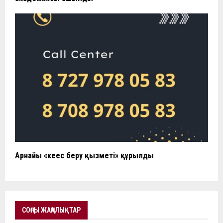
Арнайы «кеңес беру қызметі» құрылды
СОҢҒЫ ЖАҢАЛЫҚТАР