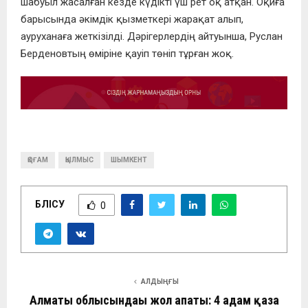
шабуыл жасалған кезде күдікті үш рет оқ атқан. Оқиға
барысында әкімдік қызметкері жарақат алып,
ауруханаға жеткізілді. Дәрігерлердің айтуынша, Руслан
Берденовтың өміріне қауіп төніп тұрған жоқ.
ҚОҒАМ
ҚЫЛМЫС
ШЫМКЕНТ
БӨЛІСУ
0
АЛДЫҢҒЫ
Алматы облысындағы жол апаты: 4 адам қаза