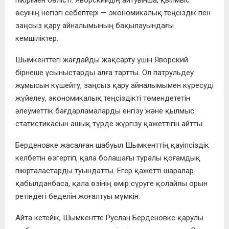
пікірімен бөлісті. Яворскийдің айтуынша, қылмыс
өсуінің негізгі себептері — экономикалық теңсіздік пен
заңсыз қару айналымының бақылауындағы
кемшіліктер.
Шымкенттегі жағдайды жақсарту үшін Яворский
бірнеше ұсыныстарды алға тартты. Ол патрульдеу
жұмысын күшейту, заңсыз қару айналымымен күресуді
жүйелеу, экономикалық теңсіздікті төмендететін
әлеуметтік бағдарламаларды енгізу және қылмыс
статистикасын ашық түрде жүргізу қажеттігін айтты.
Берденовке жасалған шабуыл Шымкенттің қауіпсіздік
келбетін өзгертіп, қала болашағы туралы қоғамдық
пікірталастарды туындатты. Егер қажетті шаралар
қабылданбаса, қала өзінің өмір сүруге қолайлы орын
ретіндегі беделін жоғалтуы мүмкін.
Айта кетейік, Шымкентте Руслан Берденовке қарулы