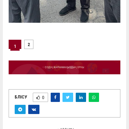
2
1
БӨЛІСУ
0