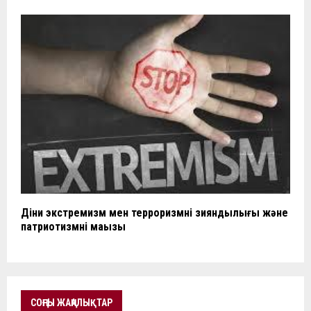
Діни экстремизм мен терроризмнің зияндылығы және
патриотизмнің маңызы
СОҢҒЫ ЖАҢАЛЫҚТАР