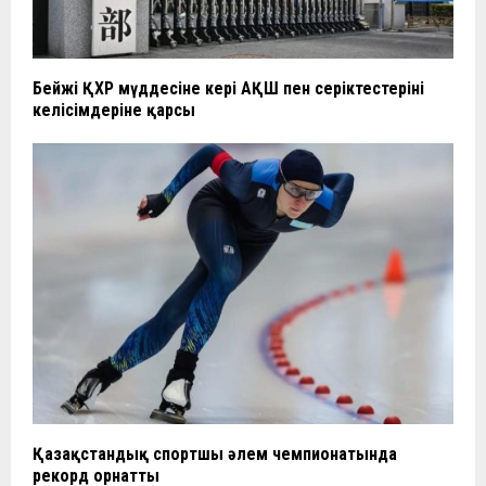
Бейжің ҚХР мүддесіне кері АҚШ пен серіктестерінің
келісімдеріне қарсы
Қазақстандық спортшы әлем чемпионатында
рекорд орнатты