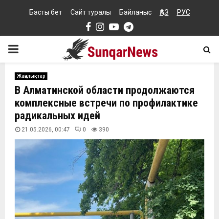
Басты бет
Сайт туралы
Байланыс
ҚАЗ
РУС
Facebook
Instagram
Youtube
Telegram
PRIMARY
MENU
Жаңалықтар
В Алматинской области продолжаются
комплексные встречи по профилактике
радикальных идей
21.05.2026, 00:47
0
390