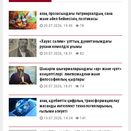
Қазақ прозасындағы патриархалдық сана
және әйел бейнесінің поэтикасы
20.07.2026, 19:43
78
«Хауас сәлим»: ұлттық дүниетанымдағы
рухани кемелдік ұғымы
20.07.2026, 18:31
82
Шәкәрім шығармаларындағы «ар» және «ұят»
концептілері: лингвомәдени және
философиялық қырлары
20.07.2026, 18:01
74
Қазақ әдебиетін цифрлық трансформациялау:
жасанды интеллект технологияларының
ғылыми әлеуеті
13.07.2026, 14:34
141