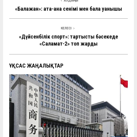
АЛДЫҢҒЫ
«Балажан»: ата-ана сенімі мен бала қуанышы
КЕЛЕСІ
«Дүйсенбілік спорт»: тартысты бәсекеде
«Саламат-2» топ жарды
ҰҚСАС ЖАҢАЛЫҚТАР