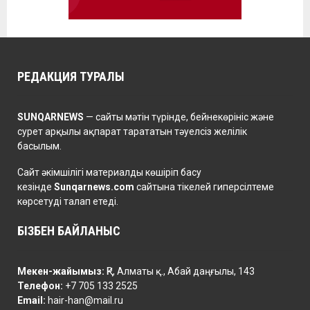
РЕДАКЦИЯ ТУРАЛЫ
SUNQARNEWS
— сайты мәтін түрінде, бейнекөрініс және
сурет арқылы ақпарат тарататын тәуелсіз желілік
басылым.
Сайт әкімшілігі материалды көшіріп басу
кезінде
Sunqarnews.com
сайтына тікелей гиперсілтеме
көрсетуді талап етеді.
БІЗБЕН БАЙЛАНЫС
Мекен-жайымыз:
ҚР, Алматы қ., Абай даңғылы, 143
Телефон:
+7 705 133 2525
Email:
hair-han@mail.ru