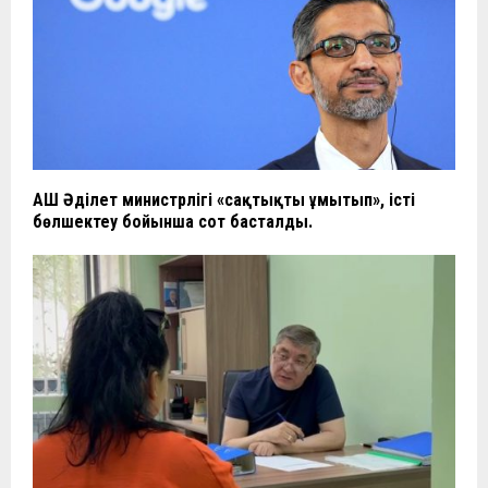
АҚШ Әділет министрлігі «сақтықты ұмытып», істі
бөлшектеу бойынша сот басталды.