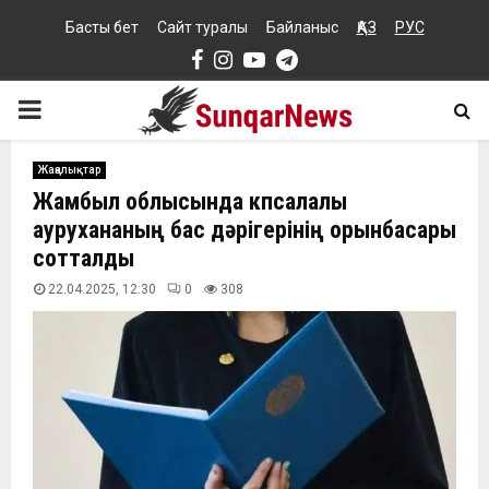
Басты бет
Сайт туралы
Байланыс
ҚАЗ
РУС
Facebook
Instagram
Youtube
Telegram
PRIMARY
MENU
Жаңалықтар
Жамбыл облысында көпсалалы
аурухананың бас дәрігерінің орынбасары
сотталды
22.04.2025, 12:30
0
308