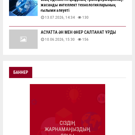
жасанды интеллект технологияларының
ғылыми әлеуеті
13.07.2026, 14:34
130
АҚСУАТТА ӘН МЕН ӨНЕР САЛТАНАТ ҚҰРДЫ
10.06.2026, 15:30
156
БАННЕР