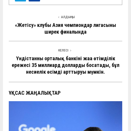
АЛДЫҢҒЫ
«Жетісу» клубы Азия чемпиондар лигасының
ширек финалында
КЕЛЕСІ
Үндістанның орталық банкінің жаңа өтімділік
ережесі 35 миллиард долларды босатады, бұл
несиелік өсімді арттыруы мүмкін.
ҰҚСАС ЖАҢАЛЫҚТАР