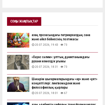
СОҢҒЫ ЖАҢАЛЫҚТАР
Қазақ прозасындағы патриархалдық сана
және әйел бейнесінің поэтикасы
20.07.2026, 19:43
73
«Хауас сәлим»: ұлттық дүниетанымдағы
рухани кемелдік ұғымы
20.07.2026, 18:31
73
Шәкәрім шығармаларындағы «ар» және «ұят»
концептілері: лингвомәдени және
философиялық қырлары
20.07.2026, 18:01
67
Қазақ әдебиетін цифрлық трансформациялау: