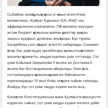
Сыбайлас жемқорлыққа қарсы іс-қимыл агенттігінің
мәліметінше, «Қайрат Құрылыс-ҚК» ЖШС-нің
аффилирленген компаниясы 758 миллион теңгеден
астам бюджет қаржысын жалған құжаттар арқылы
заңсыз аударып, ұрлағаны анықталды. Бұл туралы
SunqarNews.com ақпарат агенттігі хабарлады. Сонымен
қатар, бас дәрігердің орынбасары қылмыстық жолмен
алынған қаражатты заңдастырғаны үшін сотталды. Сот
үкімі бойынша Шаушенова 9 жылға, ал Достаева 6
жылға бас бостандығынан айырылды. Оған қоса,
сотталғандарға қаржылық қызметке байланысты
лауазымдарды 10 жыл бойы атқаруға тыйым салынды.
Алайда, бұл сот үкімі заңды күшіне енген жоқ.
Қазақстан Конституциясына және Қылмыстық-процестік
кодекске сәйкес, сот үкімі заңды күшіне енгенге дейін