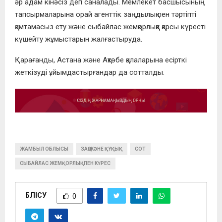
әр адам кінәсіз деп саналады. Мемлекет басшысының
тапсырмаларына орай агенттік заңдылық пен тәртіпті
қамтамасыз ету және сыбайлас жемқорлыққа қарсы күресті
күшейту жұмыстарын жалғастыруда.
Қарағанды, Астана және Ақтөбе қалаларына есірткі
жеткізуді ұйымдастырғандар да сотталды.
ЖАМБЫЛ ОБЛЫСЫ
ЗАҢ ЖӘНЕ ҚҰҚЫҚ
СОТ
СЫБАЙЛАС ЖЕМҚОРЛЫҚПЕН КҮРЕС
БӨЛІСУ
0