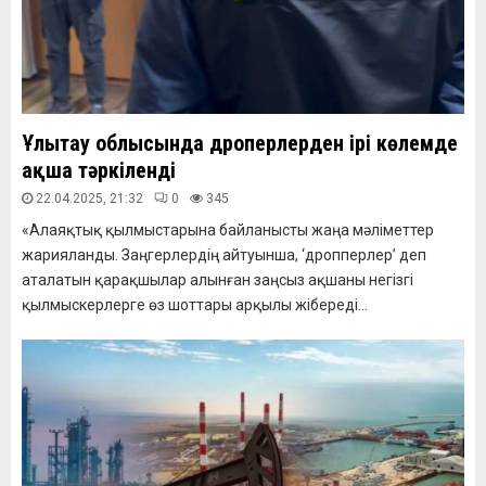
Ұлытау облысында дроперлерден ірі көлемде
ақша тәркіленді
22.04.2025, 21:32
0
345
«Алаяқтық қылмыстарына байланысты жаңа мәліметтер
жарияланды. Заңгерлердің айтуынша, ‘дропперлер’ деп
аталатын қарақшылар алынған заңсыз ақшаны негізгі
қылмыскерлерге өз шоттары арқылы жібереді...