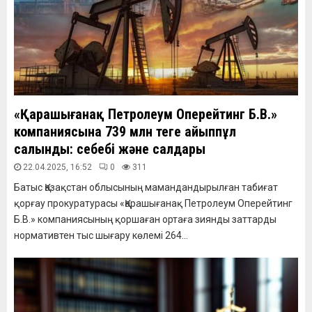
«Қарашығанақ Петролеум Оперейтинг Б.В.»
компаниясына 739 млн теңге айыппұл
салынды: себебі және салдары
22.04.2025, 16:52
0
311
Батыс Қазақстан облысының мамандандырылған табиғат
қорғау прокуратурасы «Қарашығанақ Петролеум Оперейтинг
Б.В.» компаниясының қоршаған ортаға зиянды заттарды
нормативтен тыс шығару көлемі 264...