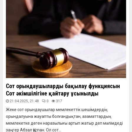
Сот орындаушыларды бақылау функциясын
Сот әкімшілігіне қайтару ұсынылды
21.04.2025, 21:48
0
317
Жеке сот орындаушылар мемлекеттік шешімдердің
орындалуына жауапты болғандықтан, азаматтардың
мемлекетке деген наразылығы артып жатыр деп мәлімдеді
заңгер Абзал Құспан. Ол сот...