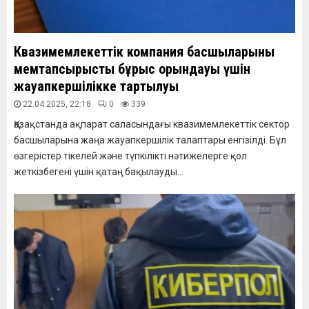
Квазимемлекеттік компания басшыларының
мемтапсырысты бұрыс орындауы үшін
жауапкершілікке тартылуы
22.04.2025, 22:18
0
339
Қазақстанда ақпарат саласындағы квазимемлекеттік сектор
басшыларына жаңа жауапкершілік талаптары енгізілді. Бұл
өзгерістер тікелей және түпкілікті нәтижелерге қол
жеткізбегені үшін қатаң бақылауды...