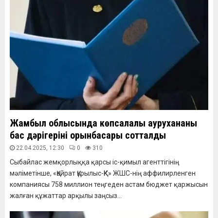
Жамбыл облысында көпсалалы аурухананың
бас дәрігерінің орынбасары сотталды
22.04.2025, 12:30
0
310
Сыбайлас жемқорлыққа қарсы іс-қимыл агенттігінің
мәліметінше, «Қайрат Құрылыс-ҚК» ЖШС-нің аффилирленген
компаниясы 758 миллион теңгеден астам бюджет қаржысын
жалған құжаттар арқылы заңсыз...