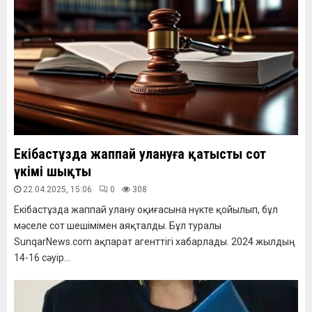
Екібастұзда жаппай улануға қатысты сот
үкімі шықты
22.04.2025, 15:06
0
308
Екібастұзда жаппай улану оқиғасына нүкте қойылып, бұл
мәселе сот шешімімен аяқталды. Бұл туралы
SunqarNews.com ақпарат агенттігі хабарлады. 2024 жылдың
14-16 сәуір...