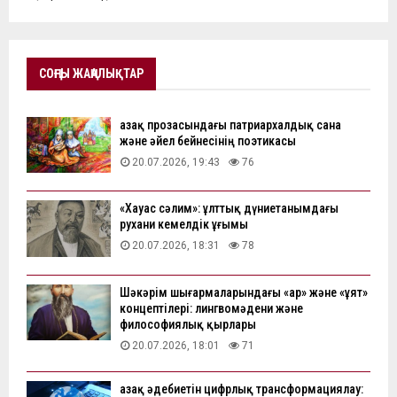
СОҢҒЫ ЖАҢАЛЫҚТАР
Қазақ прозасындағы патриархалдық сана
және әйел бейнесінің поэтикасы
20.07.2026, 19:43
76
«Хауас сәлим»: ұлттық дүниетанымдағы
рухани кемелдік ұғымы
20.07.2026, 18:31
78
Шәкәрім шығармаларындағы «ар» және «ұят»
концептілері: лингвомәдени және
философиялық қырлары
20.07.2026, 18:01
71
Қазақ әдебиетін цифрлық трансформациялау: