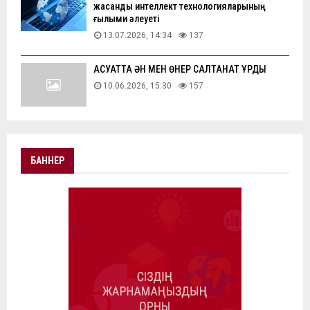
жасанды интеллект технологияларының
ғылыми әлеуеті
13.07.2026, 14:34
137
АҚСУАТТА ӘН МЕН ӨНЕР САЛТАНАТ ҚҰРДЫ
10.06.2026, 15:30
157
БАННЕР