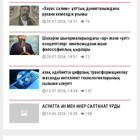
«Хауас сәлим»: ұлттық дүниетанымдағы
рухани кемелдік ұғымы
20.07.2026, 18:31
79
Шәкәрім шығармаларындағы «ар» және «ұят»
концептілері: лингвомәдени және
философиялық қырлары
20.07.2026, 18:01
72
Қазақ әдебиетін цифрлық трансформациялау:
жасанды интеллект технологияларының
ғылыми әлеуеті
13.07.2026, 14:34
137
АҚСУАТТА ӘН МЕН ӨНЕР САЛТАНАТ ҚҰРДЫ
10.06.2026, 15:30
158