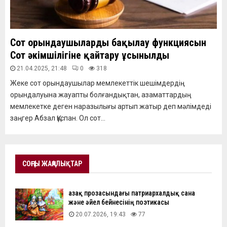
Сот орындаушыларды бақылау функциясын
Сот әкімшілігіне қайтару ұсынылды
21.04.2025, 21:48
0
318
Жеке сот орындаушылар мемлекеттік шешімдердің
орындалуына жауапты болғандықтан, азаматтардың
мемлекетке деген наразылығы артып жатыр деп мәлімдеді
заңгер Абзал Құспан. Ол сот...
СОҢҒЫ ЖАҢАЛЫҚТАР
Қазақ прозасындағы патриархалдық сана
және әйел бейнесінің поэтикасы
20.07.2026, 19:43
77