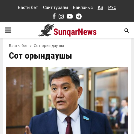
Басты бет
Сайт туралы
Байланыс
ҚАЗ
РУС
Facebook
Instagram
Youtube
Telegram
PRIMARY
MENU
Басты бет
Сот орындаушы
Сот орындаушы