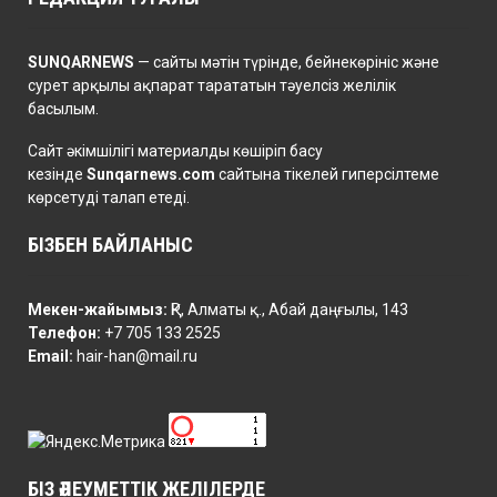
SUNQARNEWS
— сайты мәтін түрінде, бейнекөрініс және
сурет арқылы ақпарат тарататын тәуелсіз желілік
басылым.
Сайт әкімшілігі материалды көшіріп басу
кезінде
Sunqarnews.com
сайтына тікелей гиперсілтеме
көрсетуді талап етеді.
БІЗБЕН БАЙЛАНЫС
Мекен-жайымыз:
ҚР, Алматы қ., Абай даңғылы, 143
Телефон:
+7 705 133 2525
Email:
hair-han@mail.ru
БІЗ ӘЛЕУМЕТТІК ЖЕЛІЛЕРДЕ