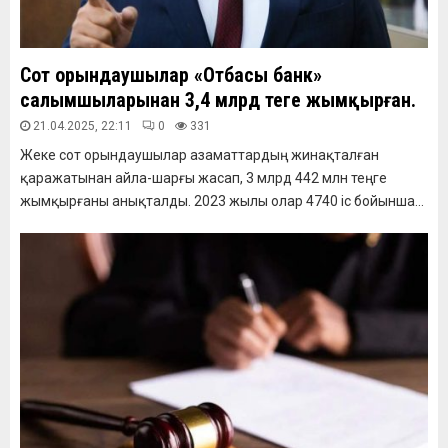
Сот орындаушылар «Отбасы банк»
салымшыларынан 3,4 млрд теңге жымқырған.
21.04.2025, 22:11
0
331
Жеке сот орындаушылар азаматтардың жинақталған
қаражатынан айла-шарғы жасап, 3 млрд 442 млн теңге
жымқырғаны анықталды. 2023 жылы олар 4740 іс бойынша...