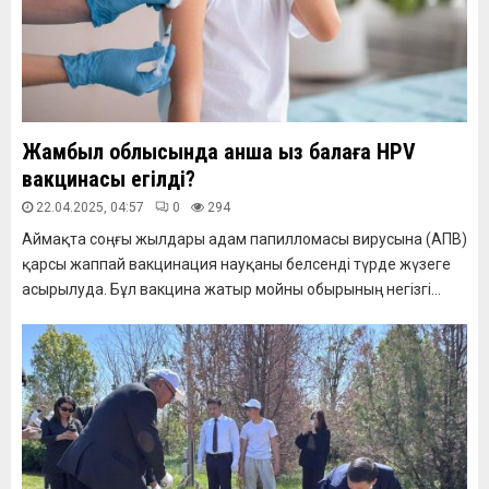
Жамбыл облысында қанша қыз балаға HPV
вакцинасы егілді?
22.04.2025, 04:57
0
294
Аймақта соңғы жылдары адам папилломасы вирусына (АПВ)
қарсы жаппай вакцинация науқаны белсенді түрде жүзеге
асырылуда. Бұл вакцина жатыр мойны обырының негізгі...