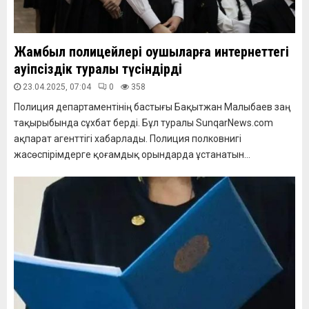
Жамбыл полицейлері оқушыларға интернеттегі
қауіпсіздік туралы түсіндірді
23.04.2025, 07:04
0
358
Полиция департаментінің бастығы Бақытжан Малыбаев заң
тақырыбында сұхбат берді. Бұл туралы SunqarNews.com
ақпарат агенттігі хабарлады. Полиция полковнигі
жасөспірімдерге қоғамдық орындарда ұстанатын...