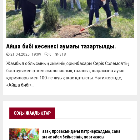
Айша бибі кесенесі аумағы тазартылды.
21.04.2025, 19:09
0
318
Жамбыл облысының әкімінің орынбасары Серік Сәлемовтің
бастауымен өткен экологиялық тазалық шарасына ауыл
қариялары мен 100-ге жуық жас қатысты. Нәтижесінде,
«Айша бибі»...
СОҢҒЫ ЖАҢАЛЫҚТАР
Қазақ прозасындағы патриархалдық сана
және әйел бейнесінің поэтикасы