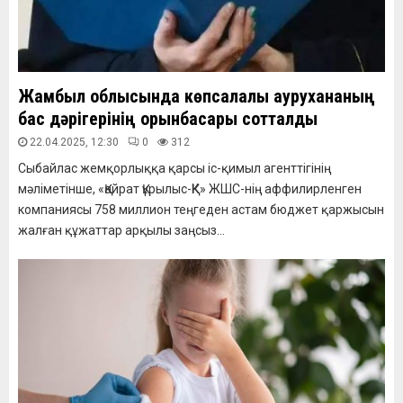
Жамбыл облысында көпсалалы аурухананың
бас дәрігерінің орынбасары сотталды
22.04.2025, 12:30
0
312
Сыбайлас жемқорлыққа қарсы іс-қимыл агенттігінің
мәліметінше, «Қайрат Құрылыс-ҚК» ЖШС-нің аффилирленген
компаниясы 758 миллион теңгеден астам бюджет қаржысын
жалған құжаттар арқылы заңсыз...