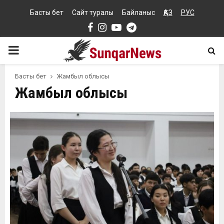
Басты бет
Сайт туралы
Байланыс
ҚАЗ
РУС
Facebook
Instagram
Youtube
Telegram
PRIMARY
MENU
Басты бет
Жамбыл облысы
Жамбыл облысы