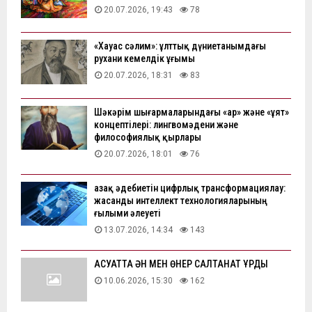
20.07.2026, 19:43
78
«Хауас сәлим»: ұлттық дүниетанымдағы
рухани кемелдік ұғымы
20.07.2026, 18:31
83
Шәкәрім шығармаларындағы «ар» және «ұят»
концептілері: лингвомәдени және
философиялық қырлары
20.07.2026, 18:01
76
Қазақ әдебиетін цифрлық трансформациялау:
жасанды интеллект технологияларының
ғылыми әлеуеті
13.07.2026, 14:34
143
АҚСУАТТА ӘН МЕН ӨНЕР САЛТАНАТ ҚҰРДЫ
10.06.2026, 15:30
162