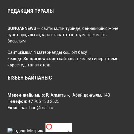
РЕДАКЦИЯ ТУРАЛЫ
SUNQARNEWS
— сайты мәтін түрінде, бейнекөрініс және
сурет арқылы ақпарат тарататын тәуелсіз желілік
басылым.
Сайт әкімшілігі материалды көшіріп басу
кезінде
Sunqarnews.com
сайтына тікелей гиперсілтеме
көрсетуді талап етеді.
БІЗБЕН БАЙЛАНЫС
Мекен-жайымыз:
ҚР, Алматы қ., Абай даңғылы, 143
Телефон:
+7 705 133 2525
Email:
hair-han@mail.ru