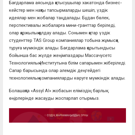
Бағдарлама аясында қатысушылар хакатонда бизнес-
кейстер мен нақты тапсырмаларды шешіп, үздік
идеялар мен жобалар таңдалады. Бұдан бөлек,
перспективалы жобаларға мини-гранттар беріледі,
олар қаржылық қолдау алады. Сонымен қатар үздік
студенттер TAS Group компаниялар тобына жұмысқа
тұруға мүмкіндік алады. Бағдарлама қорытындысы
бойынша бас жүлде жеңімпаздары Массачусетс
Технологиялық Институтына білім сапарымен жіберіледі.
Сапар барысында олар әлемдік деңгейдегі
технологиялық компанияларды көруге мүмкіндік алады.
Болашақта «Assyl AI» жобасын еліміздің барлық
өңірлерінде жасауды жоспарлап отырмыз.