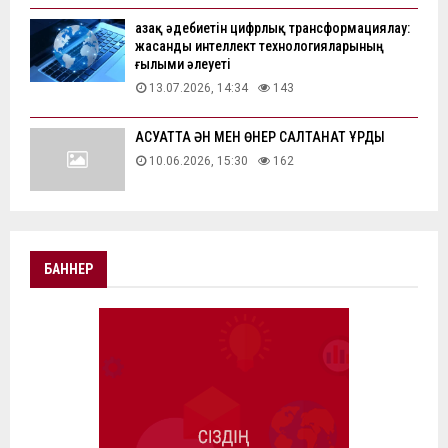
Қазақ әдебиетін цифрлық трансформациялау:
жасанды интеллект технологияларының
ғылыми әлеуеті
13.07.2026, 14:34
143
АҚСУАТТА ӘН МЕН ӨНЕР САЛТАНАТ ҚҰРДЫ
10.06.2026, 15:30
162
БАННЕР