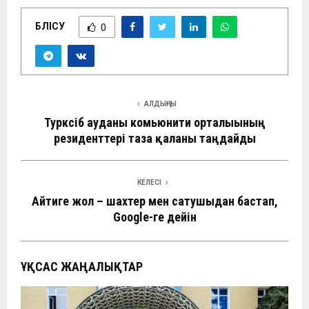
БӨЛІСУ
0
АЛДЫҢҒЫ
Турксіб ауданы комьюнити орталығының
резиденттері таза қаланы таңдайды
КЕЛЕСІ
Айтиге жол – шахтер мен сатушыдан бастап,
Google-ге дейін
ҰҚСАС ЖАҢАЛЫҚТАР