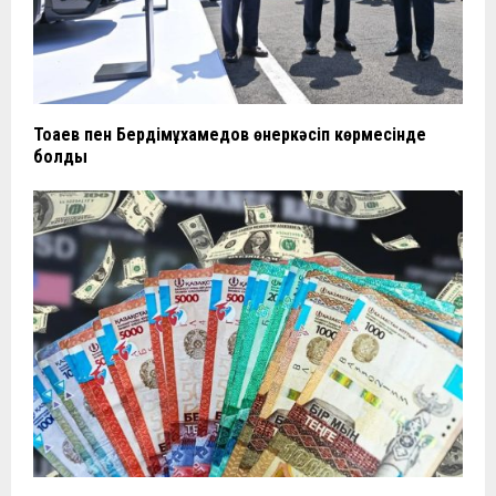
Тоқаев пен Бердімұхамедов өнеркәсіп көрмесінде
болды