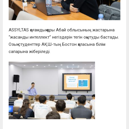
ASSYLTAS қоғамдық қоры Абай облысының жастарына
“жасанды интеллект” негіздерін тегін оқытуды бастады.
Озық студенттер АҚШ-тың Бостон қаласына білім
сапарына жіберіледі.