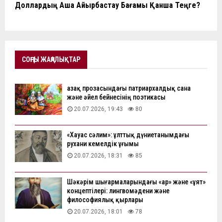
Доллардың Ақша Айырбастау Бағамы Қанша Теңге?
СОҢҒЫ ЖАҢАЛЫҚТАР
Қазақ прозасындағы патриархалдық сана
және әйел бейнесінің поэтикасы
20.07.2026, 19:43
80
«Хауас сәлим»: ұлттық дүниетанымдағы
рухани кемелдік ұғымы
20.07.2026, 18:31
85
Шәкәрім шығармаларындағы «ар» және «ұят»
концептілері: лингвомәдени және
философиялық қырлары
20.07.2026, 18:01
78