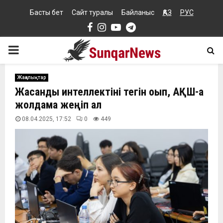
Басты бет
Сайт туралы
Байланыс
ҚАЗ
РУС
Facebook
Instagram
Youtube
Telegram
PRIMARY
MENU
Жаңалықтар
Жасанды интеллектіні тегін оқып, АҚШ-қа
жолдама жеңіп ал
08.04.2025, 17:52
0
449