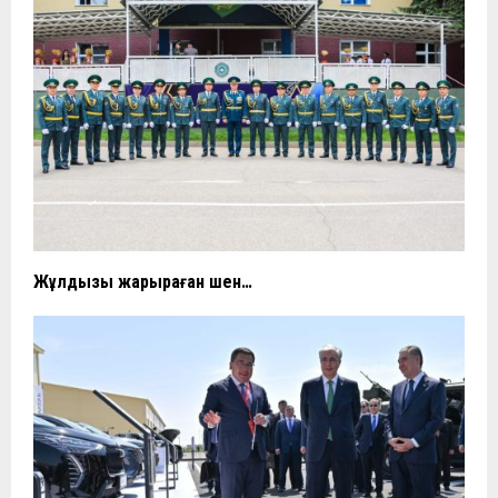
Жұлдызы жарқыраған шен…