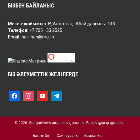
БІЗБЕН БАЙЛАНЫС
Мекен-жайымыз:
ҚР, Алматы қ., Абай даңғылы, 143
Телефон:
+7 705 133 2525
Email:
hair-han@mail.ru
БІЗ ӘЛЕУМЕТТІК ЖЕЛІЛЕРДЕ
f
i
y
t
a
n
o
e
c
s
u
l
e
t
t
e
b
a
u
g
o
© 2026. SunqarNews ақпараттық порталы. Барлық құқықтар қорғалған
g
b
r
o
r
e
a
k
a
m
Басты бет
Сайт туралы
Байланыс