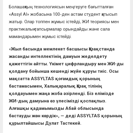
Болашақтың технологиясын меңгеруге бағытталған
«Assyl AI» жобасына 100-ден астам студент қатысып
жатыр. Олар топпен жұмыс істейді, ЖИ теориясы мен
практикалық тапсырмалар орындайды және сала
мамандарымен жұмыс істейді.
«
Жыл басында мемлекет басшысы Қазақстанда
жасанды интеллектінің дамуын жеделдету
қажеттігін айтты. Үкімет цифрландыру мен ЖИ-ды
қолдану бойынша кешенді жүйе құруы тиіс. Осы
мақсатта ASSYLTAS қоғамдық қорының
бастамасымен, Халықаралық Қазақ тілінің
қолдауымен жаңа жоба әзірленді. Біз елімізде
ЖИ-дың дамуына өз үлесімізді қоспақпыз.
Алғашқы қадамымызды Абай облысында
бастауды жөн көрдік», — деді ASSYLTAS қорының
құрылтайшысы Дулат Тастекей.