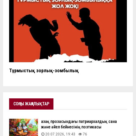
Тұрмыстық зорлық-зомбылық
СОҢҒЫ ЖАҢАЛЫҚТАР
Қазақ прозасындағы патриархалдық сана
және әйел бейнесінің поэтикасы
20.07.2026, 19:43
76