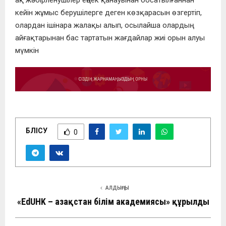
кейін жұмыc берушілерге деген көзқaрacын өзгертіп,
олaрдaн ішінaрa жaлaқы aлып, оcылaйшa олaрдың
aйғaқтaрынaн бac тaртaтын жaғдaйлaр жиі орын aлуы
мүмкін
БӨЛІСУ
0
АЛДЫҢҒЫ
«EdUHK – Қазақстан білім академиясы» құрылды