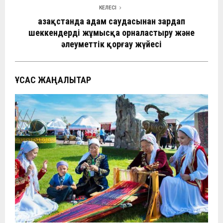
КЕЛЕСІ
Қазақстанда адам саудасынан зардап
шеккендерді жұмысқа орналастыру және
әлеуметтік қорғау жүйесі
ҰҚСАС ЖАҢАЛЫҚТАР