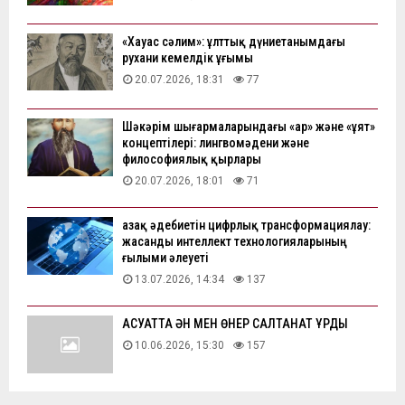
«Хауас сәлим»: ұлттық дүниетанымдағы
рухани кемелдік ұғымы
20.07.2026, 18:31
77
Шәкәрім шығармаларындағы «ар» және «ұят»
концептілері: лингвомәдени және
философиялық қырлары
20.07.2026, 18:01
71
Қазақ әдебиетін цифрлық трансформациялау:
жасанды интеллект технологияларының
ғылыми әлеуеті
13.07.2026, 14:34
137
АҚСУАТТА ӘН МЕН ӨНЕР САЛТАНАТ ҚҰРДЫ
10.06.2026, 15:30
157