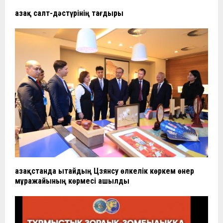
Қазақ салт-дәстүрінің тағдыры
Қазақстанда Қытайдың Цзянсу өлкелік көркем өнер
мұражайының көрмесі ашылды