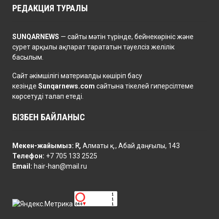
РЕДАКЦИЯ ТУРАЛЫ
SUNQARNEWS
— сайты мәтін түрінде, бейнекөрініс және
сурет арқылы ақпарат тарататын тәуелсіз желілік
басылым.
Сайт әкімшілігі материалды көшіріп басу
кезінде
Sunqarnews.com
сайтына тікелей гиперсілтеме
көрсетуді талап етеді.
БІЗБЕН БАЙЛАНЫС
Мекен-жайымыз:
ҚР, Алматы қ., Абай даңғылы, 143
Телефон:
+7 705 133 2525
Email:
hair-han@mail.ru