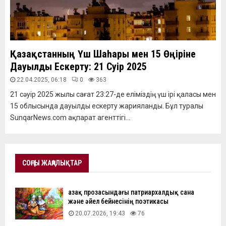
Қазақстанның Үш Шаһары мен 15 Өңіріне
Дауылды Ескерту: 21 Сәуір 2025
22.04.2025, 06:18
0
363
21 сәуір 2025 жылы сағат 23:27-де еліміздің үш ірі қаласы мен
15 облысында дауылды ескерту жарияланды. Бұл туралы
SunqarNews.com ақпарат агенттігі...
СОҢҒЫ ЖАҢАЛЫҚТАР
Қазақ прозасындағы патриархалдық сана
және әйел бейнесінің поэтикасы
20.07.2026, 19:43
76