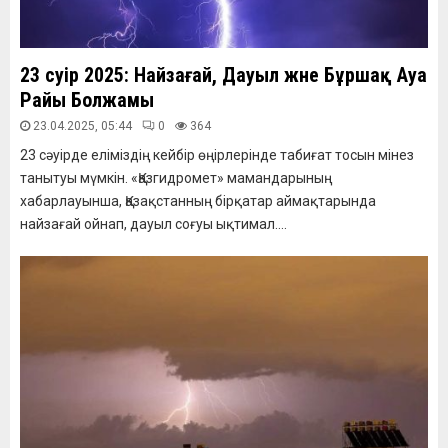
23 сәуір 2025: Найзағай, Дауыл және Бұршақ Ауа
Райы Болжамы
23.04.2025, 05:44
0
364
23 сәуірде еліміздің кейбір өңірлерінде табиғат тосын мінез
танытуы мүмкін. «Қазгидромет» мамандарының
хабарлауынша, Қазақстанның бірқатар аймақтарында
найзағай ойнап, дауыл соғуы ықтимал....