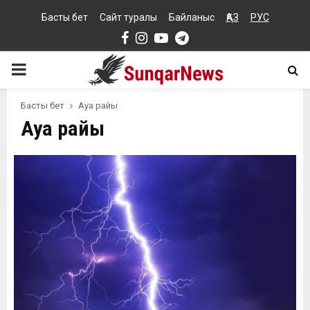
Басты бет
Сайт туралы
Байланыс
ҚАЗ
РУС
Facebook
Instagram
Youtube
Telegram
PRIMARY
MENU
Басты бет
Ауа райы
Ауа райы