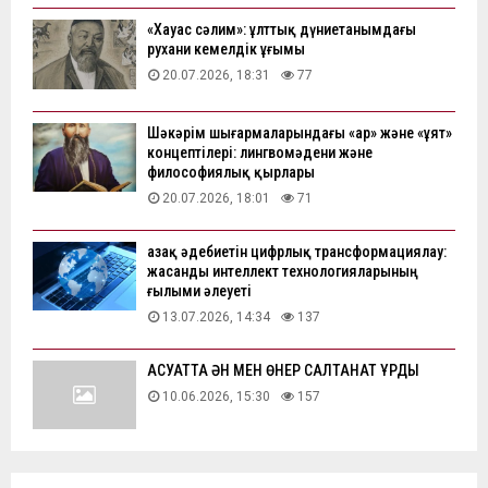
«Хауас сәлим»: ұлттық дүниетанымдағы
рухани кемелдік ұғымы
20.07.2026, 18:31
77
Шәкәрім шығармаларындағы «ар» және «ұят»
концептілері: лингвомәдени және
философиялық қырлары
20.07.2026, 18:01
71
Қазақ әдебиетін цифрлық трансформациялау:
жасанды интеллект технологияларының
ғылыми әлеуеті
13.07.2026, 14:34
137
АҚСУАТТА ӘН МЕН ӨНЕР САЛТАНАТ ҚҰРДЫ
10.06.2026, 15:30
157