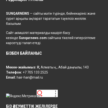
SUNQARNEWS
— сайты мәтін түрінде, бейнекөрініс және
сурет арқылы ақпарат тарататын тәуелсіз желілік
басылым.
Сайт әкімшілігі материалды көшіріп басу
кезінде
Sunqarnews.com
сайтына тікелей гиперсілтеме
көрсетуді талап етеді.
БІЗБЕН БАЙЛАНЫС
Мекен-жайымыз:
ҚР, Алматы қ., Абай даңғылы, 143
Телефон:
+7 705 133 2525
Email:
hair-han@mail.ru
БІЗ ӘЛЕУМЕТТІК ЖЕЛІЛЕРДЕ