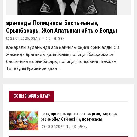
Қарағанды Полициясы Бастығының
Орынбасары Жол Апатынан Қайтыс Болды
22.04.2025, 03:15
0
337
Қарқаралы ауданында аса қайғылы оқиға орын алды. 53
жасында Қарағанды қаласының полиция басқармасы
бастығының орынбасары, полиция полковнигі Бекжан
Төлеуұлы Құсайынов қаза...
СОҢҒЫ ЖАҢАЛЫҚТАР
Қазақ прозасындағы патриархалдық сана
және әйел бейнесінің поэтикасы
20.07.2026, 19:43
77