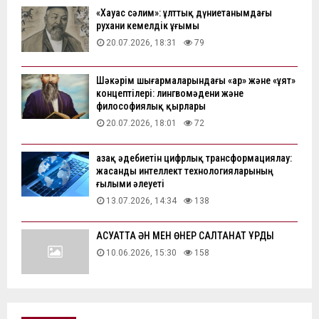
«Хауас сәлим»: ұлттық дүниетанымдағы
рухани кемелдік ұғымы
20.07.2026, 18:31
79
Шәкәрім шығармаларындағы «ар» және «ұят»
концептілері: лингвомәдени және
философиялық қырлары
20.07.2026, 18:01
72
Қазақ әдебиетін цифрлық трансформациялау:
жасанды интеллект технологияларының
ғылыми әлеуеті
13.07.2026, 14:34
138
АҚСУАТТА ӘН МЕН ӨНЕР САЛТАНАТ ҚҰРДЫ
10.06.2026, 15:30
158