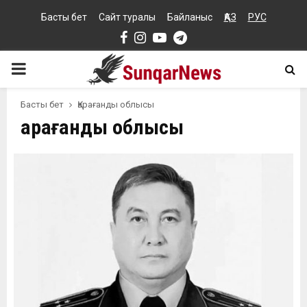
Басты бет
Сайт туралы
Байланыс
ҚАЗ
РУС
Facebook
Instagram
Youtube
Telegram
PRIMARY
MENU
Басты бет
Қарағанды облысы
Қарағанды облысы