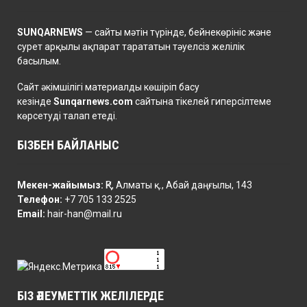
SUNQARNEWS
— сайты мәтін түрінде, бейнекөрініс және
сурет арқылы ақпарат тарататын тәуелсіз желілік
басылым.
Сайт әкімшілігі материалды көшіріп басу
кезінде
Sunqarnews.com
сайтына тікелей гиперсілтеме
көрсетуді талап етеді.
БІЗБЕН БАЙЛАНЫС
Мекен-жайымыз:
ҚР, Алматы қ., Абай даңғылы, 143
Телефон:
+7 705 133 2525
Email:
hair-han@mail.ru
БІЗ ӘЛЕУМЕТТІК ЖЕЛІЛЕРДЕ