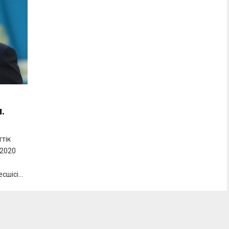
.
тік
 2020
шісі...