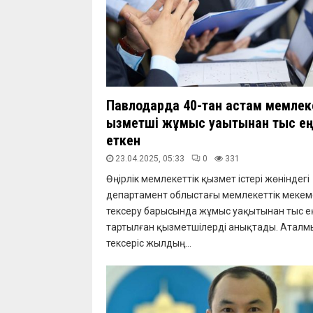
Павлодарда 40-тан астам мемлек
қызметші жұмыс уақытынан тыс е
еткен
23.04.2025, 05:33
0
331
Өңірлік мемлекеттік қызмет істері жөніндегі
департамент облыстағы мемлекеттік мекем
тексеру барысында жұмыс уақытынан тыс е
тартылған қызметшілерді анықтады. Атал
тексеріс жылдың...