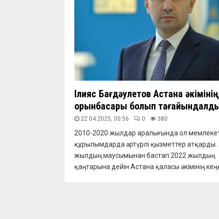
Ілияс Бағдәулетов Астана әкімінің
орынбасары болып тағайындалды
22.04.2025, 00:56
0
380
2010-2020 жылдар аралығында ол мемлекет
құрылымдарда әртүрлі қызметтер атқарды.
жылдың маусымынан бастап 2022 жылдың
қаңтарына дейін Астана қаласы әкімінің кеңес