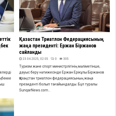
еттік
Қазақстан Триатлон Федерациясының
ңбек
жаңа президенті: Ержан Біржанов
сайланды
23.04.2025, 02:05
0
305
Туризм және спорт министрлігінің мәліметінше,
елерді
дауыс беру нәтижесінде Ержан Ерікұлы Біржанов
ңбекке
Қазақстан триатлон федерациясының жаңа
мыш
президенті болып тағайындалды. Бұл туралы
SunqarNews.com...