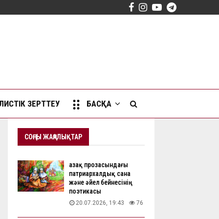
Facebook
Instagram
Youtube
Telegram
ИСТІК ЗЕРТТЕУ
БАСҚА
СОҢҒЫ ЖАҢАЛЫҚТАР
Қазақ прозасындағы
патриархалдық сана
және әйел бейнесінің
поэтикасы
20.07.2026, 19:43
76