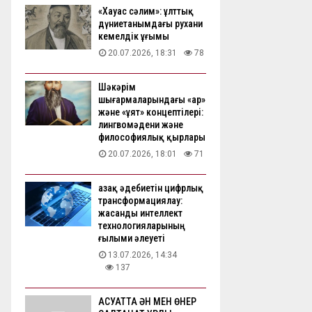
«Хауас сәлим»: ұлттық
дүниетанымдағы рухани
кемелдік ұғымы
20.07.2026, 18:31
78
Шәкәрім
шығармаларындағы «ар»
және «ұят» концептілері:
лингвомәдени және
философиялық қырлары
20.07.2026, 18:01
71
Қазақ әдебиетін цифрлық
трансформациялау:
жасанды интеллект
технологияларының
ғылыми әлеуеті
13.07.2026, 14:34
137
АҚСУАТТА ӘН МЕН ӨНЕР