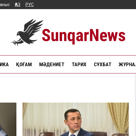
аныс
ҚАЗ
РУС
ИКА
ҚОҒАМ
МӘДЕНИЕТ
ТАРИХ
СҰХБАТ
ЖУРНАЛ