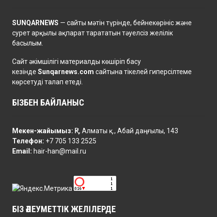
SUNQARNEWS
— сайты мәтін түрінде, бейнекөрініс және
сурет арқылы ақпарат тарататын тәуелсіз желілік
басылым.
Сайт әкімшілігі материалды көшіріп басу
кезінде
Sunqarnews.com
сайтына тікелей гиперсілтеме
көрсетуді талап етеді.
БІЗБЕН БАЙЛАНЫС
Мекен-жайымыз:
ҚР, Алматы қ., Абай даңғылы, 143
Телефон:
+7 705 133 2525
Email:
hair-han@mail.ru
БІЗ ӘЛЕУМЕТТІК ЖЕЛІЛЕРДЕ