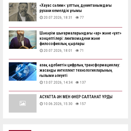
«Хауас сәлим»: ұлттық дүниетанымдағы
рухани кемелдік ұғымы
20.07.2026, 18:31
77
Шәкәрім шығармаларындағы «ар» және «ұят»
концептілері: лингвомәдени және
философиялық қырлары
20.07.2026, 18:01
71
Қазақ әдебиетін цифрлық трансформациялау:
жасанды интеллект технологияларының
ғылыми әлеуеті
13.07.2026, 14:34
137
АҚСУАТТА ӘН МЕН ӨНЕР САЛТАНАТ ҚҰРДЫ
10.06.2026, 15:30
157