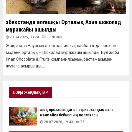
Өзбекстанда алғашқы Орталық Азия шоколад
мұражайы ашылды
23.04.2025, 03:24
0
363
Жақында «Наурыз» этнографиялық саябағында ерекше
мәдени орталық – Шоколад мұражайы ашылды. Бұл жоба
Iman Chocolate & Fruits компаниясының бастамасымен
жүзеге асырылды....
СОҢҒЫ ЖАҢАЛЫҚТАР
Қазақ прозасындағы патриархалдық сана
және әйел бейнесінің поэтикасы
20.07.2026, 19:43
76