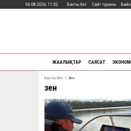
06.08.2026, 11:32
Басты бет
Сайт туралы
Байл
ЖАҢАЛЫҚТАР
САЯСАТ
ЭКОНОМ
Басты бет
Өзен
Өзен