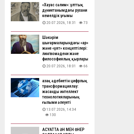
«Хауас сәлим»: ұлттық
дүниетанымдағы рухани
кемелдік ұғымы
20.07.2026, 18:31
73
Шәкәрім
шығармаларындағы «ар»
және «ұят» концептілері:
лингвомәдени және
философиялық қырлары
20.07.2026, 18:01
66
Қазақ әдебиетін цифрлық
трансформациялау:
жасанды интеллект
технологияларының
ғылыми әлеуеті
13.07.2026, 14:34
130
АҚСУАТТА ӘН МЕН ӨНЕР