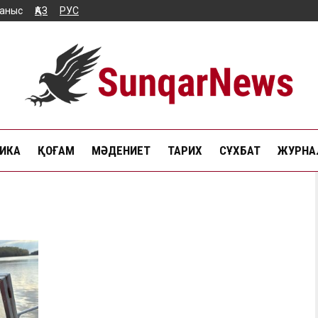
аныс
ҚАЗ
РУС
ИКА
ҚОҒАМ
МӘДЕНИЕТ
ТАРИХ
СҰХБАТ
ЖУРНАЛ