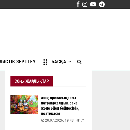
Facebook
Instagram
Youtube
Telegram
ИСТІК ЗЕРТТЕУ
БАСҚА
СОҢҒЫ ЖАҢАЛЫҚТАР
Қазақ прозасындағы
патриархалдық сана
және әйел бейнесінің
поэтикасы
20.07.2026, 19:43
71