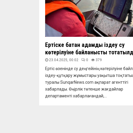
Ертіске батқан адамды іздеу су
көтерілуіне байланысты тоқтатыл
23.04.2025, 00:02
0
379
Ертіс өзенінде су деңгейінің көтерілуіне ба
іздеу-құтқару жұмыстары уақытша тоқтаты
туралы SunqarNews.com ақпарат агенттігі
хабарлады. Өңірлік төтенше жағдайлар
департаменті хабарлағандай,...