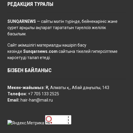
РЕДАКЦИЯ ТУРАЛЫ
SUNQARNEWS
— сайты мәтін түрінде, бейнекөрініс және
сурет арқылы ақпарат тарататын тәуелсіз желілік
басылым.
Сайт әкімшілігі материалды көшіріп басу
кезінде
Sunqarnews.com
сайтына тікелей гиперсілтеме
көрсетуді талап етеді.
БІЗБЕН БАЙЛАНЫС
Мекен-жайымыз:
ҚР, Алматы қ., Абай даңғылы, 143
Телефон:
+7 705 133 2525
Email:
hair-han@mail.ru