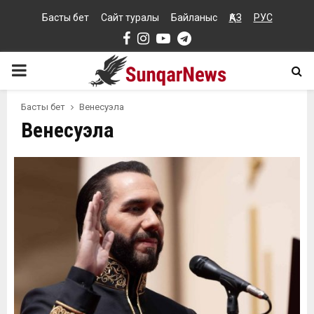
Басты бет
Сайт туралы
Байланыс
ҚАЗ
РУС
Facebook
Instagram
Youtube
Telegram
PRIMARY
MENU
Басты бет
Венесуэла
Венесуэла