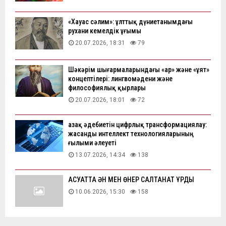
«Хауас сәлим»: ұлттық дүниетанымдағы
рухани кемелдік ұғымы
20.07.2026, 18:31
79
Шәкәрім шығармаларындағы «ар» және «ұят»
концептілері: лингвомәдени және
философиялық қырлары
20.07.2026, 18:01
72
Қазақ әдебиетін цифрлық трансформациялау:
жасанды интеллект технологияларының
ғылыми әлеуеті
13.07.2026, 14:34
138
АҚСУАТТА ӘН МЕН ӨНЕР САЛТАНАТ ҚҰРДЫ
10.06.2026, 15:30
158