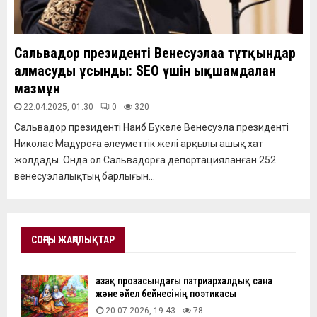
Сальвадор президенті Венесуэлаға тұтқындар
алмасуды ұсынды: SEO үшін ықшамдалған
мазмұн
22.04.2025, 01:30
0
320
Сальвадор президенті Наиб Букеле Венесуэла президенті
Николас Мадуроға әлеуметтік желі арқылы ашық хат
жолдады. Онда ол Сальвадорға депортацияланған 252
венесуэлалықтың барлығын...
СОҢҒЫ ЖАҢАЛЫҚТАР
Қазақ прозасындағы патриархалдық сана
және әйел бейнесінің поэтикасы
20.07.2026, 19:43
78