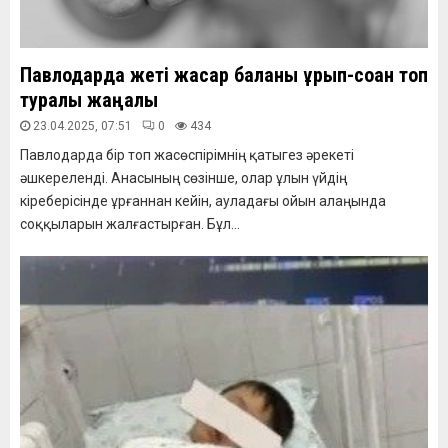
Павлодарда жеті жасар баланы ұрып-соққан топ
туралы жаңалық
23.04.2025, 07:51
0
434
Павлодарда бір топ жасөспірімнің қатыгез әрекеті
әшкереленді. Анасының сөзінше, олар ұлын үйдің
кіреберісінде ұрғаннан кейін, ауладағы ойын алаңында
соққыларын жалғастырған. Бұл...