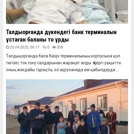
Талдықорғанда дүкендегі банк терминалын
ұстаған баланы тоқ ұрды
23.04.2025, 06:17
0
358
Талдықорғанда бала Kaspi терминалының корпусына қол
тигізіп, ток соғу салдарынан жарақат алды. Қазіргі уақытта
оның жағдайы тұрақты, ол ауруханада ем қабылдауда....