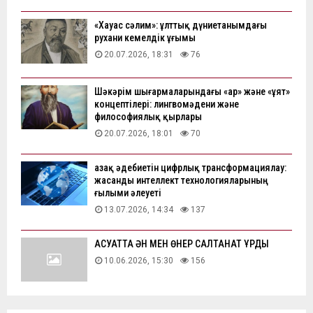
«Хауас сәлим»: ұлттық дүниетанымдағы
рухани кемелдік ұғымы
20.07.2026, 18:31
76
Шәкәрім шығармаларындағы «ар» және «ұят»
концептілері: лингвомәдени және
философиялық қырлары
20.07.2026, 18:01
70
Қазақ әдебиетін цифрлық трансформациялау:
жасанды интеллект технологияларының
ғылыми әлеуеті
13.07.2026, 14:34
137
АҚСУАТТА ӘН МЕН ӨНЕР САЛТАНАТ ҚҰРДЫ
10.06.2026, 15:30
156