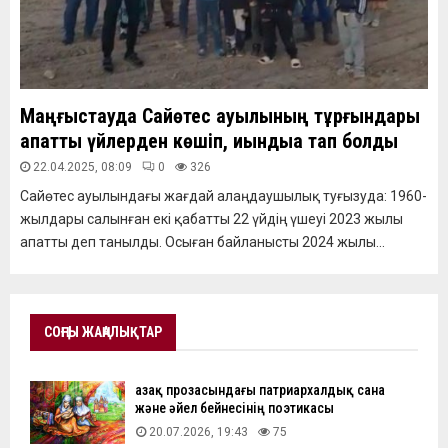
Маңғыстауда Сайөтес ауылының тұрғындары
апатты үйлерден көшіп, қиындыққа тап болды
22.04.2025, 08:09
0
326
Сайөтес ауылындағы жағдай алаңдаушылық туғызуда: 1960-
жылдары салынған екі қабатты 22 үйдің үшеуі 2023 жылы
апатты деп танылды. Осыған байланысты 2024 жылы...
СОҢҒЫ ЖАҢАЛЫҚТАР
Қазақ прозасындағы патриархалдық сана
және әйел бейнесінің поэтикасы
20.07.2026, 19:43
75