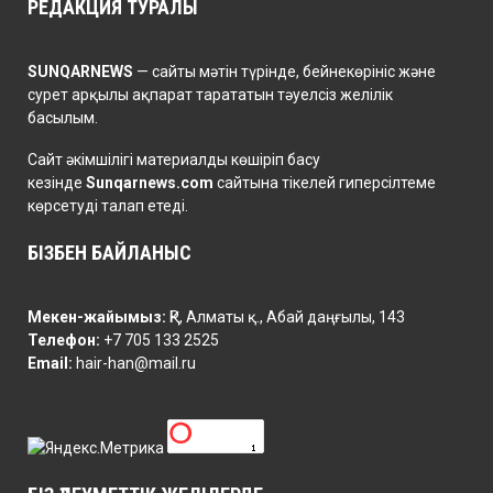
РЕДАКЦИЯ ТУРАЛЫ
SUNQARNEWS
— сайты мәтін түрінде, бейнекөрініс және
сурет арқылы ақпарат тарататын тәуелсіз желілік
басылым.
Сайт әкімшілігі материалды көшіріп басу
кезінде
Sunqarnews.com
сайтына тікелей гиперсілтеме
көрсетуді талап етеді.
БІЗБЕН БАЙЛАНЫС
Мекен-жайымыз:
ҚР, Алматы қ., Абай даңғылы, 143
Телефон:
+7 705 133 2525
Email:
hair-han@mail.ru