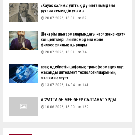
«Хауас сәлим»: ұлттық дүниетанымдағы
рухани кемелдік ұғымы
20.07.2026, 18:31
82
Шәкәрім шығармаларындағы «ар» және «ұят»
концептілері: лингвомәдени және
философиялық қырлары
20.07.2026, 18:01
74
Қазақ әдебиетін цифрлық трансформациялау:
жасанды интеллект технологияларының
ғылыми әлеуеті
13.07.2026, 14:34
141
АҚСУАТТА ӘН МЕН ӨНЕР САЛТАНАТ ҚҰРДЫ
10.06.2026, 15:30
162