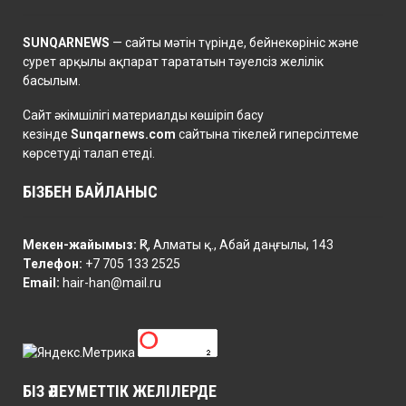
SUNQARNEWS
— сайты мәтін түрінде, бейнекөрініс және
сурет арқылы ақпарат тарататын тәуелсіз желілік
басылым.
Сайт әкімшілігі материалды көшіріп басу
кезінде
Sunqarnews.com
сайтына тікелей гиперсілтеме
көрсетуді талап етеді.
БІЗБЕН БАЙЛАНЫС
Мекен-жайымыз:
ҚР, Алматы қ., Абай даңғылы, 143
Телефон:
+7 705 133 2525
Email:
hair-han@mail.ru
БІЗ ӘЛЕУМЕТТІК ЖЕЛІЛЕРДЕ