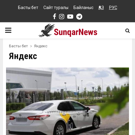
Басты бет
Сайт туралы
Байланыс
ҚАЗ
РУС
Facebook
Instagram
Youtube
Telegram
PRIMARY
MENU
Басты бет
Яндекс
Яндекс