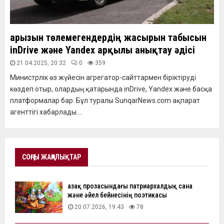
Қарызын төлемегендердің жасырын табысын
inDrive және Yandex арқылы анықтау әдісі
21.04.2025, 20:32
0
359
Министрлік өз жүйесін агрегатор-сайттармен біріктіруді
көздеп отыр, олардың қатарында inDrive, Yandex және басқа
платформалар бар. Бұл туралы SunqarNews.com ақпарат
агенттігі хабарлады....
СОҢҒЫ ЖАҢАЛЫҚТАР
Қазақ прозасындағы патриархалдық сана
және әйел бейнесінің поэтикасы
20.07.2026, 19:43
78