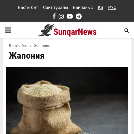
Басты бет
Сайт туралы
Байланыс
ҚАЗ
РУС
Facebook
Instagram
Youtube
Telegram
PRIMARY
MENU
Басты бет
Жапония
Жапония