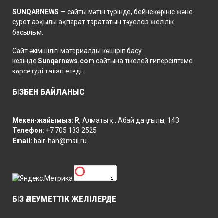
SUNQARNEWS
— сайты мәтін түрінде, бейнекөрініс және
сурет арқылы ақпарат тарататын тәуелсіз желілік
басылым.
Сайт әкімшілігі материалды көшіріп басу
кезінде
Sunqarnews.com
сайтына тікелей гиперсілтеме
көрсетуді талап етеді.
БІЗБЕН БАЙЛАНЫС
Мекен-жайымыз:
ҚР, Алматы қ., Абай даңғылы, 143
Телефон:
+7 705 133 2525
Email:
hair-han@mail.ru
БІЗ ӘЛЕУМЕТТІК ЖЕЛІЛЕРДЕ