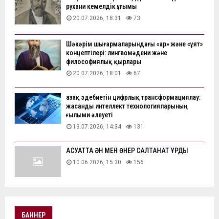
рухани кемелдік ұғымы
20.07.2026, 18:31
73
Шәкәрім шығармаларындағы «ар» және «ұят»
концептілері: лингвомәдени және
философиялық қырлары
20.07.2026, 18:01
67
Қазақ әдебиетін цифрлық трансформациялау:
жасанды интеллект технологияларының
ғылыми әлеуеті
13.07.2026, 14:34
131
АҚСУАТТА ӘН МЕН ӨНЕР САЛТАНАТ ҚҰРДЫ
10.06.2026, 15:30
156
БАННЕР