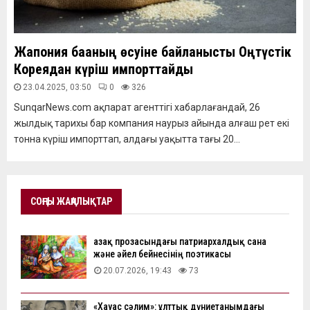
Жапония бағаның өсуіне байланысты Оңтүстік
Кореядан күріш импорттайды
23.04.2025, 03:50
0
326
SunqarNews.com ақпарат агенттігі хабарлағандай, 26
жылдық тарихы бар компания наурыз айында алғаш рет екі
тонна күріш импорттап, алдағы уақытта тағы 20...
СОҢҒЫ ЖАҢАЛЫҚТАР
Қазақ прозасындағы патриархалдық сана
және әйел бейнесінің поэтикасы
20.07.2026, 19:43
73
«Хауас сәлим»: ұлттық дүниетанымдағы