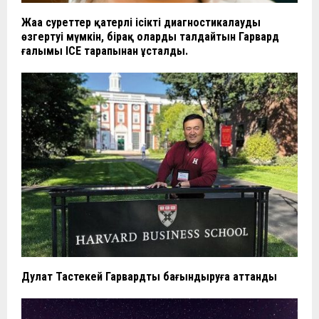
Жаңа суреттер қатерлі ісікті диагностикалауды
өзгертуі мүмкін, бірақ оларды талдайтын Гарвард
ғалымы ICE тарапынан ұсталды.
Дулат Тастекей Гарвардты бағындыруға аттанды