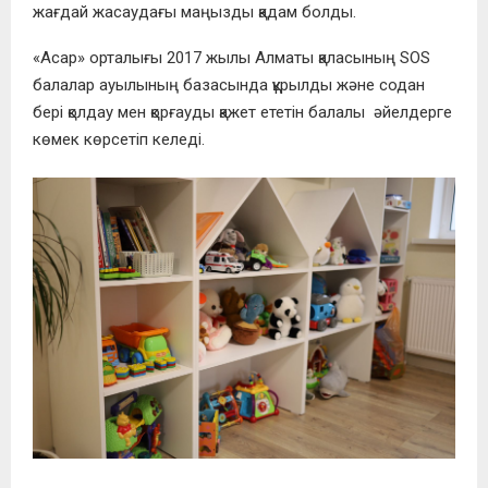
жағдай жасаудағы маңызды қадам болды.
«Асар» орталығы 2017 жылы Алматы қаласының SOS
балалар ауылының базасында құрылды және содан
бері қолдау мен қорғауды қажет ететін балалы әйелдерге
көмек көрсетіп келеді.