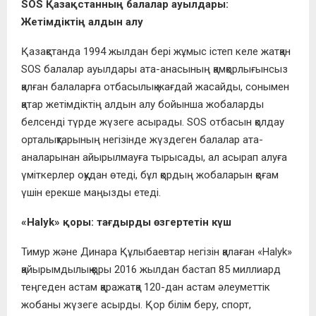
SOS Қазақстанның балалар ауылдары:
Жетімдіктің алдын алу
Қазақстанда 1994 жылдан бері жұмыс істеп келе жатқан
SOS балалар ауылдары ата-анасының қамқорлығынсыз
қалған балаларға отбасылық жағдай жасайды, сонымен
қатар жетімдіктің алдын алу бойынша жобаларды
белсенді түрде жүзеге асырады. SOS отбасын қолдау
орталықтарының негізінде жүздеген балалар ата-
аналарынан айырылмауға тырысады, ал асырап алуға
үміткерлер оқудан өтеді, бұл қордың жобаларын қоғам
үшін ерекше маңызды етеді.
«Halyk»
қоры: тағдырды өзгертетін күш
Тимур және Динара Құлыбаевтар негізін қалаған «Halyk»
қайырымдылық қоры 2016 жылдан бастап 85 миллиард
теңгеден астам қаражатқа 120-дан астам әлеуметтік
жобаны жүзеге асырды. Қор білім беру, спорт,