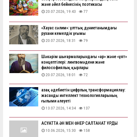
және әйел бейнесінің поэтикасы
20.07.2026, 19:43
77
«Хауас сәлим»: ұлттық дүниетанымдағы
рухани кемелдік ұғымы
20.07.2026, 18:31
79
Шәкәрім шығармаларындағы «ар» және «ұят»
концептілері: лингвомәдени және
философиялық қырлары
20.07.2026, 18:01
72
Қазақ әдебиетін цифрлық трансформациялау:
жасанды интеллект технологияларының
ғылыми әлеуеті
13.07.2026, 14:34
137
АҚСУАТТА ӘН МЕН ӨНЕР САЛТАНАТ ҚҰРДЫ
10.06.2026, 15:30
158