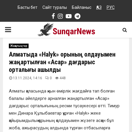
Басты бет
Сайт туралы
Байланыс
ҚАЗ
РУС
Facebook
Instagram
Youtube
Telegram
PRIMARY
MENU
Жаңалықтар
Алматыда «Halyk» қорының қолдауымен
жаңартылған «Асар» дағдарыс
орталығы ашылды
13.11.2024, 14:16
0
448
Алматы қаласында қиын өмірлік жағдайға тап болған
балалы әйелдерге арналған жаңартылған «Асар»
дағдарыс орталығының ресми тұсаукесері өтті. Тимур
мен Динара Құлыбаевтар құрған «Halyk» жеке
қайырымдылық қорының қолдауымен жүзеге асқан бұл
жоба, ажырасудың алдында тұрған отбасыларға