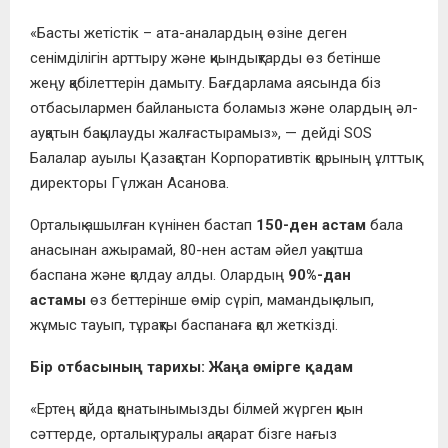
«Басты жетістік – ата-аналардың өзіне деген
сенімділігін арттыру және қиындықтарды өз бетінше
жеңу қабілеттерін дамыту. Бағдарлама аясында біз
отбасылармен байланыста боламыз және олардың әл-
ауқатын бақылауды жалғастырамыз», — дейді SOS
Балалар ауылы Қазақстан Корпоративтік қорының ұлттық
директоры Гүлжан Асанова.
Орталық ашылған күнінен бастап
150-ден астам
бала
анасынан ажырамай, 80-нен астам әйел уақытша
баспана және қолдау алды. Олардың
90%-дан
астамы
өз беттерінше өмір сүріп, мамандық алып,
жұмыс тауып, тұрақты баспанаға қол жеткізді.
Бір отбасының тарихы: Жаңа өмірге қадам
«Ертең қайда қонатынымызды білмей жүрген қиын
сәттерде, орталық туралы ақпарат бізге нағыз