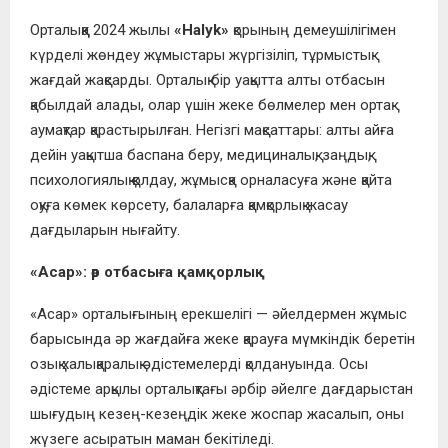
Орталыққа 2024 жылы
«Halyk»
қорының демеушілігімен
күрделі жөндеу жұмыстары жүргізіліп, тұрмыстық
жағдай жақсарды. Орталық бір уақытта алты отбасын
қабылдай алады, олар үшін жеке бөлмелер мен ортақ
аумақтар қарастырылған. Негізгі мақсаттары: алты айға
дейін уақытша баспана беру, медициналық, заңдық,
психологиялық қолдау, жұмысқа орналасуға және қайта
оқуға көмек көрсету, балаларға қамқорлық жасау
дағдыларын нығайту.
«Асар»: әр отбасыға қамқорлық
«Асар» орталығының ерекшелігі — әйелдермен жұмыс
барысында әр жағдайға жеке қарауға мүмкіндік беретін
озық халықаралық әдістемелерді қолдануында. Осы
әдістеме арқылы орталықтағы әрбір әйелге дағдарыстан
шығудың кезең-кезеңдік жеке жоспар жасалып, оны
жүзеге асыратын маман бекітіледі.