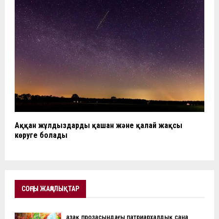
Аққан жұлдыздарды қашан және қалай жақсы
көруге болады
СОҢҒЫ ЖАҢАЛЫҚТАР
Қазақ прозасындағы патриархалдық сана