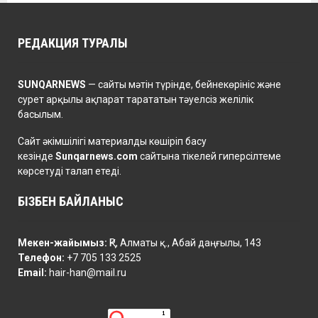
РЕДАКЦИЯ ТУРАЛЫ
SUNQARNEWS
— сайты мәтін түрінде, бейнекөрініс және
сурет арқылы ақпарат тарататын тәуелсіз желілік
басылым.
Сайт әкімшілігі материалды көшіріп басу
кезінде
Sunqarnews.com
сайтына тікелей гиперсілтеме
көрсетуді талап етеді.
БІЗБЕН БАЙЛАНЫС
Мекен-жайымыз:
ҚР, Алматы қ., Абай даңғылы, 143
Телефон:
+7 705 133 2525
Email:
hair-han@mail.ru