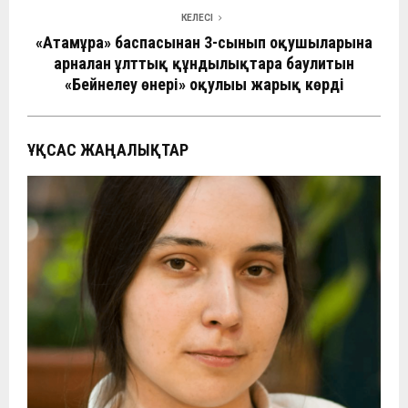
КЕЛЕСІ
«Атамұра» баспасынан 3-сынып оқушыларына
арналған ұлттық құндылықтарға баулитын
«Бейнелеу өнері» оқулығы жарық көрді
ҰҚСАС ЖАҢАЛЫҚТАР