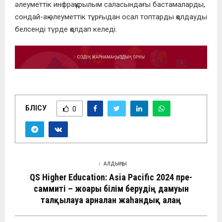
әлеуметтік инфрақұрылым саласындағы бастамаларды,
сондай-ақ әлеуметтік тұрғыдан осал топтарды қолдауды
белсенді түрде қолдап келеді.
БӨЛІСУ
0
АЛДЫҢҒЫ
QS Higher Education: Asia Pacific 2024 пре-
саммиті – жоғары білім берудің дамуын
талқылауға арналған жаһандық алаң