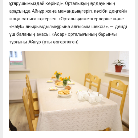
құтқарушымыздай көрінді». Орталықтың қолдауының
арқасында Айнұр жаңа мамандық игеріп, кәсіби деңгейін
жаңа сатыға көтерген. «Орталық қызметкерлеріне және
«Halyk» қайырымдылық қорына алғысым шексіз», — дейді
үш баланың анасы, «Асар» орталығының бұрынғы
тұрғыны Айнұр (аты өзгертілген).