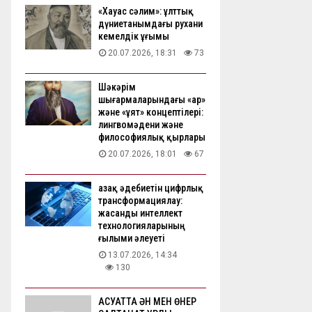
«Хауас сәлим»: ұлттық
дүниетанымдағы рухани
кемелдік ұғымы
20.07.2026, 18:31
73
Шәкәрім
шығармаларындағы «ар»
және «ұят» концептілері:
лингвомәдени және
философиялық қырлары
20.07.2026, 18:01
67
Қазақ әдебиетін цифрлық
трансформациялау:
жасанды интеллект
технологияларының
ғылыми әлеуеті
13.07.2026, 14:34
130
АҚСУАТТА ӘН МЕН ӨНЕР