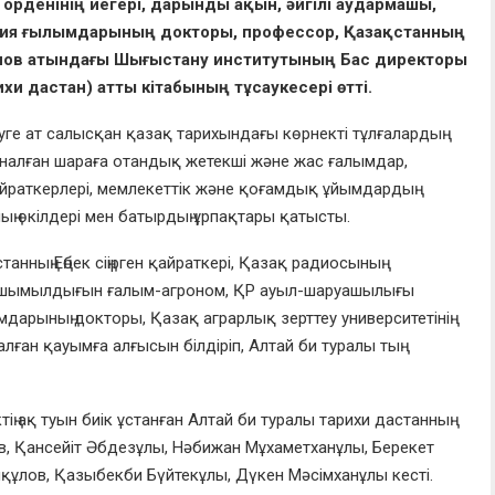
орденінің иегері, дарынды ақын, əйгілі аудармашы,
гия ғылымдарының докторы, профессор, Қазақстанның
йменов атындағы Шығыстану институтының Бас директоры
хи дастан) атты кітабының тұсаукесері өтті.
туге ат салысқан
қазақ тарихындағы көрнекті тұлғала
рдың
рналған шараға отандық жетекші және жас ғалымдар,
йраткерлері, мемлекеттік және қоғамдық ұйымдардың
ң өкілдері мен батырдың ұрпақтары қ
атысты.
станның Еңбек сіңірген қайраткері, Қазақ радиосының
л шымылдығын ғалым-агроном, ҚР ауыл-шаруашылығы
ымдарының докторы, Қазақ аграрлық
зерттеу
университетінің
ған қауымға алғысын білдіріп, Алтай би туралы тың
ің ақ туын биік ұстанған Алтай би туралы тарихи дастанның
ов, Қансейіт Әбдезұлы, Нәбижан Мұхаметханұлы, Берекет
құлов, Қазыбекби Бүйтекұлы, Дүкен Мәсімханұлы кесті.