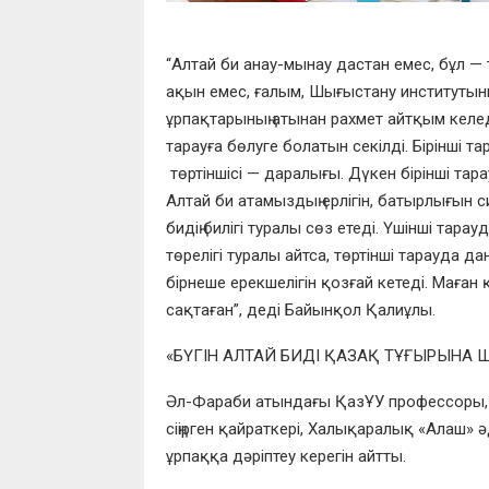
“Алтай би анау-мынау дастан емес, бұл — 
ақын емес, ғалым, Шығыстану институтын
ұрпақтарының атынан рахмет айтқым келеді
тарауға бөлуге болатын се
кілді. Бірінші 
төртіншісі
— даралығы. Дүкен бірінші тар
Алтай би атамыздың ерлігін, батырлығын с
бидің билігі
туралы сөз етеді. Үшінші тарау
төрелігі туралы айтса, төртінші тарауда д
бірнеше ерекшелігін қозғай кетеді. Маған 
сақтаған”, деді Байынқол Қалиұлы.
«
БҮГІН АЛТАЙ БИДІ ҚАЗАҚ ТҰҒЫРЫНА
Әл-Фара
би атындағы ҚазҰУ профессоры,
сіңірген қайраткері,
Халықаралық «
Алаш»
ə
ұрпаққа дәріптеу керегін айтты.