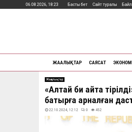
06.08.2026, 18:23
Басты бет
Сайт туралы
Байл
ЖАҢАЛЫҚТАР
САЯСАТ
ЭКОНОМ
Жаңалықтар
«Алтай би қайта тіріл
батырға арналған дас
22.10.2024, 12:12
0
452