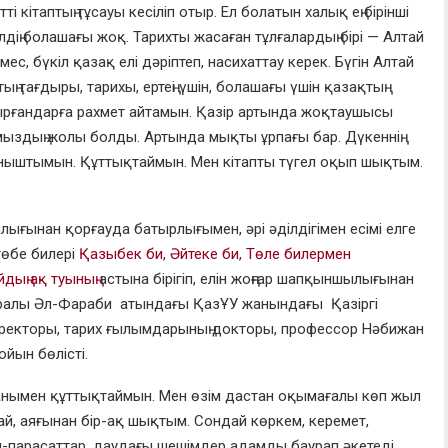
 кітаптың тұсауы кесіліп отыр. Ел болатын халық ең бірінші
лдің болашағы жоқ. Тар
ихты жасаған тұлғалардың бірі — Алтай
ес, бүкіл қазақ елі дәріптеп, насихаттау керек. Бүгін Алтай
ң тағдыры, тарихы, ертеңі үшін, болашағы үшін қазақтың
ырғандарға рахмет айтамын. Қазір артында жоқтаушысы
ыздың жолы болды. Артында мықты ұрпағы бар. Дүкеннің
ныштымын. Құттықтаймын. Мен кітапты түгел оқып шықтым.
лығынан қорғауда батырлығымен, әрі әділдігімен есімі елге
төбе билері
Қазыбек би
,
Әйтеке би
,
Төле билермен
дың ақ туының
астына бірігіп, елін жоңғар шапқыншылығынан
уралы
Әл-
Фараби атындағы
Қа
зҰУ жанындағы Қазіргі
ректоры, тарих ғылымдарының докторы, п
рофессор Нәбижан
ойын бөлісті.
а
нымен құттықтаймын. Мен өзім дастан оқымағалы көп жыл
й, аяғынан бір-ақ шықтым. Сондай көркем, керемет,
ыл-парасаттар, даудағы шешімдер адамды баурап әкетеді.