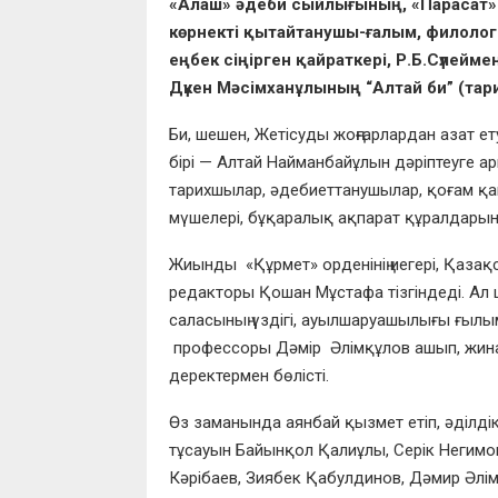
«Алаш» əдеби сыйлығының, «Парасат» 
көрнекті қытайтанушы-ғалым, филоло
еңб
ек сіңірген қайраткері, Р.Б.Сүле
Дүкен Мәсімханұлының “Алтай би” (тари
Би, шешен,
Жетісуды жоңғарлардан азат е
бірі — Алтай Найманбайұлын дәріптеуге а
тарихшылар, әдебиеттанушылар, қоғам қа
мүшелері, бұқаралық ақпарат құралдарыны
Жиынды «
Құрмет» орденінің иегері, Қазақ
редакторы Қошан Мұстафа тізгіндеді. А
саласының үздігі, ауылшаруашылығы ғыл
профессоры
Дәмір Әлімқұлов ашып, жинал
деректермен бөлісті.
Өз заманында аянбай қызмет етіп, әділдікт
тұсауын Байынқол Қал
иұлы, Серік Негим
Кәрібаев, Зиябек Қабулдинов, Дәмир Әлім