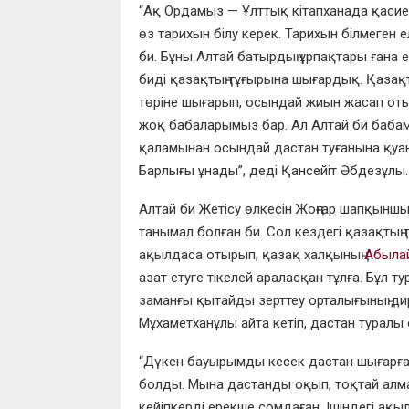
“Ақ Ордамыз — Ұлттық кітапханада қасиетті
өз тарихын білу керек. Тарихын
білмеген е
би. Бұны Алтай батырдың ұрпақтары ғана ем
биді қазақтың тұғырына шығардық. Қазақты
төріне шығарып, осында
й жиын жасап от
жоқ бабаларымыз бар. Ал Алтай би бабам
қаламынан осындай дастан туғанына қуа
Барлығ
ы ұнад
ы”, деді Қансейіт Әбдезұлы.
Алтай би Жетісу өлкесін Жоңғар шапқыншы
танымал болған би. Сол кездегі қазақтың 
ақылдаса отырып, қазақ халқының
Абылай
азат етуге тікелей арала
сқан тұлға. Бұл т
заманғы
қытайды зерттеу орталығының ди
Мұхаметханұлы
айта кетіп, дастан туралы 
“Дүкен бауырымды кесек дастан шығарғ
болды. Мына дастанды оқып, тоқтай алма
кейіпкерді ерекше сомдаған. Ішіндегі ақ