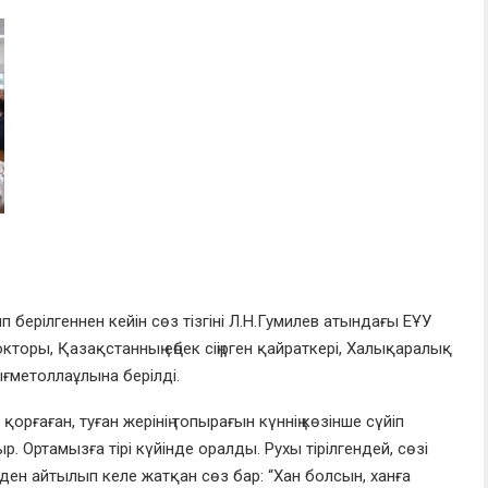
берілгеннен кейін сөз тізгіні Л.Н.
Гумилев атындағы ЕҰУ
окторы,
Қазақстанның еңбек сіңірген қайраткері, Халықаралық
ығметоллаұлына берілді.
 қорғаған, туған жерінің топырағы
н күннің көзінше сүйіп
ыр. Ортамызға тірі күйінде оралды. Рухы тірілгендей, сөзі
ен айтылып келе жатқан сөз бар: “Хан болсын, ханға