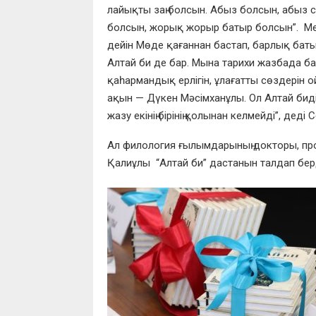
лайықты заң болсын. Абыз болсын, абыз 
болсын, жорық жорыр батыр болсын”. Мемле
дейін Мөде қағаннан бастап, барлық баты
Алтай би де ба
р. Мына тарихи жазбада бас
қаһармандық ерлігін, ұлағатты сөздерін ой
ақын — Дүкен Мәсімханұл
ы
. Ол Алтай бид
жазу екінің бірінің қолынан келмейді”, деді
Ал филология ғылымдарының докторы, пр
Қалиұлы “Алтай би” дастанын талдап берд