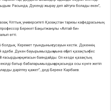
ныдым. Расында, Дүкенді жырау деп айтуға болады екен”,
азақ Ұлттық университеті Қазақстан тарихы кафедрасының
 профессор
Берекет Бақытжанұлы
«Алтай би»
лып өтті.
сі болдық. Керемет туындының тұсауын кестік. Дүкеннің
ай әдеби. Дүкен бауырымыздың мына еңбегі қа
зақтың бес
8 ғасырдың оқиғасын баяндайды. Ол кезде қазақтың
и секілді батыр бабаларымыздың арқасында осы күнге жетіп
баларды дәріптеу қаже
т”, деді Береке Кәрібаев.