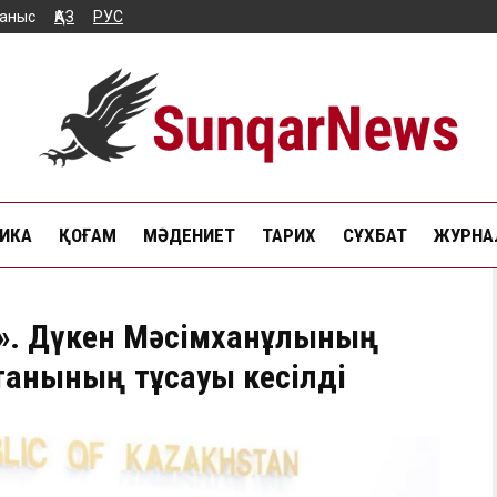
аныс
ҚАЗ
РУС
ИКА
ҚОҒАМ
МӘДЕНИЕТ
ТАРИХ
СҰХБАТ
ЖУРНАЛ
ді». Дүкен Мәсімханұлының
танының тұсауы кесілді