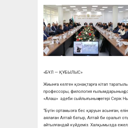
«БҰЛ — ҚҰБЫЛЫС»
Жиынға келген қонақтарға кітап таратылып 
профессоры,
филология ғылымдарының д
«
Алаш» ə
деби сыйлығының иегері Серік Н
“Бүгін ортамызға бес қаруын асынған, елін
аялаған Алтай батыр, Алтай би оралып
от
айтылғандай күйдеміз. Халқымызда ежелд