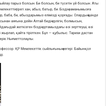
сыйлау па
рыз болсын. Би болсын, би түсетін үй болсын. Аты
кеттің тірегі хан, абыз, батыр, би. Біздің заманымызға
р, баба, би, абыздарымыз елімізді қорғады. Олардың ішінде
ынан аяғына дейін Алтай бидің ерлігін, болмысын,
дағыдай жеткізген біздің ортамыздағы өзі зерттеуші, өзі
і жырлап, қайта тірілткен. Бұл — құбылыс. Тарих
и дастан
 Серік Нығметтолаұлы.
офессор. ҚР Мемлекеттік сыйлығының
иегері Байынқол
і.