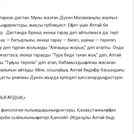
тарихи д
астан. Мұны жазған Дүкен Мәсімханұлы жалғыз
ың директо
ры, жақсы публицист. Еңбегі үшін
Алтай би
. Дастанда бірінші, екінші тарау деп айтылмаса да, төрт
тарау — батырлығы, екінші тарау — билігі, үшінші —
төрелігі,
ау деп тұрған жолымды “Алғашқы жорық” деп атапты. Онда
ипаттаса, екінші тарауды “Тура биде туған жо
қ” деп, Алтай
ды “Тұңғыш төрелік” деп атап, бабамыздың алғаш жасаған
аналығын айтады. Міне, осылайша, Алтай бидің бір басындағы
қа
тты ұнағаны Дүкен жырда ертедегі қиссалардың дәстүрін
 ШЫҒАРДЫҚ»
 филология ғылымдарының докторы,
Қазақста
нның еңбек
деби сыйлығының иегері Қансейіт Әбдезұлы Алтай биді