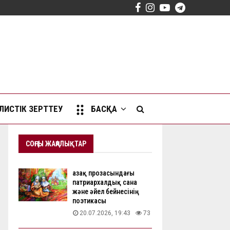
Facebook
Instagram
Youtube
Telegram
ИСТІК ЗЕРТТЕУ
БАСҚА
СОҢҒЫ ЖАҢАЛЫҚТАР
Қазақ прозасындағы
патриархалдық сана
және әйел бейнесінің
поэтикасы
20.07.2026, 19:43
73