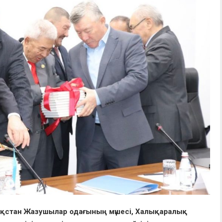
азақстан Жазушылар одағының мүшесі, Халықаралық