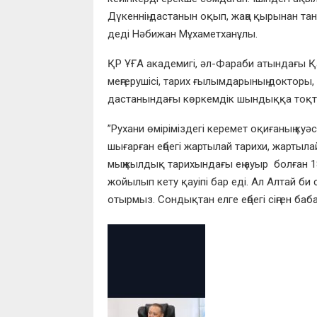
Дүкеннің дастанын оқ
ып, жаңа қырынан та
деді Нәбижан Мұхаметханұлы.
ҚР ҰҒА академигі, әл-Фараби атындағы Қ
меңгерушісі,
тарих ғылымдарының докторы,
дастанындағы көркемдік шындыққа тоқта
”Рухани
өміріміздегі керемет оқиғаның куә
шығарған еңбегі жартылай тарихи, жартыл
мыңжылдық тарихындағы ең
ауыр болған
1
жойылып кету қауіпі бар еді. Ал Алтай б
отырмыз. Сондықтан елге еңбегі сіңген ба