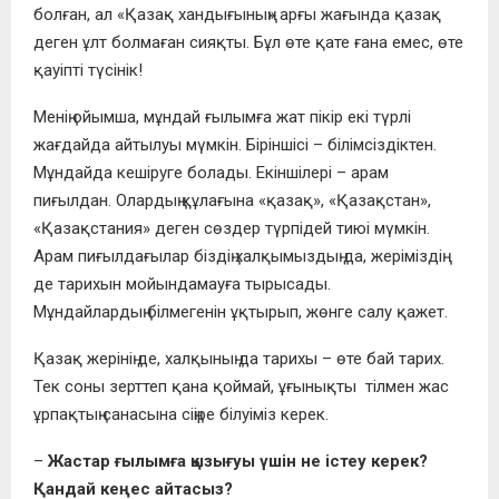
болған, ал «Қазақ хандығының» арғы жағында қазақ
деген ұлт болмаған сияқты. Бұл өте қате ғана емес, өте
қауіпті түсінік!
Менің ойымша, мұндай ғылымға жат пікір екі түрлі
жағдайда айтылуы мүмкін. Біріншісі – білімсіздіктен.
Мұндайда кешіруге болады. Екіншілері – арам
пиғылдан. Олардың құлағына «қазақ», «Қазақстан»,
«Қазақстания» деген сөздер түрпідей тиюі мүмкін.
Арам пиғылдағылар біздің халқымыздың да, жеріміздің
де тарихын мойындамауға тырысады.
Мұндайлардың білмегенін ұқтырып, жөнге салу қажет.
Қазақ жерінің де, халқының да тарихы – өте бай тарих.
Тек соны зерттеп қана қоймай, ұғынықты тілмен жас
ұрпақтың санасына сіңіре білуіміз керек.
–
Жастар ғылымға қызығуы үшін не істеу керек?
Қандай кеңес айтасыз?