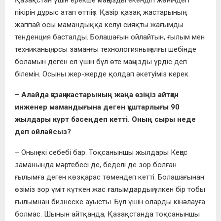
пікірін дұрыс атап өттіңіз. Қазір қазақ жастарының
жаппай осы мамандыққа келуі сияқты жағымды
тенденция басталды. Болашағын ойлайтын, ғылым мен
техниканың, осы заманғы технологияның алғы шебінде
боламын деген ел үшін бұл өте маңызды үрдіс деп
білемін. Осыны жер-жерде қолдап әкетуіміз керек.
–
Алайда қазақ жастарының жаңа өзіңіз айтқан
инженер мамандығына деген құштарлығы 90
жылдары күрт бәсеңдеп кетті. Оның сыры неде
деп ойлайсыз?
– Оның екі себебі бар. Тоқсаныншы жылдары Кеңес
заманында мәртебесі де, беделі де зор болған
ғылымға деген көзқарас төмендеп кетті. Болашағынан
өзіміз зор үміт күткен жас ғалымдардың үлкен бір тобы
ғылымнан бизнеске ауысты. Бұл үшін оларды кінәлауға
болмас. Шынын айтқанда, Қазақстанда тоқсаныншы