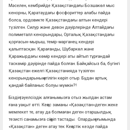
Мәселен, кембрийде Қазақстандағы Бозшакөл мыс
кенорны, Қаратаудағы фосфориттер алабы пайда
болса, ордовикте Қазақстандағы алтын кендері
түзілген. Силур және девон дәуірлерінде Алтайдағы
полиметалл кенорындары, Орталық Қазақстандағы
қорғасын-мырыш, темір-марганец кендері
қалыптасқан. Қарағанды, Шұбаркөл және
Қаражырдағы көмір кендері аты айтып тұрғандай
таскөмір дәуірінде пайда болған. Байқайсыз ба, бүгінгі
Қазақстан ежелгі Қазақстанияда түзілген
кенорындарының игілігін көріп отыр. Бұдан артық
қандай байланыс болуы мүмкін?!
Біздің тәуелсіздік алғанымызға отыз жылдан астам
ғана уақыт өтті. Кеңес заманы «Қазақстан»деген жеке
мемлекет те, атау да болмаған деген отаршылдық
тезисті санамызға сіңіріп тастады. Олардың ұғымында
«Қазақстан» деген атау тек Кеңестік кезде пайда