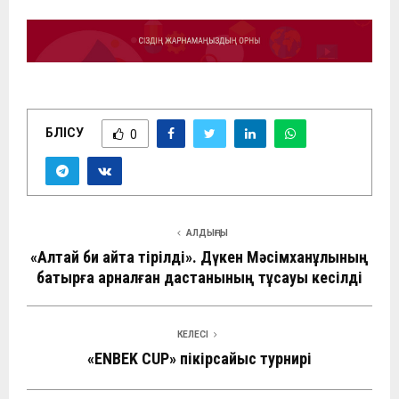
БӨЛІСУ
0
АЛДЫҢҒЫ
«Алтай би қайта тірілді». Дүкен Мәсімханұлының
батырға арналған дастанының тұсауы кесілді
КЕЛЕСІ
«ENBEK CUP» пікірсайыс турнирі