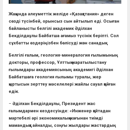
Жақында әлеуметтік желіде «Қазақстания» деген
сөзді түсінбей, орынсыз сын айтылып еді. Осыған
байланысты белгілі академик Әділхан
Бекділдаұлы Байбатша ағамыз түсінік беріпті. Сол
сұхбатты өздеріңізбен бөлісуді жөн санадық.
Белгілі ғалым, геология-минералогия ғылымының
докторы, профессор, Ұлттық жаратылыстану
ғылымдары академиясының академигі Әділхан
Байбатшаға геология ғылымы туралы, жер
қыртысын зерттеу мәселелері жайлы сауал қойған
едік.
–
Әділхан Бекділдаұлы, Президент жас
ғалымдармен кездесуінде: «Инженер қайтадан
мәртебелі әрі экономикалық жағынан тиімді
мамандыққа айналды, соңғы жылдары жастардың