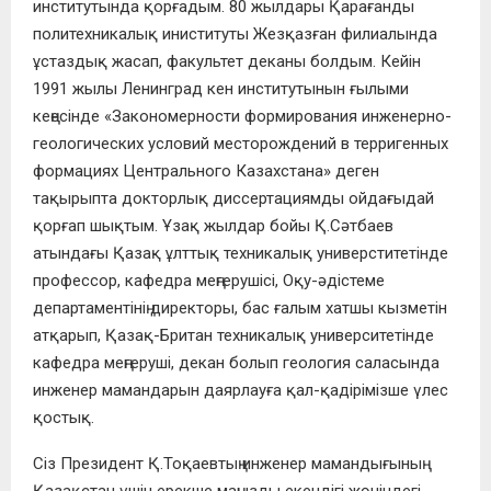
институтында қорғадым. 80 жылдары Қарағанды
политехникалық иниституты Жезқазған филиалында
ұстаздық жасап, факультет деканы болдым. Кейін
1991 жылы Ленинград кен институтынын ғылыми
кеңесінде «Закономерности формирования инженерно-
геологических условий месторождений в терригенных
формациях Центрального Казахстана» деген
тақырыпта докторлық диссертациямды ойдағыдай
қорғап шықтым. Ұзақ жылдар бойы Қ.Сәтбаев
атындағы Қазақ ұлттық техникалық универститетінде
профессор, кафедра меңгерушісі, Оқу-әдістеме
департаментінің директоры, бас ғалым хатшы кызметін
атқарып, Қазақ-Британ техникалық университетінде
кафедра меңгеруші, декан болып геология саласында
инженер мамандарын даярлауға қал-қадірімізше үлес
қостық.
Сіз Президент Қ.Тоқаевтың инженер мамандығының
Қазақстан үшін ерекше маңызды екендігі жөніндегі