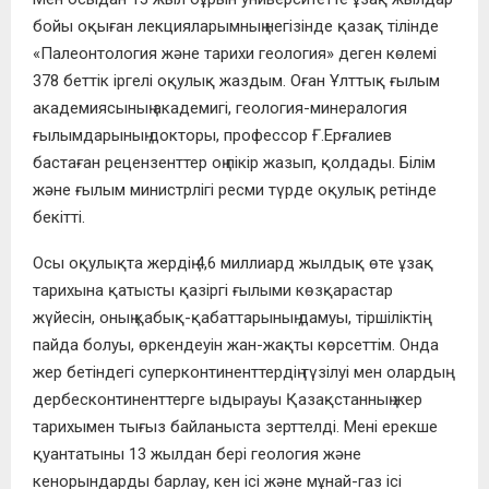
бойы оқыған лекцияларымның негізінде қазақ тілінде
«Палеонтология және тарихи геология» деген көлемі
378 беттік іргелі оқулық жаздым. Оған Ұлттық ғылым
академиясының академигі, геология-минералогия
ғылымдарының докторы, профессор Ғ.Ерғалиев
бастаған рецензенттер оң пікір жазып, қолдады. Білім
және ғылым министрлігі ресми түрде оқулық ретінде
бекітті.
Осы оқулықта жердің 4,6 миллиард жылдық өте ұзақ
тарихына қатысты қазіргі ғылыми көзқарастар
жүйесін, оның қабық-қабаттарының дамуы, тіршіліктің
пайда болуы, өркендеуін жан-жақты көрсеттім. Онда
жер бетіндегі суперконтиненттердің түзілуі мен олардың
дербесконтиненттерге ыдырауы Қазақстанның жер
тарихымен тығыз байланыста зерттелді. Мені ерекше
қуантатыны 13 жылдан бері геология және
кенорындарды барлау, кен ісі және мұнай-газ ісі