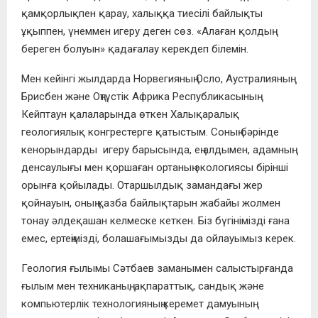
қамқорлықпен қарау, халыққа тиесілі байлықты
ұқыппен, үнеммен игеру деген сөз. «Алаған қолдың
береген болуын» қадағалау керекдеп білемін.
Мен кейінгі жылдарда Норвегияның Осло, Аустралияның
Брисбен және Оңтүстік Африка Республикасының
Кейптаун қалаларында өткен Халықаралық
геологиялық конгрестерге қатыстым. Соның бәрінде
кенорындарды игеру барысында, ең алдымен, адамның
денсаулығы мен қоршаған ортаның экологиясы бірінші
орынға қойылады. Отаршылдық замандағы жер
қойнауын, оның қазба байлықтарын жабайы жолмен
тонау әлдеқашан келмеске кеткен. Біз бүгінімізді ғана
емес, ертеңімізді, болашағымызды да ойлауымыз керек.
Геология ғылымы Сәтбаев заманымен салыстырғанда
ғылым мен техниканың, ақпараттық, сандық және
компьютерлік технологияның керемет дамуының