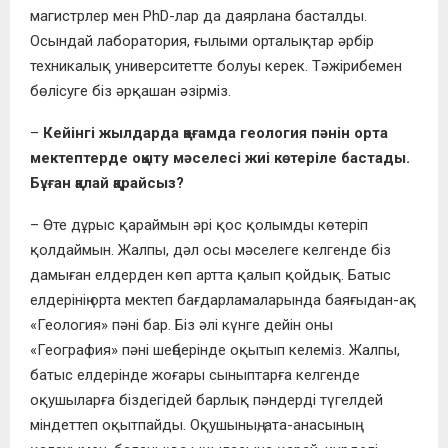
магистрлер мен РhD-лар да даярлана басталды.
Осындай лаборатория, ғылыми орталықтар әрбір
техникалық универcитетте болуы керек. Тәжірибемен
бөлісуге біз әрқашан әзірміз.
–
Кейінгі жылдарда қоғамда геология пәнін орта
мектептерде оқыту мәселесі жиі көтеріле бастады.
Бұған қалай қарайсыз?
– Өте дұрыс қараймын әрі қос қолымды көтеріп
қолдаймын. Жалпы, дәл осы мәселеге келгенде біз
дамыған елдерден көп артта қалып қойдық. Батыс
елдерінің орта мектеп бағдарламаларында баяғыдан-ақ
«Геология» пәні бар. Біз әлі күнге дейін оны
«География» пәні шеңберінде оқытып келеміз. Жалпы,
батыс елдерінде жоғары сыныптарға келгенде
оқушыларға біздегідей барлық пәндерді түгелдей
міндеттеп оқытпайды. Оқушының, ата-анасының