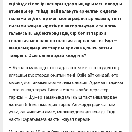
өңіріндегі аса ірі кенорындардың қоры мен оларды
ұтымды әрі тиімді пайдалануға арналған ондаған
ғылыми еңбектер мен монографиялар жазып, тіпті
ғылыми жаңалық ретінде авторлық куәлік те алған
ғалымсыз. Еңбектеріңіздің бір бөлігі тарихи
геология мен палеонтологияға арналыпты. Бұл –
жаңалыққа құмар жастарды ерекше қызықтыратын
тақырып. Осы салаға қалай келдіңіз?
– Бұл кен мамандығын таңдаған кез келген студенттің
алғашқы курстарда оқитын пәні. Өзіңіз айтқандай, өте
қызық әрі танымы мол ғылым саласы. Адамзат тарихы
– өте қысқа тарих. Бізге жеткен жазба деректер
тарихы – Шумер заманындағы қыш тақтайшалардан
жеткен 5-6 мың жылдық тарих. Ал жердің тарихы тым
ұзақ, ол миллион емес, миллиардпен өлшенеді. Енді
нақты сұрағыңызға нақты жауап берейін.
Мен осыдан 13 жыл бұрын университетте ұзақ жылдар