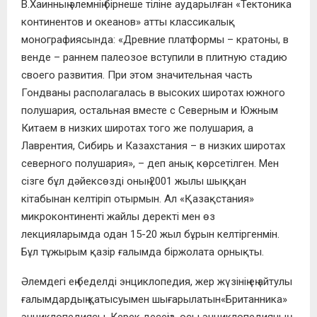
В.Хаинның әлемнің бірнеше тіліне аударылған «Тектоника
континентов и океанов» атты классикалық
монографиясында: «Древние платформы – кратоны, в
венде – раннем палеозое вступили в плитную стадию
своего развития. При этом значительная часть
Гондваны располагалась в высоких широтах южного
полушария, остальная вместе с Северным и Южным
Китаем в низких широтах того же полушария, а
Лаврентия, Сибирь и Казахстания – в низких широтах
северного полушария», – деп анық көрсетілген. Мен
сізге бұл дәйексөзді оның 2001 жылы шыққан
кітабынан келтіріп отырмын. Ал «Қазақстания»
микроконтиненті жайлы деректі мен өз
лекцияларымда одан 15-20 жыл бұрын келтіргенмін.
Бұл тұжырым қазір ғалымда біржолата орнықты.
Әлемдегі ең беделді энциклопедия, жер жүзінің ең айтулы
ғалымдардың қатысуымен шығарылатын«Британника»