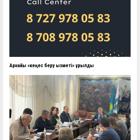
Арнайы «кеңес беру қызметі» құрылды