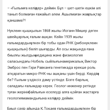
– «Ғылымға келіңдер» деймін. Бұл – шет-шегін ешкім әлі
танып болмаған ғажайып әлем. Ашылмаған жаңалықтар
қаншама?!
Нуклеин қышқылын 1868 жылы Иоганн Мишер деген
швейцарлық ғалым ашқан. Кейін 1939 жылы
ғалымдардың үлкен бір тобы одан РНК (рибонуклеин
қышқылын) бөліп шығарды. Ал осы жақында ғана
биылғы жылдың медицина және физиология
саласындағы Нобель сыйлығынамерикалық Виктор
Эмброс пен Гэри Равканға генетикада ерекше роль
атқаратын микро-РНК-ны ашқаны үшін берді. Көрдіңіз
бе? Ғылым үздіксіз даму үстінде. Бізге барлық
саладағы ғалымдар керек. Геолог-инженер ретінде
туған жерінің байлығын еселеуді алға қойған жастарға
геологиямамандығына келіңдер деймін.
Биыл сәуір айында Қ.Тоқаев ғалымдардың үлкен бір