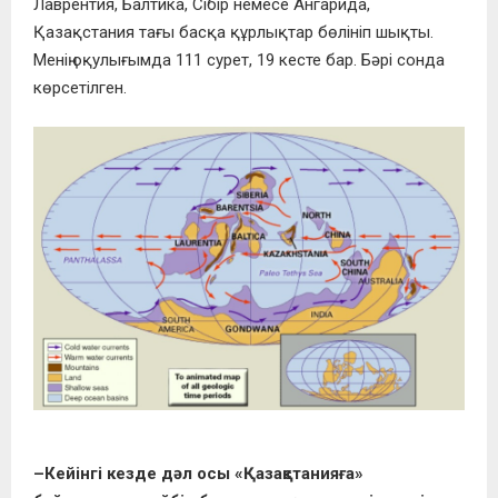
Лаврентия, Балтика, Сібір немесе Ангарида,
Қазақстания тағы басқа құрлықтар бөлініп шықты.
Менің оқулығымда 111 сурет, 19 кесте бар. Бәрі сонда
көрсетілген.
–Кейінгі кезде дәл осы «Қазақстанияға»