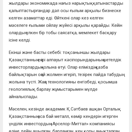
жылдары экономикада нағыз нарықтыққатынастарды
қалыптастырғандар дәл осы ғылым арқылы бизнеске
келген азаматтар еді. Өйткені олар кез келген
мәселеге ғылыми ойлау жүйесі арқылы қарайды. Кейін
олардың үлкен бір тобы саясатқа, мемлекет басқару
ісіне келді.
Екінші және басты себебі: тоқсаныншы жылдары
Қазақстанның ең ірі алпауыт кәсіпорындарының шетелдік
инвесторлардыңқолына өтуі. Олар еліміздің қазба
байлықтарын оңай жолмен игеріп, тезірек пайда табудың
жолына түсті. Жаңа технологияны енгізбеді, қосымша
геологиялық барлау жұмыстарымен мүлде
айналыспады.
Мәселен, кезінде академик Қ.Сәтбаев ашқан Орталық
Қазақстанның аса бай металл, көмір кендерін игерген
үнділік инвестордың «Арселор-Миттал» компаниясы
өзіне дейін ашылған, барланған, кен қоры анықталған,