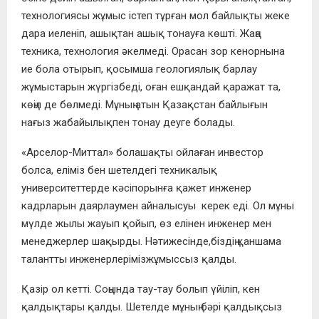
технологиясы жұмыс істеп тұрған мол байлықты жеке
дара иеленіп, ашықтан ашық тонауға көшті. Жаңа
техника, технология әкелмеді. Орасан зор кенорнына
ие бола отырып, қосымша геологиялық барлау
жұмыстарын жүргізбеді, оған ешқандай қаражат та,
көңіл де бөлмеді. Мұның атын Қазақстан байлығын
нағыз жабайылықпен тонау деуге болады.
«Арселор-Миттал» болашақты ойлаған инвестор
болса, еліміз бен шетелдегі техникалық
университеттерде кәсіпорынға қажет инженер
кадрларын даярлаумен айналысуы керек еді. Ол мұны
мүлде жылы жауып қойып, өз елінен инженер мен
менеджерлер шақырды. Нәтижесінде,біздің қаншама
талантты инженерлерімізжұмыссыз қалды.
Қазір ол кетті. Соңында тау-тау болып үйіліп, кен
қалдықтары қалды. Шетелде мұның бәрі қалдықсыз