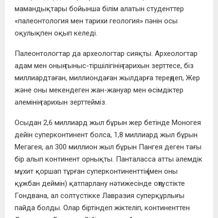
мамандықтары бойынша білім алатын студенттер
«палеонтология мен тарихи геология» пәнін осы
оқулықпен оқып келеді.
Палеонтологтар да археологтар сияқты. Археологтар
адам мен оның тыныс-тіршілігінің тарихын зерттесе, біз
миллиардтаған, миллиондаған жылдарға тереңдеп, Жер
және оны мекендеген жан-жануар мен өсімдіктер
әлемінің тарихын зерттейміз.
Осыдан 2,6 миллиард жыл бұрын жер бетінде Моногея
дейін суперконтинент болса, 1,8 миллиард жыл бұрын
Мегагея, ал 300 миллион жыл бұрын Пангея деген тағы
бір алып континент орнықты. Панталасса атты әлемдік
мұхит қоршап тұрған суперконтиненттің (мен оны
құжбан деймін) қатпарлану нәтижесінде оңтүстікте
Гондвана, ал солтүстікке Лавразия суперқұрлығы
пайда болды. Олар біртіндеп жіктеліп, континенттен