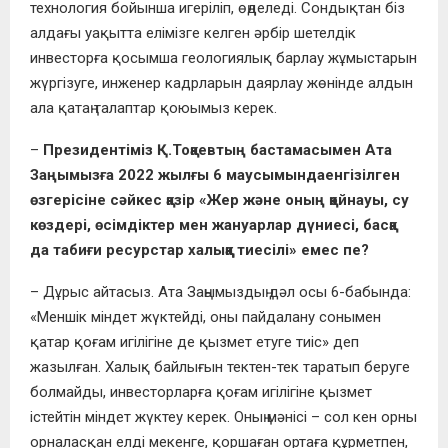
технология бойынша игеріліп, өңделеді. Сондықтан біз
алдағы уақытта елімізге келген әрбір шетелдік
инвесторға қосымша геологиялық барлау жұмыстарын
жүргізуге, инженер кадрларын даярлау жөнінде алдын
ала қатаң талаптар қоюымыз керек.
–
Президентіміз Қ.Тоқаевтың бастамасымен Ата
Заңымызға 2022 жылғы 6 маусымындаенгізілген
өзгерісіне сәйкес қазір «Жер және оның қойнауы, су
көздері, өсімдіктер мен жануарлар дүниесі, басқа
да табиғи ресурстар халыққа тиесілі» емес пе?
– Дұрыс айтасыз. Ата Заңымыздың дәл осы 6-бабында:
«Меншік міндет жүктейді, оны пайдалану сонымен
қатар қоғам игілігіне де қызмет етуге тиіс» деп
жазылған. Халық байлығын тектен-тек таратып беруге
болмайды, инвесторларға қоғам игілігіне қызмет
істейтін міндет жүктеу керек. Оның мәнісі – сол кен орны
орналасқан елді мекенге, қоршаған ортаға құрметпен,