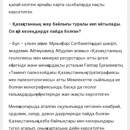
қалай келгені арнайы карта-сызбаларда нақты
көрсетілген.
–
Қазақстанның жер байлығы туралы көп айтылады.
Ол қай кезеңдерде пайда болған?
– Бұл – үлкен әңгіме. Мұның бәрі Сәтбаевтің адал шәкірті,
академик Айтмұхамед Абдулин ағамыз «Қазақстанның
геологиясы мен минерал ресурстары» атты іргелі
еңбегінде және меніңардақты ұстазым Ғаппар Ерғалиевтің
«Төменгі палеозойдағы Қазақстанның стратиграфиясы
мен палеонтологиясы» атты Мемлекеттік сыйлыққа ие
болған монографиясында, басқа да геолог
ғалымдардың еңбектерінде жан-жақты көрсетілген.
Менің жоғарыда аталған оқулығымда негізінен кембрий,
ордовик, силур, девон дәуірлерінде пайда болған
Қазақстанның қазба байлықтары мен кенорындары
түгел аталып, оның картасына дейін көрсетілген.