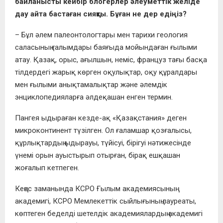
байланысты кейбір блогерлер әлеуметтік желіде
дау айта бастаған сияқты. Бұған не дер едіңіз?
– Бұл әлем палеонтологтары мен тарихи геология
саласының ғалымдары баяғыда мойындаған ғылыми
атау. Қазақ, орыс, ағылшын, неміс, француз тағы басқа
тілдердегі жарық көрген оқулықтар, оқу құралдары
мен ғылыми анықтамалықтар және әлемдік
энциклопедияларға әлдеқашан енген термин.
Пангея ыдыраған кезде-ақ «Қазақстания» деген
микроконтинент түзілген. Ол ғаламшар қозғалысы,
құрлықтардың ыдырауы, түйісуі, бірігуі нәтижесінде
үнемі орын ауыстырып отырған, бірақ ешқашан
жоғалып кетпеген.
Кеңес заманында КСРО Ғылым академиясының
академигі, КСРО Мемлекеттік сыйлығының лауреаты,
көптеген беделді шетелдік академиялардың академигі