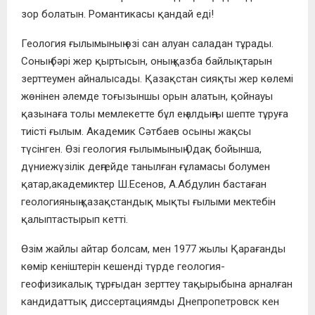
зор болатын. Романтикасы қандай еді!
Геология ғылымының өзі сан алуан саладан тұрады.
Соның бәрі жер қыртысын, оның қазба байлықтарын
зерттеумен айналысады. Қазақстан сияқты жер көлемі
жөнінен әлемде тоғызыншы орын алатын, қойнауы
қазынаға толы мемлекетте бұл ең алдыңғы шепте тұруға
тиісті ғылым. Академик Сәтбаев осыны жақсы
түсінген. Өзі геология ғылымының Одақ бойынша,
дүниежүзілік деңгейде танылған ғұламасы болумен
қатар,академиктер Ш.Есенов, А.Абдулин бастаған
геологияның қазақстандық мықты ғылыми мектебін
қалыптастырып кетті.
Өзім жайлы айтар болсам, мен 1977 жылы Қарағанды
көмір кеніштерін кешенді түрде геология-
геофизикалық тұрғыдан зерттеу тақырыбына арналған
кандидаттық диссертациямды Днепропетровск кен