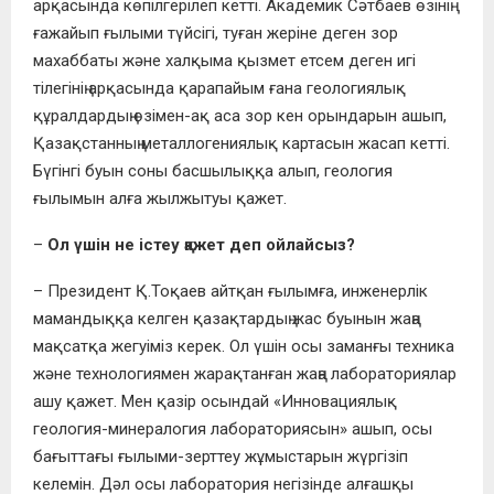
арқасында көпілгерілеп кетті. Академик Сәтбаев өзінің
ғажайып ғылыми түйсігі, туған жеріне деген зор
махаббаты және халқыма қызмет етсем деген игі
тілегінің арқасында қарапайым ғана геологиялық
құралдардың өзімен-ақ аса зор кен орындарын ашып,
Қазақстанның металлогениялық картасын жасап кетті.
Бүгінгі буын соны басшылыққа алып, геология
ғылымын алға жылжытуы қажет.
–
Ол үшін не істеу қажет деп ойлайсыз?
– Президент Қ.Тоқаев айтқан ғылымға, инженерлік
мамандыққа келген қазақтардың жас буынын жаңа
мақсатқа жегуіміз керек. Ол үшін осы заманғы техника
және технологиямен жарақтанған жаңа лабораториялар
ашу қажет. Мен қазір осындай «Инновациялық
геология-минералогия лабораториясын» ашып, осы
бағыттағы ғылыми-зерттеу жұмыстарын жүргізіп
келемін. Дәл осы лаборатория негізінде алғашқы