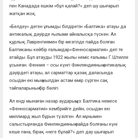
пен Канадада ешкім «бұл қалай?» деп шу шығарып
жатқан жоқ.
«Белдеу» деген ұғымды білдіретін «Балтика» атауы да
антикалық дәуірде ғылыми айналысқа түскен. Ал
құрлық Лаврентиямен бір мезгілде пайда болған.
Балтиканы кейбір ғалымдар«Фенносарматия» деп те
атайды. Бұл атауды 1922 жылы неміс ғалымы Г.Штилле
ұсынған. Фенния – осы күнгі Финляндияның антикалық
дәуірдегі атауы, ал сарматтар қазақ даласында
осыдан екі мың жылдан астам өмір сүрген сақ
тайпаларының бір бөлігі.
Ал енді мынаған назар аударыңыз: Балтика немесе
«Фенносарматия» кембрийге дейін, осыдан екі
миллиард жыл бұрын түзілген. Ал мұнымен
салыстырғанда Финляндияның пайда болғаны күні
кеше ғана, бірақ «неге бұлай?» деп дау шығарып