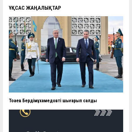
ҰҚСАС ЖАҢАЛЫҚТАР
Тоқаев Бердімұхамедовті шығарып салды