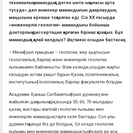
техникалық мамандыққа деген ынта-ықыласы арта
түсуде» деп инженер мамандығын даярлаудың
маңызына ерекше тоқталған еді. Сіз ХХ ғасырда
«инженерлік геология» мамандығы бойынша
докторлық диссертация қорғаған бірінші қазақсыз. Бұл
мамандыққа қалай келдіңіз? Әңгімені осыдан бастасақ.
– Менің бүкіл ғұмырым – геология, жер қыртысын
геологиялық барлау және инженерлік геология
ғылымымен байланысты. Өзім кезінде,осыдан жарты
ғасырдан астам уақыт бұрын Қазақ политехникалық
институтының Геологиялық барлау факультетін бітірдім.
Академик Қаныш Сәтбаевтың бүкіл дүниежүзіне
жайылған даңқының арқасында 50, 60, 70-жылдары
қазақ жастары жаппай геология ғылымы мен
инженерлік мамандықтарға келе бастады. Сол ұлы
дүрмектің ішінде біз де болдық. Ол кезде геология
ғылымы мен инженерлік мамандықтың беделі де аса