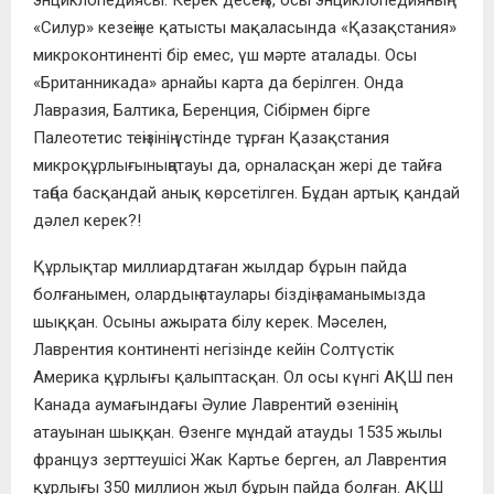
энциклопедиясы. Керек десеңіз, осы энциклопедияның
«Силур» кезеңіне қатысты мақаласында «Қазақстания»
микроконтиненті бір емес, үш мәрте аталады. Осы
«Британникада» арнайы карта да берілген. Онда
Лавразия, Балтика, Беренция, Сібірмен бірге
Палеотетис теңізінің үстінде тұрған Қазақстания
микроқұрлығыныңатауы да, орналасқан жері де тайға
таңба басқандай анық көрсетілген. Бұдан артық қандай
дәлел керек?!
Құрлықтар миллиардтаған жылдар бұрын пайда
болғанымен, олардың атаулары біздің заманымызда
шыққан. Осыны ажырата білу керек. Мәселен,
Лаврентия континенті негізінде кейін Солтүстік
Америка құрлығы қалыптасқан. Ол осы күнгі АҚШ пен
Канада аумағындағы Әулие Лаврентий өзенінің
атауынан шыққан. Өзенге мұндай атауды 1535 жылы
француз зерттеушісі Жак Картье берген, ал Лаврентия
құрлығы 350 миллион жыл бұрын пайда болған. АҚШ