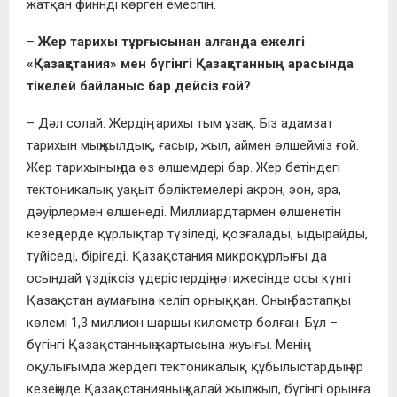
жатқан финнді көрген емеспін.
–
Жер тарихы тұрғысынан алғанда ежелгі
«Қазақстания» мен бүгінгі Қазақстанның арасында
тікелей байланыс бар дейсіз ғой?
– Дәл солай. Жердің тарихы тым ұзақ. Біз адамзат
тарихын мыңжылдық, ғасыр, жыл, аймен өлшейміз ғой.
Жер тарихының да өз өлшемдері бар. Жер бетіндегі
тектоникалық уақыт бөліктемелері акрон, эон, эра,
дәуірлермен өлшенеді. Миллиардтармен өлшенетін
кезеңдерде құрлықтар түзіледі, қозғалады, ыдырайды,
түйіседі, бірігеді. Қазақстания микроқұрлығы да
осындай үздіксіз үдерістердің нәтижесінде осы күнгі
Қазақстан аумағына келіп орныққан. Оның бастапқы
көлемі 1,3 миллион шаршы километр болған. Бұл –
бүгінгі Қазақстанның жартысына жуығы. Менің
оқулығымда жердегі тектоникалық құбылыстардың әр
кезеңінде Қазақстанияның қалай жылжып, бүгінгі орынға