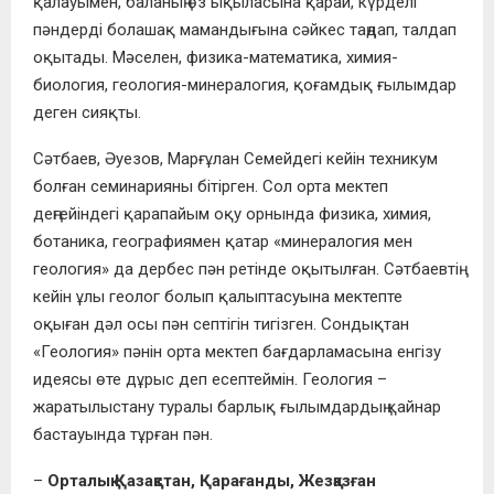
қалауымен, баланың өз ықыласына қарай, күрделі
пәндерді болашақ мамандығына сәйкес таңдап, талдап
оқытады. Мәселен, физика-математика, химия-
биология, геология-минералогия, қоғамдық ғылымдар
деген сияқты.
Сәтбаев, Әуезов, Марғұлан Семейдегі кейін техникум
болған семинарияны бітірген. Сол орта мектеп
деңгейіндегі қарапайым оқу орнында физика, химия,
ботаника, географиямен қатар «минералогия мен
геология» да дербес пән ретінде оқытылған. Сәтбаевтің
кейін ұлы геолог болып қалыптасуына мектепте
оқыған дәл осы пән септігін тигізген. Сондықтан
«Геология» пәнін орта мектеп бағдарламасына енгізу
идеясы өте дұрыс деп есептеймін. Геология –
жаратылыстану туралы барлық ғылымдардың қайнар
бастауында тұрған пән.
–
Орталық Қазақстан, Қарағанды, Жезқазған