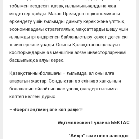
тобымен кездесіп, қазақ ғылымының алдына жаңа
міндеттер қойды. Маған Президенттің экономиканы
өркендету үшін ғылымды дамыту керек және ұлттық
экономикадағы стратегиялық мақсаттарды шешу үшін
ғылымды ірі өндіріспен байланыстыру қажет деген екі
тезисі ерекше ұнады. Осыны Қазақстанның алпауыт
кәсіпорындарын өз меншігіне алған инвесторларүнемі
басшылыққа алуы керек.
Қазақстанның болашағы – ғылымда, ал оны алға
апаратын жастар. Сондықтан өз елінің, өз халқының
болашағын ойлайтын жас ұрпақ өкілдері ғылымға
көптеп келгені дұрыс.
–
Әсерлі әңгімеңізге көп рақмет!
Әңгімелескен Гүлзина БЕКТАС
”
Айқын” газетінен алынды