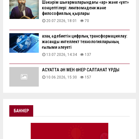
Шәкәрім шығармаларындағы «ар» және «ұят»
концептілері: лингвомәдени және
философиялық қырлары
20.07.2026, 18:01
70
Қазақ әдебиетін цифрлық трансформациялау:
жасанды интеллект технологияларының
ғылыми әлеуеті
13.07.2026, 14:34
137
АҚСУАТТА ӘН МЕН ӨНЕР САЛТАНАТ ҚҰРДЫ
10.06.2026, 15:30
157
БАННЕР