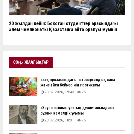
20 жылдан кейін: Бокстан студенттер арасындағы
әлем чемпионаты Қазақстанға қайта оралуы мүмкін
СОҢҒЫ ЖАҢАЛЫҚТАР
Қазақ прозасындағы патриархалдық сана
және әйел бейнесінің поэтикасы
20.07.2026, 19:43
75
«Хауас сәлим»: ұлттық дүниетанымдағы
рухани кемелдік ұғымы
20.07.2026, 18:31
76