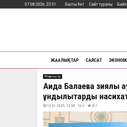
07.08.2026, 23:51
Басты бет
Сайт туралы
Байл
ЖАҢАЛЫҚТАР
САЯСАТ
ЭКОНОМ
Жаңалықтар
Аида Балаева зиялы қ
құндылықтарды насиха
16.01.2025, 15:58
0
411