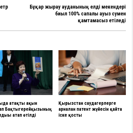
метр
Бұқар жырау ауданының елді мекендері
биыл 100% сапалы ауыз сумен
қамтамасыз етіледі
ыда атақты ақын
Қырғызстан саудагерлерге
ап Бақтыгерейқызының
арналған патент жүйесін қайта
дығы атап өтілді
іске қосты