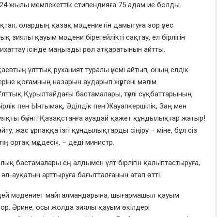
24 жылы мемлекеттік стипендияға 75 адам ие болды.
қтап, олардың қазақ мәдениетін дамытуға зор үлес
 зиялы қауым мәдени бірегейлікті сақтау, ел бірлігін
хаттау ісінде маңызды рөл атқаратынын айтты.
втың ұлттық руханият туралы үнемі айтып, оның елдік
еріне қоғамның назарын аударып жүргені мәлім.
лттық Құрылтайдағы бастамалары, түрлі сұқбаттарының
ірлік пен Ынтымақ, Әділдік пен Жауапкершілік, Заң мен
қты бүгінгі Қазақстанға ауадай қажет құндылықтар жатыр!
ту, жас ұрпаққа ізгі құндылықтарды сіңіру – міне, бұл сіз
ің ортақ мүддесі», – деді министр.
ық бастамалары ең алдымен ұлт бірлігін қалыптастыруға,
әл-ауқатын арттыруға бағытталғанын атап өтті.
іздей мәдениет майталмандарына, шығармашыл қауым
зор. Әрине, осы жолда зиялы қауым өкілдері