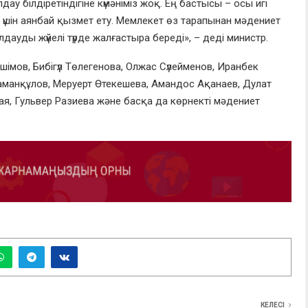
ау білдіретіндігіне күмәніміз жоқ. Ең бастысы – осы игі
үшін аянбай қызмет ету. Мемлекет өз тарапынан мәдениет
ды жүйелі түрде жалғастыра береді», – деді министр.
імов, Бибігүл Төлегенова, Олжас Сүлейменов, Иранбек
Жаманқұлов, Меруерт Өтекешева, Амандос Ақанаев, Дулат
ая, Гульвер Разиева және басқа да көрнекті мәдениет
КЕЛЕСІ