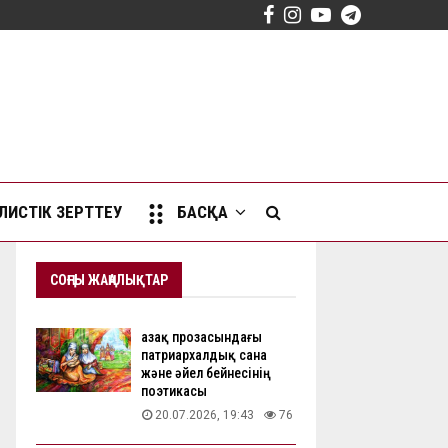
Facebook
Instagram
Youtube
Telegram
ИСТІК ЗЕРТТЕУ
БАСҚА
СОҢҒЫ ЖАҢАЛЫҚТАР
Қазақ прозасындағы
патриархалдық сана
және әйел бейнесінің
поэтикасы
20.07.2026, 19:43
76