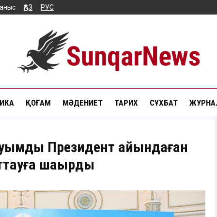
аныс
ҚАЗ
РУС
ИКА
ҚОҒАМ
МӘДЕНИЕТ
ТАРИХ
СҰХБАТ
ЖУРНАЛ
ауымды Президент айқындаған
ттауға шақырды