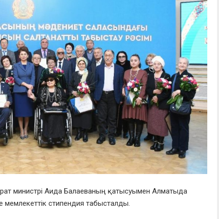
қпарат министрі Аида Балаеваның қатысуымен Алматыда
не мемлекеттік стипендия табысталды.