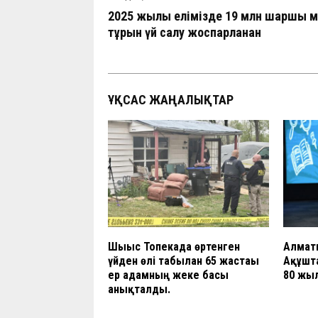
2025 жылы елімізде 19 млн шаршы 
тұрғын үй салу жоспарланған
ҰҚСАС ЖАҢАЛЫҚТАР
Шығыс Топекада өртенген
Алмат
үйден өлі табылған 65 жастағы
Ақұшт
ер адамның жеке басы
80 жыл
анықталды.