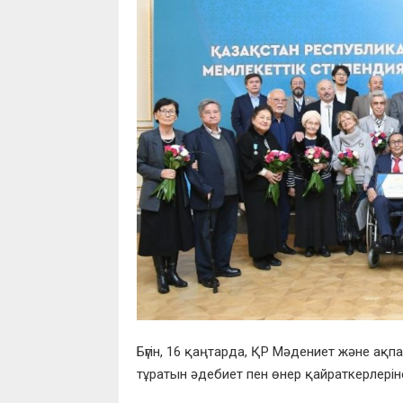
Бүгін, 16 қаңтарда, ҚР Мәдениет және а
тұратын әдебиет пен өнер қайраткерлері