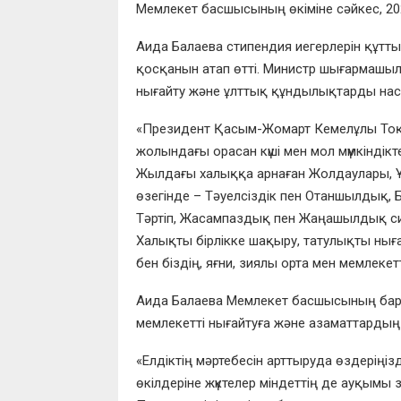
Мемлекет басшысының өкіміне сәйкес, 20
Аида Балаева стипендия иегерлерін құтты
қосқанын атап өтті. Министр шығармашылық
нығайту және ұлттық құндылықтарды наси
«Президент Қасым-Жомарт Кемелұлы Тоқае
жолындағы орасан күші мен мол мүмкіндікт
Жылдағы халыққа арнаған Жолдаулары, Ұ
өзегінде – Тәуелсіздік пен Отаншылдық, Б
Тәртіп, Жасампаздық пен Жаңашылдық сия
Халықты бірлікке шақыру, татулықты нығай
бен біздің, яғни, зиялы орта мен мемлекетт
Аида Балаева Мемлекет басшысының барл
мемлекетті нығайтуға және азаматтардың 
«Елдіктің мәртебесін арттыруда өздерің
өкілдеріне жүктелер міндеттің де ауқымы 