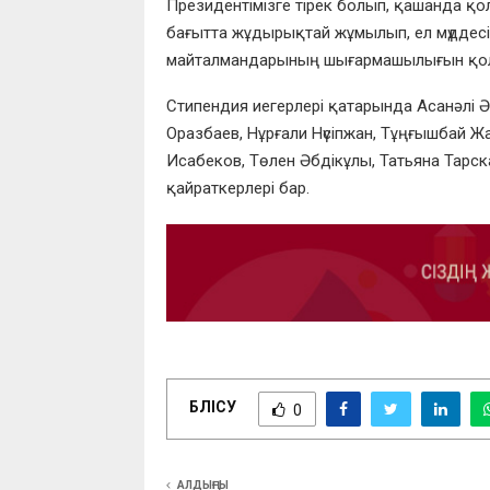
Президентімізге тірек болып, қашанда қолд
бағытта жұдырықтай жұмылып, ел мүддесі 
майталмандарының шығармашылығын қолдау
Стипендия иегерлері қатарында Асанәлі Әш
Оразбаев, Нұрғали Нүсіпжан, Тұңғышбай 
Исабеков, Төлен Әбдікұлы, Татьяна Тарск
қайраткерлері бар.
БӨЛІСУ
0
АЛДЫҢҒЫ