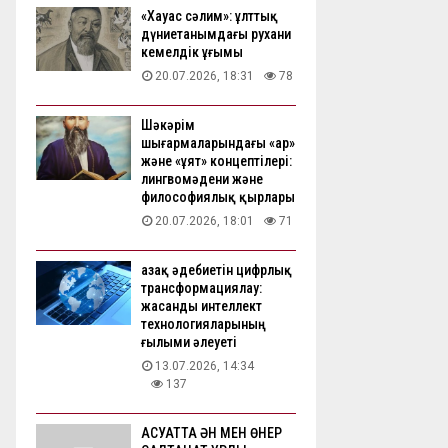
«Хауас сәлим»: ұлттық
дүниетанымдағы рухани
кемелдік ұғымы
20.07.2026, 18:31
78
Шәкәрім
шығармаларындағы «ар»
және «ұят» концептілері:
лингвомәдени және
философиялық қырлары
20.07.2026, 18:01
71
Қазақ әдебиетін цифрлық
трансформациялау:
жасанды интеллект
технологияларының
ғылыми әлеуеті
13.07.2026, 14:34
137
АҚСУАТТА ӘН МЕН ӨНЕР