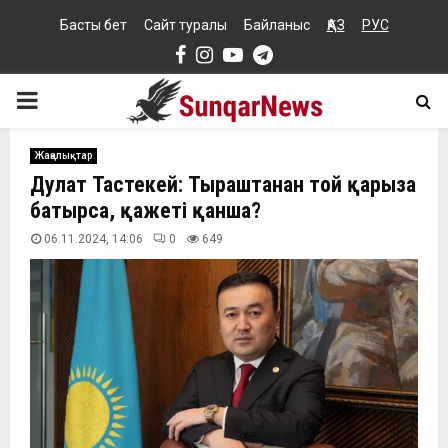
Басты бет
Сайт туралы
Байланыс
ҚАЗ
РУС
Facebook
Instagram
Youtube
Telegram
PRIMARY
MENU
Жаңалықтар
Дулат Тастекей: Тыраштанған той қарызға
батырса, қажеті қанша?
06.11.2024, 14:06
0
649