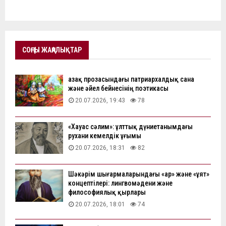
СОҢҒЫ ЖАҢАЛЫҚТАР
Қазақ прозасындағы патриархалдық сана
және әйел бейнесінің поэтикасы
20.07.2026, 19:43
78
«Хауас сәлим»: ұлттық дүниетанымдағы
рухани кемелдік ұғымы
20.07.2026, 18:31
82
Шәкәрім шығармаларындағы «ар» және «ұят»
концептілері: лингвомәдени және
философиялық қырлары
20.07.2026, 18:01
74