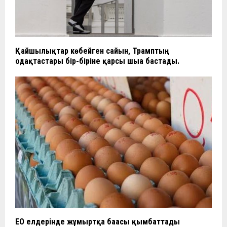
Қайшылықтар көбейген сайын, Трамптың
одақтастары бір-біріне қарсы шыға бастады.
ЕО елдерінде жұмыртқа бағасы қымбаттады