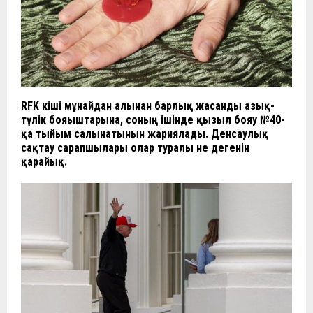
RFK кіші мұнайдан алынған барлық жасанды азық-
түлік бояғыштарына, соның ішінде қызыл бояу №40-
қа тыйым салынатынын жариялады. Денсаулық
сақтау сарапшылары олар туралы не дегенін
қарайық.