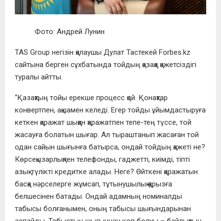
Фото: Андрей Лунин
TAS Group негізін қалаушы Дулат Тастекей Forbes.kz
сайтына берген сұхбатында тойдың қазаққа қажетсіздігі
туралы айтты.
“Қазақтың тойы ерекше процесс қой. Қонақтар
конвертпен, ақшамен келеді. Егер тойды ұйымдастыруға
кеткен қаражат шыққан қаражатпен тепе-тең түссе, той
жасауға болатын шығар. Ал тыраштанып жасаған той
одан сайын шығынға батырса, ондай тойдың қажеті не?
Көрсеқызарлықпен телефонды, гаджетті, киімді, тіпті
азық-түлікті кредитке алады. Неге? Өйткені қаражатын
басқа нәрселерге жұмсап, тұтынушылық қарызға
белшесінен батады. Ондай адамның номиналды
табысы болғанымен, оның табысы шығындарынан
аспайды. Табыстың шығыннан көп болуы – байлықтың,