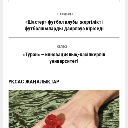
АЛДЫҢҒЫ
«Шахтер» футбол клубы жергілікті
футболшыларды даярлауға кіріседі
КЕЛЕСІ
«Тұран» – инновациялық-кәсіпкерлік
университет!
ҰҚСАС ЖАҢАЛЫҚТАР