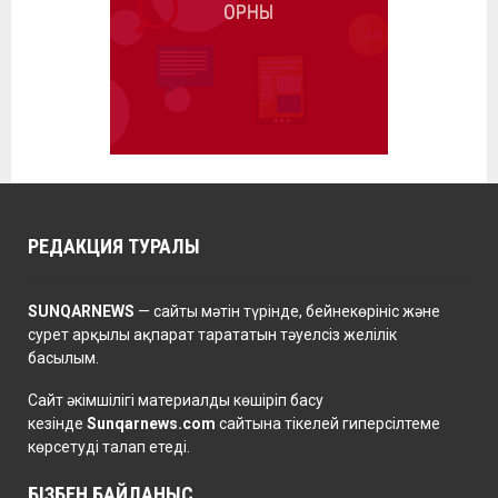
РЕДАКЦИЯ ТУРАЛЫ
SUNQARNEWS
— сайты мәтін түрінде, бейнекөрініс және
сурет арқылы ақпарат тарататын тәуелсіз желілік
басылым.
Сайт әкімшілігі материалды көшіріп басу
кезінде
Sunqarnews.com
сайтына тікелей гиперсілтеме
көрсетуді талап етеді.
БІЗБЕН БАЙЛАНЫС