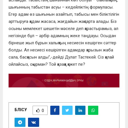
шығынның табыстан асуы – кедейліктің формуласы.
Егер адам өз шығынын азайтып, табысы мен біліктілігін
арттыруға қадам жасаса, жағдайын жақсарта алады. Біз
осыны мемлекет шешетін мәселе деп қарастырамыз, ал
негізінде бұл – әрбір адамның жеке таңдауы. Осыдан
бірнеше жыл бұрын халықтың несиесін кешірген сәттер
болды. Ал несиесі кешірілген адамдар қарызын жаба
сала, басқасын алды”,-дейді Дулат Тастекей. Сіз қалай
ойлайсыз, оқырман? Той қазаққа қажет пе?
БӨЛІСУ
0