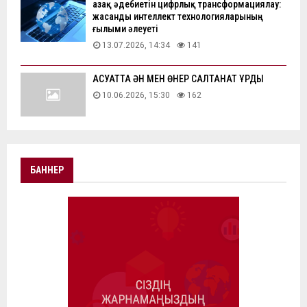
Қазақ әдебиетін цифрлық трансформациялау:
жасанды интеллект технологияларының
ғылыми әлеуеті
13.07.2026, 14:34
141
АҚСУАТТА ӘН МЕН ӨНЕР САЛТАНАТ ҚҰРДЫ
10.06.2026, 15:30
162
БАННЕР