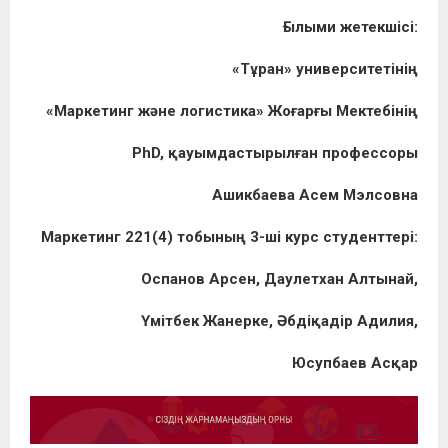
Ғылыми жетекшісі:
«
Тұран
»
университетінің
«Маркетинг
және логистика
»
Жоғарғы
Мектебінің
PhD, қауымдастырылған профессоры
Ашикбаева Асем Мэлсовна
Маркетинг 221(4)
тобының
3-ші курс
студенттері
:
Оспанов Арсен, Даулетхан Алтынай,
Үмітбек Жанерке, Әбдіқадір Адилия,
Юсупбаев Асқар