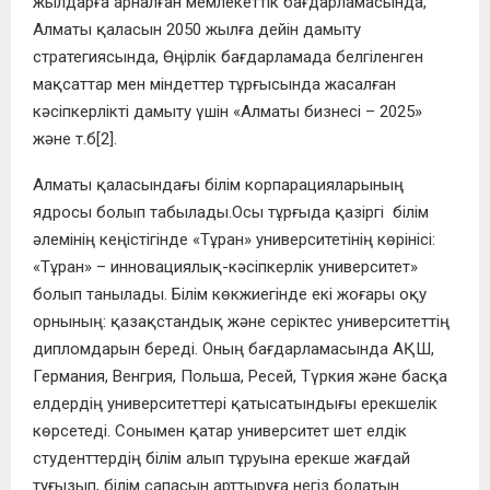
жылдарға арналған мемлекеттік бағдарламасында,
Алматы қаласын 2050 жылға дейін дамыту
стратегиясында, Өңірлік бағдарламада белгіленген
мақсаттар мен міндеттер тұрғысында жасалған
кәсіпкерлікті дамыту үшін «Алматы бизнесі – 2025»
және т.б
[2]
.
Алматы қаласы
ндағы білім корпарациялары
ның
ядросы болып табылады.Осы тұрғыда қ
азіргі білім
әлемінің кеңістігінде
«Тұран» университетінің көрінісі:
«Тұран» – иннова
циялық-кәсіпкерлік университет»
болып танылады.
Білім көкжиегінде екі жоғары оқу
орнының: қазақстандық және серіктес университеттің
дипломдарын береді. Оның бағдарламасында АҚШ,
Германия, Венгрия, Польша, Ресей, Түркия және басқа
елдердің университеттері қатысатындығы ерекшелік
көрсетеді. Сонымен
қатар
университет
шет елдік
студенттердің білім алып тұруына ерекше жағдай
туғызып, білім сапасын
арттыруға негіз болатын