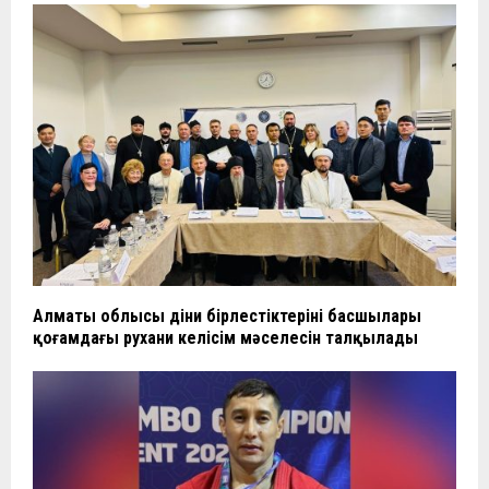
Алматы облысы діни бірлестіктерінің басшылары
қоғамдағы рухани келісім мәселесін талқылады