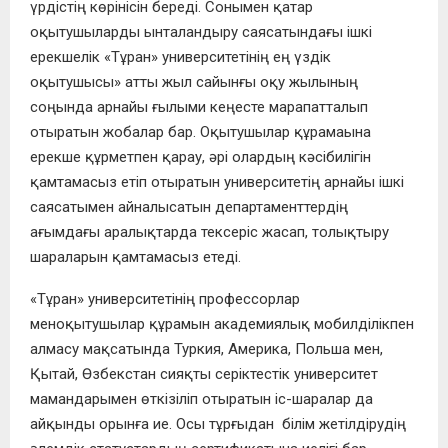
үрдістің көрінісін береді. Сонымен қатар
оқытушыларды ынталандыру саясатындағы ішкі
ерекшелік «Тұран» университетінің ең үздік
оқытушысы» атты жыл сайынғы оқу жылының
соңында арнайы ғылыми кеңесте марапатталып
отыратын
жоба
лар бар. Оқытушылар құрамаына
ерекше құрметпен қарау, әрі олардың кәсібилігін
қамтамасыз етіп отыратын университетің арнайы ішкі
саясатымен айналысатын департаменттердің
ағымдағы аралықтарда тексеріс жасап, толықт
ыру
шараларын қамтамасыз етеді.
«Тұран» университетінің
профессорлар
мен
оқытушылар
құрамын академиялық мобилділікпен
алмасу мақсатында Туркия, Америка, Польша мен,
Қытай, Өзбекстан сияқты серіктестік университет
мамандарымен өткізіліп отыратын іс-шаралар да
айқынды орынға ие. Осы тұ
р
ғыдан білім жетілдірудің