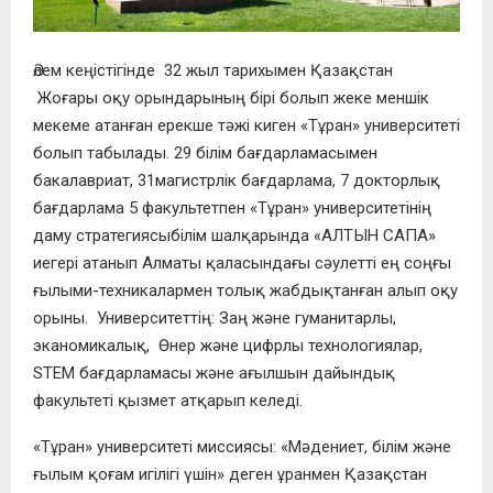
Әлем кеңістігінде 32 жыл тарихымен Қазақстан
Жоғары оқу орындарының бірі болып жеке меншік
мекеме атанған ерекше тәжі киген «Тұран» университеті
болып табылады. 29 білім
бағдарламасымен
бакалавриат, 31
магистрлік бағдарлама, 7 докторлық
бағдарлама 5 факультетпен «
Тұран
»
университетінің
даму стратегиясы
білім шалқарында «АЛТЫН САПА»
иегері атанып Алматы қаласындағы сәулетті ең соңғы
ғылыми-техникалармен толық жабдықтанған алып оқу
орыны. Университеттің: Заң және гуманитарлы,
эканомикалық, Өнер және цифрлы технологиялар,
STEM бағдарламасы және ағылшын дайындық
факультеті
қызмет атқарып келеді.
«Тұран» университеті миссиясы: «Мәдениет, білім және
ғылым қоғам игілігі үшін» деген ұранмен Қазақстан