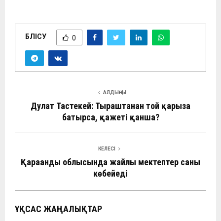
БӨЛІСУ
0
АЛДЫҢҒЫ
Дулат Тастекей: Тыраштанған той қарызға
батырса, қажеті қанша?
КЕЛЕСІ
Қарағанды облысында жайлы мектептер саны
көбейеді
ҰҚСАС ЖАҢАЛЫҚТАР