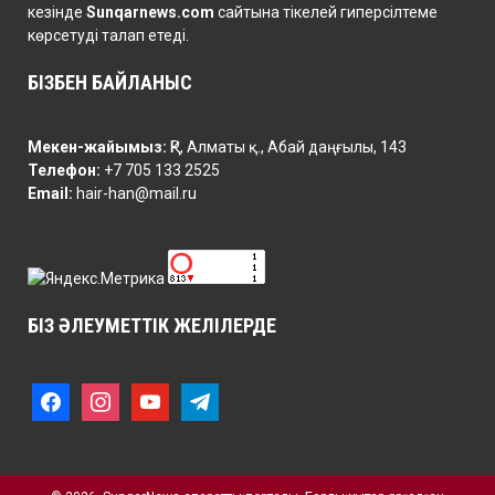
кезінде
Sunqarnews.com
сайтына тікелей гиперсілтеме
көрсетуді талап етеді.
БІЗБЕН БАЙЛАНЫС
Мекен-жайымыз:
ҚР, Алматы қ., Абай даңғылы, 143
Телефон:
+7 705 133 2525
Email:
hair-han@mail.ru
БІЗ ӘЛЕУМЕТТІК ЖЕЛІЛЕРДЕ
f
i
y
t
a
n
o
e
c
s
u
l
e
t
t
e
b
a
u
g