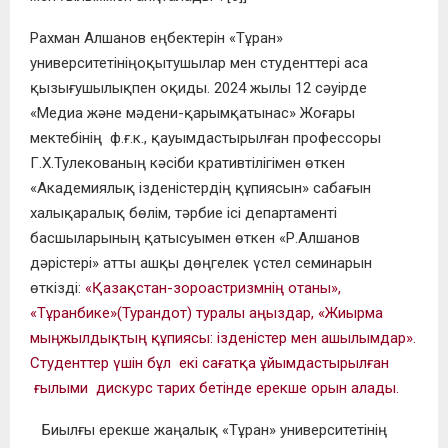
Рахман Алшанов еңбектерін «Тұран»
университетінің
оқ
ытушылар мен студенттері аса
қызығушылықпен
оқиды.
2024 жылы 12 сәуірде
«Медиа және мәдени-қарымқатынас» Жоғары
мектебінің ф.ғ.к., қауымдастырылған профессоры
Г.Х.Тулекованың
кәсіби кра
тивтілігімен өткен
«
Академиялық ізденістердің құпия
сын» сабағын
халықаралық бөлім
, тәрбие ісі департаменті
басшыларының қатысуымен өткен «Р.Алшанов
дәрістері» атты
ашқы дөңгелек үстел семинарын
өткізді:
«
Қазақстан
-зороастризмнің отаны»,
«
Тұранбике
»
(Турандот) туралы аңыздар,
«Жиырма
мыңжылдықтың құпиясы: ізденістер мен ашылымдар»
.
Студенттер үшін бұл екі сағатқа ұйымдастырылған
ғылыми дискурс тарих бетінде ерекше орын алады.
Биылғы ерекше жаңалық «Тұран» университетінің