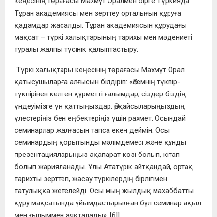
кеңесінің төрағасы Махмұт Оралмен бірге Түркияда
Тұран академиясы мен зерттеу орталығын құруға
қадамдар жасалды. Тұран академиясын құрудағы
мақсат – түркі халықтарының тарихы мен мәдениеті
туралы жалпы түсінік қалыптастыру.
Түркі халықтары кеңесінің төрағасы Махмұт Орал
қатысушыларға алғысын білдіріп: «Әлемнің түкпір-
түкпірінен келген құрметті ғалымдар, сіздер біздің
үндеуімізге үн қаттыңыздар. Әрқайсыларыңыздың
үлестеріңіз бен еңбектеріңіз үшін рахмет. Осындай
семинарлар жалғасын тапса екен деймін. Осы
семинардың қорытынды мәлімдемесі және құнды
презентацияларыңыз ақапарат көзі болып, кітап
болып жарияланады. Ұлы Ататүрік айтқандай, ортақ
тарихты зерттеп, жасау түркілердің бірлігімен
татулыққа жетелейді. Осы мың жылдық махаббатты
құру мақсатында ұйымдастырылған бұл семинар ақыл
мен ғылыммен аяқталады».
[6]]