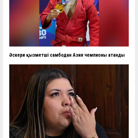
Әскери қызметші самбодан Азия чемпионы атанды