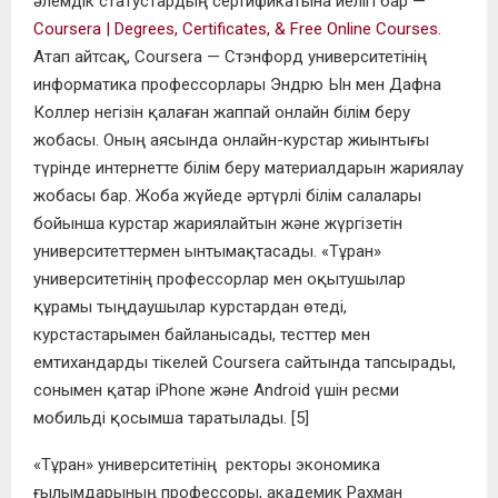
әлемдік статустардың сертификат
ына
иелігі
бар
—
Coursera | Degrees, Certificates, & Free Online Courses.
Атап айтсақ,
Coursera — Стэнфорд университетінің
информатика профессорлары Эндрю Ын мен Дафна
Коллер негізін қалаған жаппай онлайн білім беру
жобасы. Оның аясында онлайн-курстар жиынтығы
түрінде интернетте білім беру материалдарын жариялау
жобасы бар. Жоба жүйеде әртүрлі білім салалары
бойынша курстар жариялайтын және жүргізетін
университеттермен ынтымақтасады.
«Тұран»
университетінің
профессорлар мен оқытушылар
құрамы
т
ыңдаушылар курстардан өтеді,
курстастарымен байланысады, тесттер мен
емтихандарды тікелей Coursera сайтында тапсырады,
сонымен қатар iPhone және Android үшін ресми
мобильді қосымша таратылады. [5]
«Тұра
н
» университетінің ректоры экономика
ғылымдарының профессоры, академик Рахман