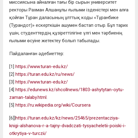
миссиясына айналған
тағы бір сырын университет
ректоры Рахман Алшанұлы ғылыми ізденістері мен алға
қойған Тұран даласының ұлттық коды «Тұранбике
(Турандот)» ескерткішін ашумен бастап отыр. Бұл тарих
үшін, студенттердің құзіреттілігіне үлгі мен тәрбиенің
ғылыми өсуіне жетектеу болып табылады.
Пайдаланған әдебиеттер:
[1]
https://www.turan-edu.kz/
[2]
https://turan.edu.kz/ru/news/
[3]
https://www.turan-edu.kz/
[4]
https://edunews.kz/shcollnews/1803-ashytytan-oytu-
zaman-talaby.html
.
[5]
https://ru.wikipedia.org/wiki/Coursera
[6]]
https://turan.edu.kz/kz/news/25465/prezentacziya-
knigi-alshanova-r-a-tajny-dvadczati-tysyacheletii-poiski-i-
otkrytiya-v-turczii/