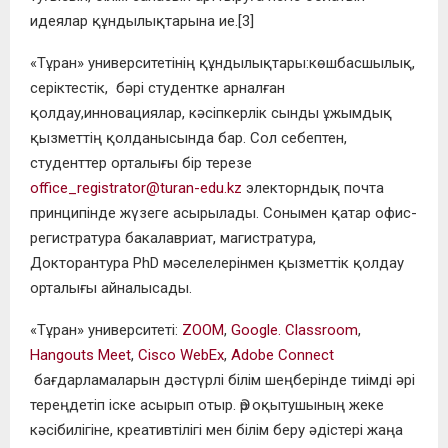
идеялар құндылықтарына ие.
[3]
«Тұран» университетінің құндылықтары:
көшбасшылық,
серіктестік, б
әрі студентке арналған
қолдау,
и
нновациялар
, к
әсіпкерлік
сынды ұжымдық
қызметтің қолданысында бар. Сол себептен,
студенттер орталығы бір терезе
office_registrator@turan-edu.kz
электорндық почта
принципінде жүзеге асырылады.
Сонымен қатар офис-
регистратура бакалавриат, магистратура,
Докторантура PhD мәселелерінмен қызметтік қолдау
орталығы айналысады.
«Тұран» университеті:
ZOOM
,
Google. Classroom
,
Hangouts Meet
,
Cisco
WebEx
,
Adobe Connect
бағдарламаларын дәстүрлі білім шеңберінде тиімді әрі
тереңдетіп іске асырып отыр.
Әр оқытушының жеке
кәсібилігіне, креативтілігі мен білім беру әдістері жаңа