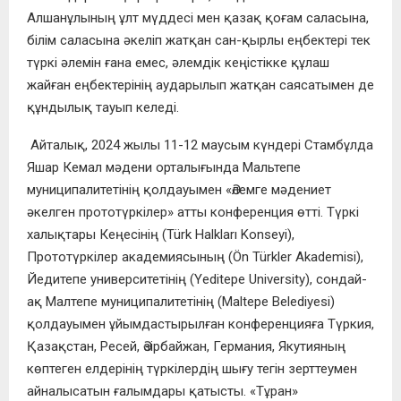
Алшанұлының ұлт мүддесі мен қазақ қоғам саласына,
білім саласына әкеліп жатқан сан-қырлы еңбектері тек
түркі әлемін ғана емес, әлемдік кеңістікке құлаш
жайған еңбектерінің аударылып жатқан саясатымен де
құндылық тауып келеді.
Айталық, 2024 жылы 11-12 маусым күндері Стамбұлда
Яшар Кемал мәдени орталығында Мальтепе
муниципалитетінің қолдауымен «Әлемге мәдениет
әкелген прототүркілер» атты конференция өтті. Түркі
халықтары Кеңесінің (Türk Halkları Konseyi),
Прототүркілер академиясының (Ön Türkler Akademisi),
Йедитепе университетінің (Yeditepe University), сондай-
ақ Малтепе муниципалитетінің (Maltepe Belediyesi)
қолдауымен ұйымдастырылған конференцияға Түркия,
Қазақстан, Ресей, Әзірбайжан, Германия, Якутияның
көптеген елдерінің түркілердің шығу тегін зерттеумен
айналысатын ғалымдары қатысты. «Тұран»