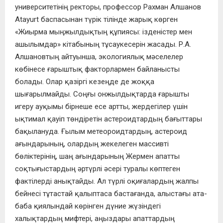
университетінің ректоры, профессор Рахман Алшанов
Atayurt баспасынан түрік тілінде жарық көрген
«Жиырма мыңжылдықтың құпиясы: ізденістер мен
ашылымдар» кітабының тұсаукесерін жасады. Р.А.
Алшановтың айтуынша, экологиялық мәселелер
көбінесе ғарыштық факторлармен байланысты
болады. Олар қазіргі кезеңде де жоққа
шығарылмайды. Соңғы онжылдықтарда ғарышты
игеру ауқымы бірнеше есе артты, жердегілер үшін
ықтимал қауіп төндіретін астероидтардың бағыттары
бақылануда. Ғылым метеороидтардың, астероид
ағындарының, олардың жекелеген массивті
бөліктерінің, шаң ағындарының Жермен апатты
соқтығыстардың әртүрлі әсері туралы көптеген
фактілерді анықтайды. Ал түрлі оқиғалардың жалпы
бейнесі тұтастай қалыптаса бастағанда, алыстағы ата-
баба қиялындай көрінген дүние жүзіндегі
халықтардың мифтері, аңыздары апаттардың