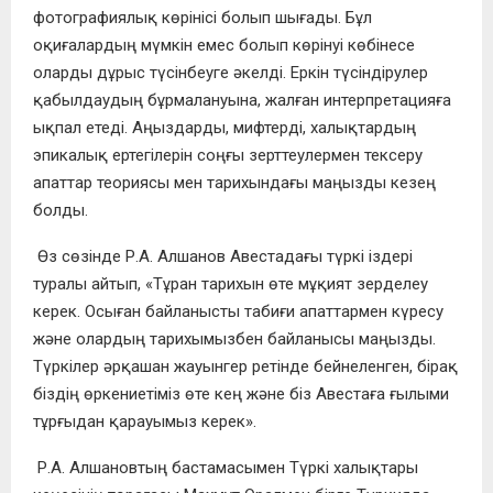
фотографиялық көрінісі болып шығады. Бұл
оқиғалардың мүмкін емес болып көрінуі көбінесе
оларды дұрыс түсінбеуге әкелді. Еркін түсіндірулер
қабылдаудың бұрмалануына, жалған интерпретацияға
ықпал етеді. Аңыздарды, мифтерді, халықтардың
эпикалық ертегілерін соңғы зерттеулермен тексеру
апаттар теориясы мен тарихындағы маңызды кезең
болды.
Өз сөзінде Р.А. Алшанов Авестадағы түркі іздері
туралы айтып, «Тұран тарихын өте мұқият зерделеу
керек. Осыған байланысты табиғи апаттармен күресу
және олардың тарихымызбен байланысы маңызды.
Түркілер әрқашан жауынгер ретінде бейнеленген, бірақ
біздің өркениетіміз өте кең және біз Авестаға ғылыми
тұрғыдан қарауымыз керек».
Р.А. Алшановтың бастамасымен Түркі халықтары