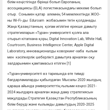
білім кеңістігінде бірінші болып Европаның
ассоциациясы (ELA) логистикасындағы мекеме болып
отыр. Сонымен қатар
әлемнің 54 мемлекетінде ЖОО-
ны
Wi-Fi-ды
Edurоam жобасымен тегін
қолданады.
Жаңа Қазақстанның қоғам игілігіне ерекше дамыту
стратегияларын «Тұран» университеті қолға ала
отырып кітапхана қоры,
Digital Innovation Lab,
White Hall,
Courtroom,
Business Intelligence Center,
Apple Digital
Laboratory, инновационалды коворкинг-хаба
ғылым
мен кәсіпкерлік шеберлікті дамытуға арналған оқу
залдарынмен қамтамасыз етілген
[1]
«Тұран»
университеті
өз тарихында өте тиімді
бағдарламаларды қабылдаған. Мысалы
2020 жылдың
қараша айында университеттің ғылыми кеңесі 2021-
2024 жылдарға арналған жаңа даму стратегиясын
мақұлдады.
Стратегия Қазақстан Республикасының
білім беруді және ғылымды дамытудың 2020-2025