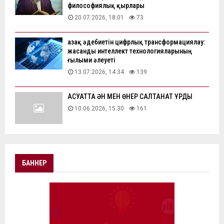
философиялық қырлары
20.07.2026, 18:01
73
Қазақ әдебиетін цифрлық трансформациялау:
жасанды интеллект технологияларының
ғылыми әлеуеті
13.07.2026, 14:34
139
АҚСУАТТА ӘН МЕН ӨНЕР САЛТАНАТ ҚҰРДЫ
10.06.2026, 15:30
161
БАННЕР