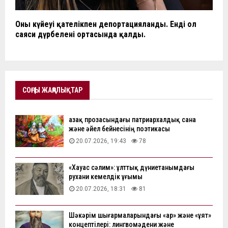
Оның күйеуі қателікпен депортацияланды. Енді ол
саяси дүрбелеңнің ортасында қалды.
СОҢҒЫ ЖАҢАЛЫҚТАР
Қазақ прозасындағы патриархалдық сана
және әйел бейнесінің поэтикасы
20.07.2026, 19:43
78
«Хауас сәлим»: ұлттық дүниетанымдағы
рухани кемелдік ұғымы
20.07.2026, 18:31
81
Шәкәрім шығармаларындағы «ар» және «ұят»
концептілері: лингвомәдени және