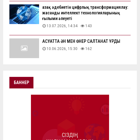
Қазақ әдебиетін цифрлық трансформациялау:
жасанды интеллект технологияларының
ғылыми әлеуеті
13.07.2026, 14:34
143
АҚСУАТТА ӘН МЕН ӨНЕР САЛТАНАТ ҚҰРДЫ
10.06.2026, 15:30
162
БАННЕР