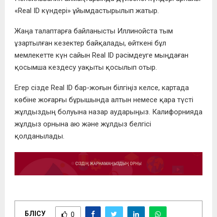
«Real ID күндері» ұйымдастырылып жатыр.
Жаңа талаптарға байланысты Иллинойста тым
ұзартылған кезектер байқалады, өйткені бұл
мемлекетте күн сайын Real ID рәсімдеуге мыңдаған
қосымша кездесу уақыты қосылып отыр.
Егер сізде Real ID бар-жоғын білгіңіз келсе, картада
көбіне жоғарғы бұрышында алтын немесе қара түсті
жұлдыздың болуына назар аударыңыз. Калифорнияда
жұлдыз орнына аю және жұлдыз белгісі
қолданылады.
БӨЛІСУ
0