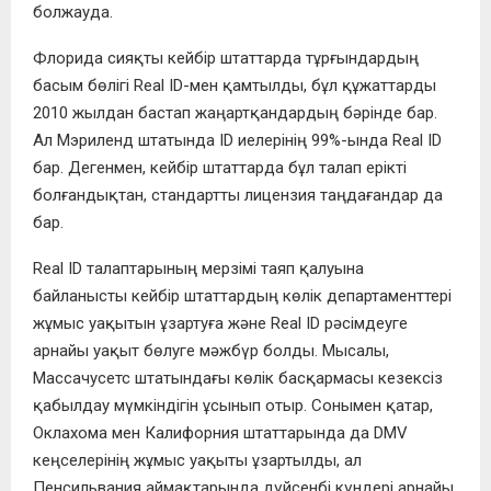
болжауда.
Флорида сияқты кейбір штаттарда тұрғындардың
басым бөлігі Real ID-мен қамтылды, бұл құжаттарды
2010 жылдан бастап жаңартқандардың бәрінде бар.
Ал Мэриленд штатында ID иелерінің 99%-ында Real ID
бар. Дегенмен, кейбір штаттарда бұл талап ерікті
болғандықтан, стандартты лицензия таңдағандар да
бар.
Real ID талаптарының мерзімі таяп қалуына
байланысты кейбір штаттардың көлік департаменттері
жұмыс уақытын ұзартуға және Real ID рәсімдеуге
арнайы уақыт бөлуге мәжбүр болды. Мысалы,
Массачусетс штатындағы көлік басқармасы кезексіз
қабылдау мүмкіндігін ұсынып отыр. Сонымен қатар,
Оклахома мен Калифорния штаттарында да DMV
кеңселерінің жұмыс уақыты ұзартылды, ал
Пенсильвания аймақтарында дүйсенбі күндері арнайы