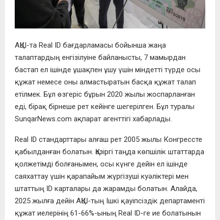
АҚШ-та Real ID бағдарламасы бойынша жаңа
талаптардың енгізілуіне байланысты, 7 мамырдан
бастап ел ішінде ұшақпен ұшу үшін міндетті түрде осы
құжат немесе оны алмастыратын басқа құжат талап
етілмек. Бұл өзгеріс бұрын 2020 жылы жоспарланған
еді, бірақ бірнеше рет кейінге шегерілген. Бұл туралы
SunqarNews.com ақпарат агенттігі хабарлады.
Real ID стандарттары алғаш рет 2005 жылы Конгрессте
қабылданған болатын. Қазіргі таңда көпшілік штаттарда
қолжетімді болғанымен, осы күнге дейін ел ішінде
саяхаттау үшін қарапайым жүргізуші куәліктері мен
штаттың ID карталары да жарамды болатын. Алайда,
2025 жылға дейін АҚШ-тың Ішкі қауіпсіздік департаменті
құжат иелерінің 61-66%-ының Real ID-ге ие болатынын