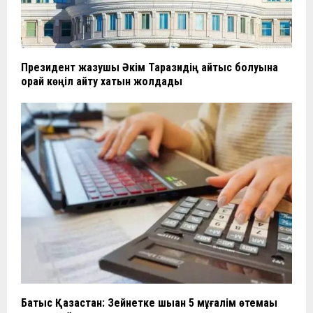
Президент жазушы Әкім Таразидің қайтыс болуына
орай көңіл айту хатын жолдады
Батыс Қазақстан: Зейнетке шыққан 5 мұғалім өтемақы