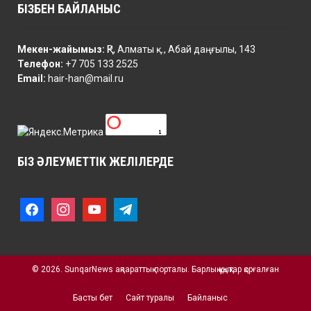
БІЗБЕН БАЙЛАНЫС
Мекен-жайымыз:
ҚР, Алматы қ., Абай даңғылы, 143
Телефон:
+7 705 133 2525
Email:
hair-han@mail.ru
БІЗ ӘЛЕУМЕТТІК ЖЕЛІЛЕРДЕ
f
i
y
t
a
n
o
e
c
s
u
l
e
t
t
e
b
a
u
g
o
© 2026. SunqarNews ақпараттық порталы. Барлық құқықтар қорғалған
g
b
r
o
r
e
a
k
a
m
Басты бет
Сайт туралы
Байланыс
m