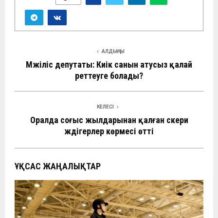
АЛДЫҢҒЫ
Мәжіліс депутаты: Киік санын атусыз қалай
реттеуге болады?
КЕЛЕСІ
Оралда соғыс жылдарынан қалған әскери
жәдігерлер көрмесі өтті
ҰҚСАС ЖАҢАЛЫҚТАР