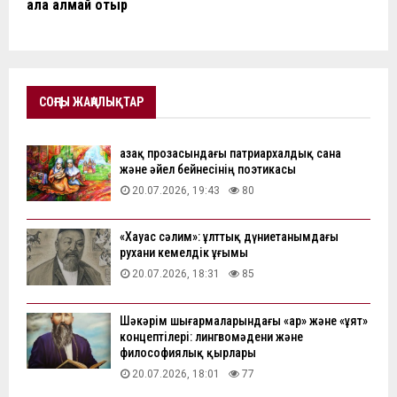
ала алмай отыр
СОҢҒЫ ЖАҢАЛЫҚТАР
Қазақ прозасындағы патриархалдық сана
және әйел бейнесінің поэтикасы
20.07.2026, 19:43
80
«Хауас сәлим»: ұлттық дүниетанымдағы
рухани кемелдік ұғымы
20.07.2026, 18:31
85
Шәкәрім шығармаларындағы «ар» және «ұят»
концептілері: лингвомәдени және
философиялық қырлары
20.07.2026, 18:01
77