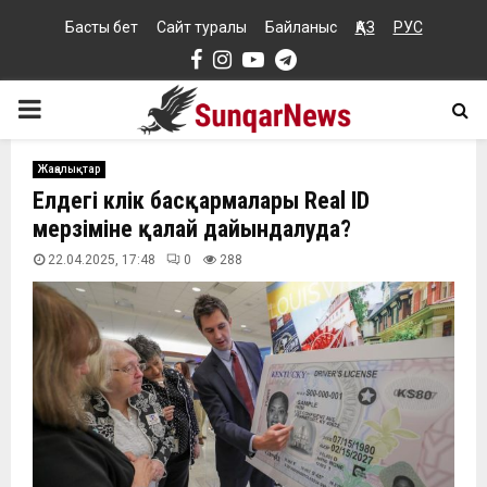
Басты бет
Сайт туралы
Байланыс
ҚАЗ
РУС
Facebook
Instagram
Youtube
Telegram
PRIMARY
MENU
Жаңалықтар
Елдегі көлік басқармалары Real ID
мерзіміне қалай дайындалуда?
22.04.2025, 17:48
0
288