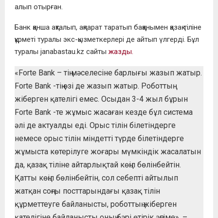
алып отырған.
Банк қанша ақталып, ақпарат таратып баққанымен қазақ тіліне
құрметі туралы экс-қызметкерлері де айтып үлгерді. Бұл
туралы janabastau.kz сайты
жазды.
«Forte Bank – тің мәселесіне барлығы жазып жатыр.
Forte Bank -тің өзі де жазып жатыр. Роботтың
жіберген қателігі емес. Осыдан 3-4 жыл бұрын
Forte Bank -те жұмыс жасаған кезде бұл система
әлі де актуалды еді. Орыс тілін білетіндерге
немесе орыс тілін міндетті түрде білетіндерге
жұмыста көтерілуге жоғары мүмкіндік жасалатын
да, қазақ тіліне айтарлықтай көңіл бөлінбейтін.
Қатты көңіл бөлінбейтін, сол себепті айтылып
жатқан соңғы посттарындағы қазақ тілін
құрметтеуге байланысты, роботтың жіберген
қателігіне байланысты оның бәрі өтірік әңгіме», –