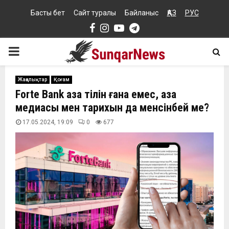
Басты бет
Сайт туралы
Байланыс
ҚАЗ
РУС
Facebook
Instagram
Youtube
Telegram
PRIMARY
MENU
Жаңалықтар
Қоғам
Forte Bank қазақ тілін ғана емес, қазақ
медиасы мен тарихын да менсінбей ме?
17.05.2024, 19:09
0
677