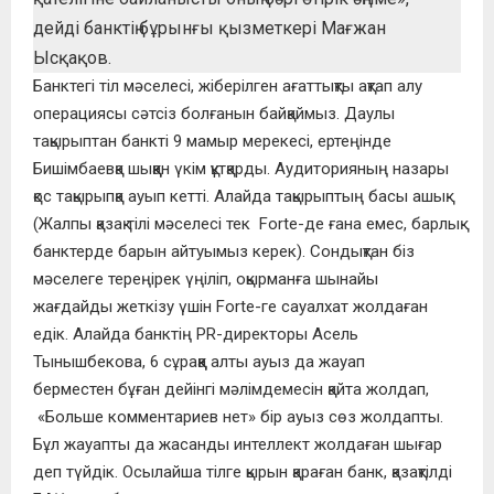
дейді банктің бұрынғы қызметкері Мағжан
Ысқақов.
Банктегі тіл мәселесі, жіберілген ағаттықты ақтап алу
операциясы сәтсіз болғанын байқаймыз. Даулы
тақырыптан банкті 9 мамыр мерекесі, ертеңінде
Бишімбаевқа шыққан үкім құтқарды. Аудиторияның назары
қос тақырыпқа ауып кетті. Алайда тақырыптың басы ашық.
(Жалпы қазақ тілі мәселесі тек Forte-де ғана емес, барлық
банктерде барын айтуымыз керек). Сондықтан біз
мәселеге тереңірек үңіліп, оқырманға шынайы
жағдайды жеткізу үшін Forte-ге сауалхат жолдаған
едік. Алайда банктің PR-директоры Асель
Тынышбекова, 6 сұраққа алты ауыз да жауап
берместен бұған дейінгі мәлімдемесін қайта жолдап,
«Больше комментариев нет» бір ауыз сөз жолдапты.
Бұл жауапты да жасанды интеллект жолдаған шығар
деп түйдік. Осылайша тілге қырын қараған банк, қазақтілді