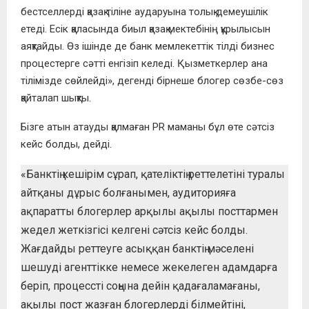
бестселлерді қазақ тіліне аударуына толық демеушілік
етеді. Есік қаласында биыл қазақ мектебінің құрылысын
аяқтайды. Өз ішінде де банк мемлекеттік тілді бизнес
процестерге сәтті енгізіп келеді. Қызметкерлер ана
тілімізде сөйлейді», дегенді бірнеше блогер сөзбе-сөз
қайталап шықты.
Бізге атын атауды қалмаған PR маманы бұл өте сәтсіз
кейс болды, дейді.
«Банктің кешірім сұрап, қателіктің реттелетіні туралы
айтқаны дұрыс болғанымен, аудиторияға
ақпаратты блогерлер арқылы ақылы посттармен
жедел жеткізгісі келгені сәтсіз кейс болды.
Жағдайды реттеуге асыққан банктің мәселені
шешуді агенттікке немесе жекелеген адамдарға
беріп, процессті соңына дейін қадағаламағаны,
ақылы пост жазған блогерлерді білмейтіні,