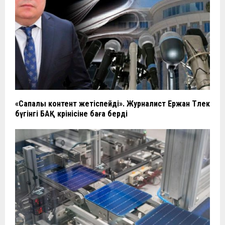
«Сапалы контент жетіспейді». Журналист Ержан Төлек
бүгінгі БАҚ көрінісіне баға берді