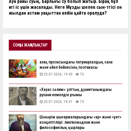
Ауа райы суық. Барлығы су болып жатыр. Бірақ бұл
игі іс үшін жасалады. Неге Мұзды шелек сын-төгісі он
жылдан астам уақыттан кейін қайта оралуда?
СОҢҒЫ ЖАҢАЛЫҚТАР
Қазақ прозасындағы патриархалдық сана
және әйел бейнесінің поэтикасы
20.07.2026, 19:43
73
«Хауас сәлим»: ұлттық дүниетанымдағы
рухани кемелдік ұғымы
20.07.2026, 18:31
73
Шәкәрім шығармаларындағы «ар» және «ұят»
концептілері: лингвомәдени және
философиялық қырлары