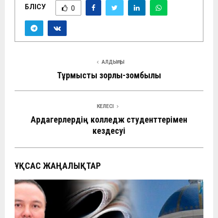
БӨЛІСУ
0
АЛДЫҢҒЫ
Тұрмыстық зорлық-зомбылық
КЕЛЕСІ
Ардагерлердің колледж студенттерімен
кездесуі
ҰҚСАС ЖАҢАЛЫҚТАР