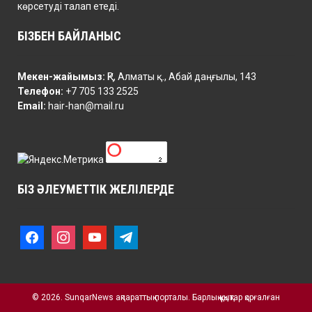
көрсетуді талап етеді.
БІЗБЕН БАЙЛАНЫС
Мекен-жайымыз:
ҚР, Алматы қ., Абай даңғылы, 143
Телефон:
+7 705 133 2525
Email:
hair-han@mail.ru
БІЗ ӘЛЕУМЕТТІК ЖЕЛІЛЕРДЕ
f
i
y
t
a
n
o
e
c
s
u
l
e
t
t
e
b
a
u
g
o
© 2026. SunqarNews ақпараттық порталы. Барлық құқықтар қорғалған
g
b
r
o
r
e
a