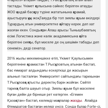
тастады. Үкімет қаулысына сәйкес берілген атауды
ЖОО қандай басқару түріне жататынына қарамай,
ауыстыруға құқы жоқ. Таяуда бір топ зиялы қауым өкілдері
Тұрардың атын университетке қайтару керек деп хат
жазған екен. Сондықтан Алаш арысы Тынышбаевтың
есімі Логистика және көлік академиясына қайта
берілгені сияқты, бұл мәселе де оң шешімін табады деп
сенеміз», деді сенатор.
2016 жылы мекеменшікке өтіп, Үкімет Қаулысымен
берілгеніне қарамастан Т.Рысқұловтың атынан бастап,
бас ғимарат алдындағы ескерткіші де жасырын
алынып тасталған. Университет сайтындағы тарихынан
Т.Рысқұловқа қатысты деректің бәрін жойған. Сөйтіп
тарихқа балта шауып отыр. Зиялы қауым бұл мәселені
бұған дейін де бірнеше рет көтерген. «Егемен
Қазақстан» бастап, көлемді мақалалар
жазды.
Алайда
Өтемұратов бастаған иелері үнсіз. Сонда бұлар Forte-сі,