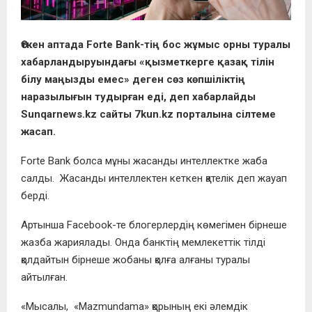
Өткен аптада Forte Bank-тің бос жұмыс орны туралы
хабарландыруындағы «қызметкерге қазақ тілін
білу маңызды емес» деген сөз көпшіліктің
наразылығын тудырған еді, деп хабарлайды
Sunqarnews.kz сайты 7kun.kz порталына сілтеме
жасап.
Forte Bank болса мұны жасанды интеллектке жаба
салды. Жасанды интеллектен кеткен қателік деп жауап
берді.
Артынша Facebook-те блогерлердің көмегімен бірнеше
жазба жариялады. Онда банктің мемлекеттік тілді
қолдайтын бірнеше жобаны қолға алғаны туралы
айтылған.
«Мысалы, «Mazmundama» қорының екі әлемдік