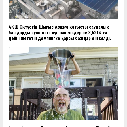
АҚШ Оңтүстік-Шығыс Азияға қатысты саудалық
баждарды күшейтті: күн панельдеріне 3,521%-ға
дейін жететін демпингке қарсы баждар енгізілді.