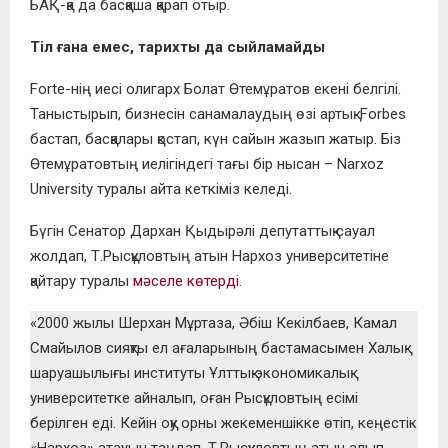
БАҚ-қа да басқаша қарап отыр.
Тіл ғана емес, тарихты да сыйламайды
Forte-нің иесі олигарх Болат Өтемұратов екені белгілі.
Таныстырып, бизнесін санамалаудың өзі артық. Forbes
бастап, басқалары қостап, күн сайын жазып жатыр. Біз
Өтемұратовтың иелігіндегі тағы бір нысан – Narxoz
University туралы айта кеткіміз келеді.
Бүгін Сенатор Дархан Қыдырәлі депутаттық сауал
жолдап, Т.Рысқұловтың атын Нархоз университетіне
қайтару туралы
мәселе көтерді
.
«2000 жылы Шерхан Мұртаза, Әбіш Кекілбаев, Камал
Смайылов сияқты ел ағаларының бастамасымен Халық
шаруашылығы институты Ұлттық экономикалық
университетке айналып, оған Рысқұловтың есімі
берілген еді. Кейін оқу орны жекеменшікке өтіп, кеңестік
«Нархоз» атауын таңдап, Т.Рысқұловтың атын алып