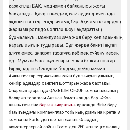
қазақтілді БАҚ, медиамен байланысы жоғы
байқалады. Қазіргі кезде қазақ аудиториясында
ақылы посттарға қарсылық бар. Ақылы постардың
жарнама ретінде белгіленбеуі, ақпараттың
бұрмалануы, манипулацияға жол беру көп адамның
наразылығын тудырады. Бұл жерде банкті ақтап
алуға емес, ақпарат таратуға көбірек сүйену керек
еді. Мүмкін банктің жоспары солай болған шығар.
Бірақ, көрініс басқаша болды», дейді маман.
Ақылы постар сериясынан кейін бұл тақырып ушығып,
кейбір адамдар банктегі шоттарын жаба бастады.
Олардың қатарында QAZBILIM GROUP компаниясының
басқарма төрағасы Аятжан Ахметжан да бар. «Жас
алаш» газетіне
берген ақпаратына
қарағанда білім беру
бағытындағы компаниялар тобының құрамына кіретін 8
компания Forte-дегі шотын жапқан. Олардың
қызметкерлері ай сайын Forte-ден 250 млн теңге жалақы