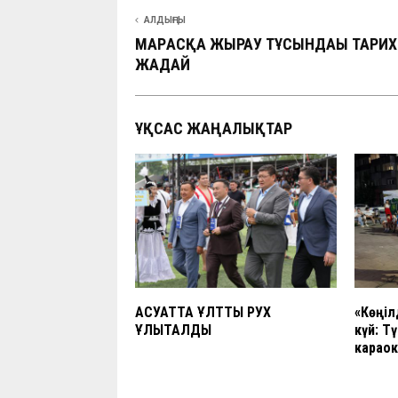
АЛДЫҢҒЫ
МАРҒАСҚА ЖЫРАУ ТҰСЫНДАҒЫ ТАРИ
ЖАҒДАЙ
ҰҚСАС ЖАҢАЛЫҚТАР
АҚСУАТТА ҰЛТТЫҚ РУХ
«Көңіл
ҰЛЫҚТАЛДЫ
күй: Т
караок