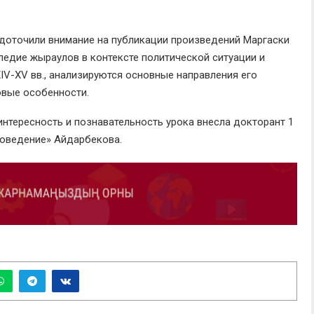
едоточили внимание на публикации произведений Маргаски
следие жыраулов в контексте политической ситуации и
V-XV вв., анализируются основные направления его
овые особенности.
интересность и познавательность урока внесла докторант 1
роведение» Айдарбекова.