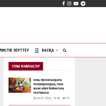
Facebook
Instagram
Youtube
Telegram
ИСТІК ЗЕРТТЕУ
БАСҚА
СОҢҒЫ ЖАҢАЛЫҚТАР
Қазақ прозасындағы
патриархалдық сана
және әйел бейнесінің
поэтикасы
20.07.2026, 19:43
73