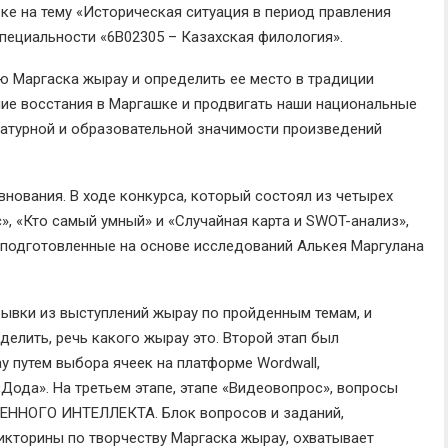
ке на тему «Историческая ситуация в период правления
специальности «6В02305 – Казахская филология».
ию Маргаска жырау и определить ее место в традиции
ие восстания в Маргашке и продвигать наши национальные
ратурной и образовательной значимости произведений
нования. В ходе конкурса, который состоял из четырех
», «Кто самый умный» и «Случайная карта и SWOT-анализ»,
 подготовленные на основе исследований Алькея Маргулана
ывки из выступлений жырау по пройденным темам, и
делить, речь какого жырау это. Второй этап был
 путем выбора ячеек на платформе Wordwall,
Дода». На третьем этапе, этапе «Видеовопрос», вопросы
ЕННОГО ИНТЕЛЛЕКТА. Блок вопросов и заданий,
икторины по творчеству Маргаска жырау, охватывает