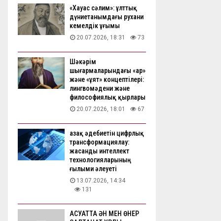
«Хауас сәлим»: ұлттық
дүниетанымдағы рухани
кемелдік ұғымы
20.07.2026, 18:31
73
Шәкәрім
шығармаларындағы «ар»
және «ұят» концептілері:
лингвомәдени және
философиялық қырлары
20.07.2026, 18:01
67
Қазақ әдебиетін цифрлық
трансформациялау:
жасанды интеллект
технологияларының
ғылыми әлеуеті
13.07.2026, 14:34
131
АҚСУАТТА ӘН МЕН ӨНЕР