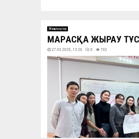
Жаңалықтар
МАРҒАСҚА ЖЫРАУ ТҰС
27.03.2025, 13:20
0
703