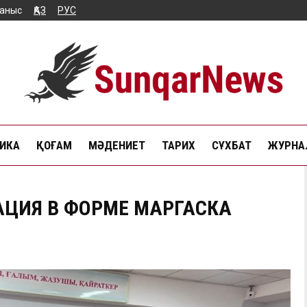
аныс
ҚАЗ
РУС
ИКА
ҚОҒАМ
МӘДЕНИЕТ
ТАРИХ
СҰХБАТ
ЖУРНАЛ
АЦИЯ В ФОРМЕ МАРГАСКА