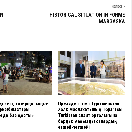
КЕЛЕСІ
ХИ
HISTORICAL SITUATION IN FORME
MARGASKA
ді кеш, көтеріңкі көңіл-
Президент пен Түрікменстан
үрксібжастары
Халк Маслахатының Төрағасы
еде бас қосты»
Turkistan визит орталығына
барды: маңызды сапардың
егжей-тегжейі