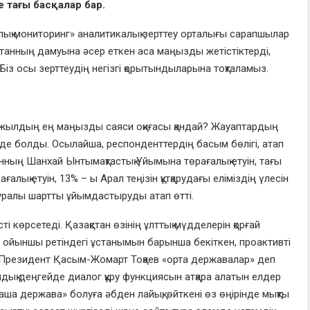
тағы басқалар бар.
ық мониторинг» аналитикалық зерттеу орталығы сарапшылар
станның дамуына әсер еткен аса маңызды жетістіктерді,
Біз осы зерттеудің негізгі қорытындыларына тоқталамыз.
 жылдың ең маңызды саяси оқиғасы қандай? Жауаптардың
інде болды. Осылайша, респонденттердің басым бөлігі, атап
анның Шанхай Ынтымақтастық Ұйымына төрағалық етуін, тағы
алық етуін, 13% – ы Арал теңізін құтқарудағы еліміздің үлесін
туралы шартты ұйымдастыруды атап өтті.
 көрсетеді. Қазақстан өзінің ұлттық мүдделерін қорғай
 ойыншы ретіндегі ұстанымын барынша бекіткен, проактивті
. Президент Қасым-Жомарт Тоқаев «орта державалар» деп
дық деңгейде диалог құру функциясын атқара алатын елдер
а держава» болуға әбден лайық, өйткені өз өңірінде мықты