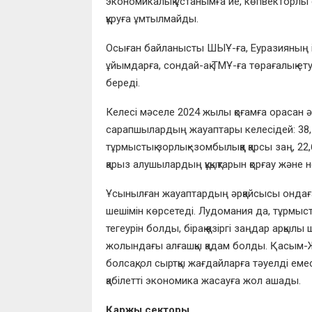
экономикалық ұстанымға ие, көпвекторлы 
құруға ұмтылмайды.
Осыған байланысты ШЫҰ-ға, Еуразияның і
ұйымдарға, сондай-ақ ТМҰ-ға төрағалық ету
береді.
Келесі мәселе 2024 жылы қоғамға орасан
сарапшылардың жауаптары келесідей: 38,7
тұрмыстық зорлық–зомбылыққа қарсы заң, 2
қарыз алушылардың құқықтарын қорғау және не
Ұсынылған жауаптардың әрқайсысы ондаға
шешімін көрсетеді. Лудомания да, тұрмыст
тегеурін болды, бірақ қазіргі заңдар арқылы
жолындағы алғашқы қадам болды. Қасым-Ж
болсақ, ол сыртқы жағдайларға тәуелді еме
қабілетті экономика жасауға жол ашады.
Қаржы секторы