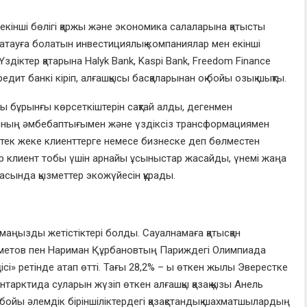
кінші бөлігі қаржы және экономика салаларына қатысты
атауға болатын инвестициялық компаниялар мен екінші
здіктер қатарына Halyk Bank, Kaspi Bank, Freedom Finance
ит банкі кіріп, алғашқысы басқаларынан оқ бойы озық шықты.
 бұрынғы көрсеткіштерін сақтай алды, дегенмен
оның әмбебаптығымен және үздіксіз трансформациямен
 тек жеке клиенттерге немесе бизнеске деп бөлместен
әр клиент тобы үшін арнайы ұсыныстар жасайды, үнемі жаңа
шасында қызметтер экожүйесін құрады.
маңызды жетістіктері болды. Сауалнамаға қатысқан
Сметов пен Нариман Құрбановтың Париждегі Олимпиада
і» ретінде атап өтті. Тағы 28,2% – ы өткен жылы Эверестке
нтарктида суларын жүзіп өткен алғашқы қазақ қызы Анель
йы әлемдік біріншіліктердегі қазақстандық шахматшылардың