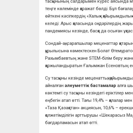
тасқынының салдарымен күрес аясында мұқ
теңге көлемінде қаражат бөлді. Бұл бағал
өйткені кәсіпкердің «Халық» қайырымдылық
келеді: Арыс қаласында оқ-дәрілердің жар
пандемиясы кезінде, басқа да осыған ұқсас
Сондай-ақ, сарапшылар меценаттар қата
құрылысына көмектескен Болат Өтемұрато
Рахымбаевтың және STEM-білім беру жән
қаржыландыратын Ғалымжан Есеновтың ес
Су тасқыны кезінде меценаттық, қайырымдыл
айналған
әлеуметтік бастамалар
алға шы
көктемгі су тасқыны кезіндегі еріктілер м
еңбегін атап өтті. Тағы 19,4% – қалалар м
«Таза Қазақстан» акциясын, 10,6% – ерекш
қолжетімділігін арттырушы «Шекарасыз М
бағдарламасын атап өтті.