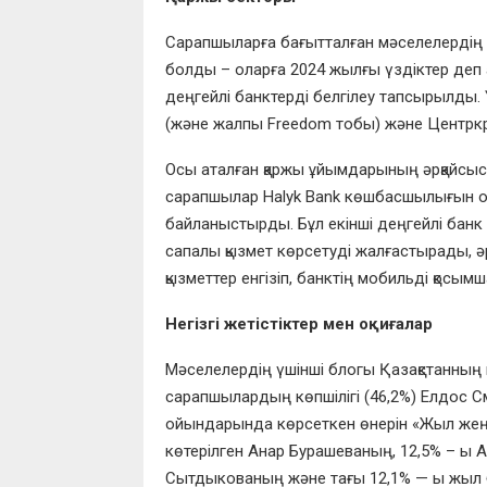
Сарапшыларға бағытталған мәселелердің е
болды – оларға 2024 жылғы үздіктер деп 
деңгейлі банктерді белгілеу тапсырылды. Ү
(және жалпы Freedom тобы) және Центркред
Осы аталған қаржы ұйымдарының әрқайсысы
сарапшылар Halyk Bank көшбасшылығын 
байланыстырды. Бұл екінші деңгейлі банк
сапалы қызмет көрсетуді жалғастырады, 
қызметтер енгізіп, банктің мобильді қосым
Негізгі жетістіктер мен оқиғалар
Мәселелердің үшінші блогы Қазақстанның 
сарапшылардың көпшілігі (46,2%) Елдос 
ойындарында көрсеткен өнерін «Жыл жеңіс
көтерілген Анар Бурашеваның, 12,5% – ы А
Сытдыкованың және тағы 12,1% — ы жыл бо