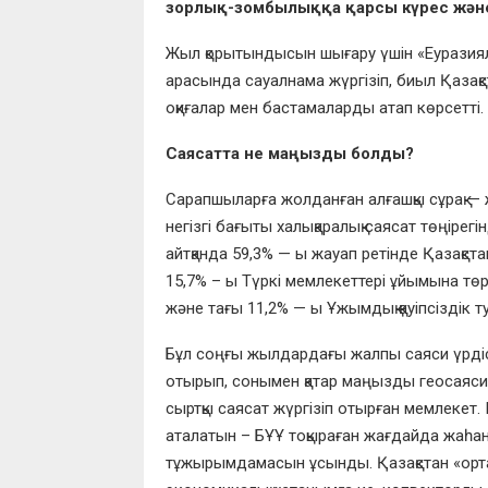
зорлық-зомбылыққа қарсы күрес және 
Жыл қорытындысын шығару үшін «Еуразиял
арасында сауалнама жүргізіп, биыл Қазақ
оқиғалар мен бастамаларды атап көрсетті. 
Саясатта не маңызды болды?
Сарапшыларға жолданған алғашқы сұрақ —
негізгі бағыты халықаралық саясат төңірег
айтқанда 59,3% — ы жауап ретінде Қазақст
15,7% – ы Түркі мемлекеттері ұйымына төрағ
және тағы 11,2% — ы Ұжымдық қауіпсіздік 
Бұл соңғы жылдардағы жалпы саяси үрдісті
отырып, сонымен қатар маңызды геосаяси
сыртқы саясат жүргізіп отырған мемлекет
аталатын – БҰҰ тоқыраған жағдайда жаһан
тұжырымдамасын ұсынды. Қазақстан «орташ