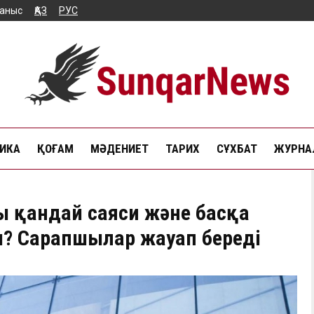
аныс
ҚАЗ
РУС
ИКА
ҚОҒАМ
МӘДЕНИЕТ
ТАРИХ
СҰХБАТ
ЖУРНАЛ
ы қандай саяси және басқа
ы? Сарапшылар жауап береді