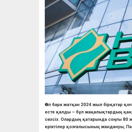
Өтіп бара жатқан 2024 жыл бірқатар 
есте қалды – бұл жаңалықтардың қанда
сөзсіз. Олардың қатарында соңғы 80
еріктілер қозғалысының жандануы, П