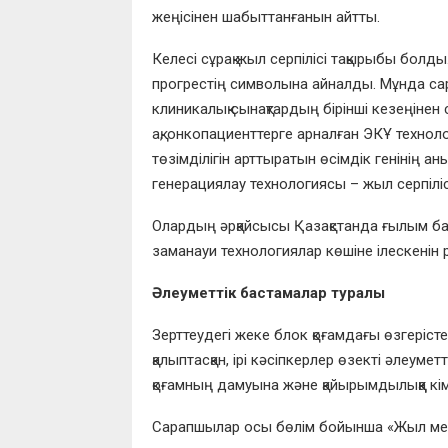
жеңісінен шабыттанғанын айтты.
Келесі сұрақ жыл серпілісі тақырыбы болд
прогрестің символына айналды. Мұнда сар
клиникалық сынақтардың бірінші кезеңінен с
ақ, онкопациенттерге арналған ЭКҰ технол
төзімділігін арттыратын өсімдік генінің 
генерациялау технологиясы – жыл серпіліс
Олардың әрқайсысы Қазақстанда ғылым бар
заманауи технологиялар көшіне ілескенін 
Әлеуметтік бастамалар туралы
Зерттеудегі жеке блок қоғамдағы өзгеріст
қалыптасқан, ірі кәсіпкерлер өзекті әлеуме
қоғамның дамуына және қайырымдылыққа кім
Сарапшылар осы бөлім бойынша «Жыл меце