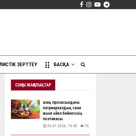
Facebook
Instagram
Youtube
Telegram
ИСТІК ЗЕРТТЕУ
БАСҚА
СОҢҒЫ ЖАҢАЛЫҚТАР
Қазақ прозасындағы
патриархалдық сана
және әйел бейнесінің
поэтикасы
20.07.2026, 19:43
76