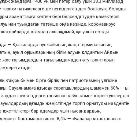
таж жандарға 1400 үй мен пәтер салу үшін 38,3 миллиард
ау тарихи нәтижелерге де негізделген деп болжауға болады,
 қоры азаматтарға көптен бері белсенді түрде көмектесіп
ылуынан туындаған төтенше оқиға кезінде, коронавирус
 жағдайларда қоғамнан алшақ қалмай, қол ұшын созды.
рында — Қызылорда әуежайының жаңа терминалының
втың, ауыл оқушыларының білім алуын қолдайтын Айдын
е жас ғалымдардың тағылымдамадан өту гранттарын
імдерін атады.
ық тақырыбымен бірге бірлік пен патриотизмнің үлгісіне
қты. Сауалнамаға қатысқан сарапшылардың шамамен 60% — ы
ен зардап шеккендерге тасқыннан кейін көмек көрсетушілердің
ен ауылдардың қоғамдық кеңістігінде тәртіп орнатуды көздейтін
е қажеттіліктері бар адамдар үшін нысандардың
әдениет» бастамасын және 8,4% — «Балалар кітапханасы»