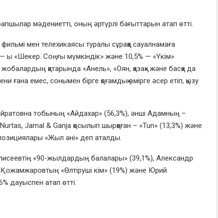
рапшылар мәдениетті, оның әртүрлі бағыттарын атап өтті.
 фильмі мен телехикаясы туралы сұраққа сауалнамаға
 — ы «Шекер. Соңғы мүмкіндік» және 10,5% — «Үкім»
жобалардың қатарында «Анель», «Оян, қазақ» және басқа да
 ғана емес, сонымен бірге қоғамдық өмірге әсер етіп, қызу
айратовна тобының «Айдахар» (56,3%), әнші Адамның –
Nurtas, Jamal & Ganja қосылып шырқаған – «Tun» (13,3%) және
мпозициялары «Жыл әні» деп аталды.
лисеевтің «90-жылдардың балалары» (39,1%), Александр
т Қожамжаровтың «Өлтіруші кім» (19%) және Юрий
% дауыспен атап өтті.