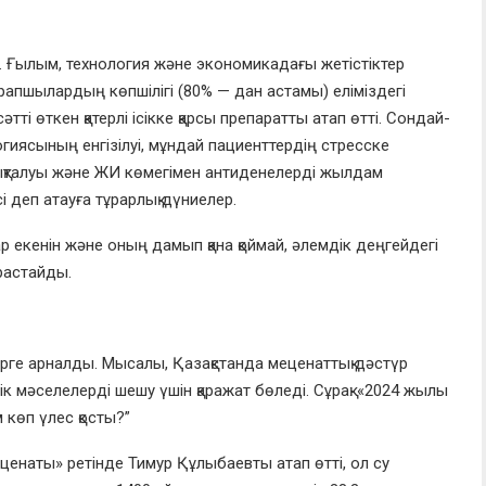
ы. Ғылым, технология және экономикадағы жетістіктер
апшылардың көпшілігі (80% — дан астамы) еліміздегі
әтті өткен қатерлі ісікке қарсы препаратты атап өтті. Сондай-
огиясының енгізілуі, мұндай пациенттердің стресске
анықталуы және ЖИ көмегімен антиденелерді жылдам
і деп атауға тұрарлық дүниелер.
 екенін және оның дамып қана қоймай, әлемдік деңгейдегі
растайды.
ерге арналды. Мысалы, Қазақстанда меценаттық дәстүр
ттік мәселелерді шешу үшін қаражат бөледі. Сұрақ: «2024 жылы
 көп үлес қосты?”
наты» ретінде Тимур Құлыбаевты атап өтті, ол су