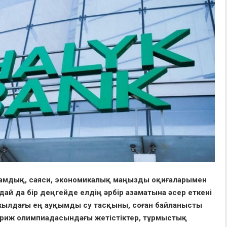
қоғамдық, саяси, экономикалық маңызды оқиғаларымен
й да бір деңгейде елдің әрбір азаматына әсер еткені
 жылдағы ең ауқымды су тасқыны, соған байланысты
ариж олимпиадасындағы жетістіктер, тұрмыстық