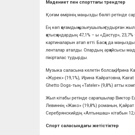
Мәдениет пен спорттағы трендтер
Қоғам өмірінің маңызды бөлігі ретінде са
Ең көп қоғамдық қызығушылық тудырған жыл
қатысқандардың 47,1% – ы «Дәстүр», 23,7%
картиналарын атап өтті. Басқа да маңызды 
ленталар аталды. Олардың әрқайсысы мәдени
пікірталас тудырды.
Музыка саласына келетін болсақ, Ирина К
«Жүрек» (19,1%), Ирина Кайратовна, Kairat 
Ghetto Dogs-тың «Tateler» (9,8%) атты ко
Жыл кітабы ретінде сарапшылар Виктор Е
Левиннің «Жако» (19,8%) романын, Қайра
Серебрянскийдің «Алтыншаш» кітабын 12,6
Спорт саласындағы жетістіктер