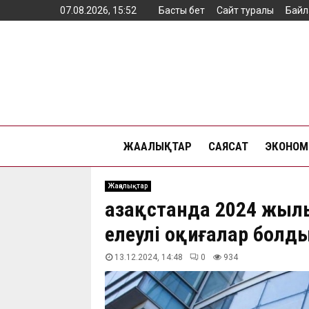
07.08.2026, 15:52
Басты бет
Сайт туралы
Байл
ЖАҢАЛЫҚТАР
САЯСАТ
ЭКОНОМ
Жаңалықтар
Қазақстанда 2024 жыл
елеулі оқиғалар болд
13.12.2024, 14:48
0
934