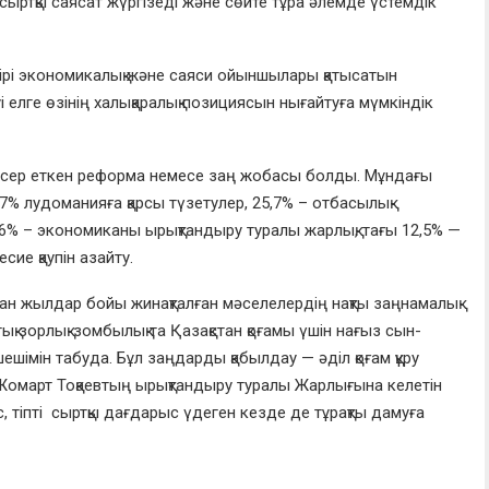
сыртқы саясат жүргізеді және сөйте тұра әлемде үстемдік
рі экономикалық және саяси ойыншылары қатысатын
і елге өзінің халықаралық позициясын нығайтуға мүмкіндік
 әсер еткен реформа немесе заң жобасы болды. Мұндағы
% лудоманияға қарсы түзетулер, 25,7% – отбасылық-
2,6% – экономиканы ырықтандыру туралы жарлық, тағы 12,5% —
сие қаупін азайту.
н жылдар бойы жинақталған мәселелердің нақты заңнамалық
ық зорлық-зомбылық та Қазақстан қоғамы үшін нағыз сын-
 шешімін табуда. Бұл заңдарды қабылдау — әділ қоғам құру
омарт Тоқаевтың ырықтандыру туралы Жарлығына келетін
с, тіпті сыртқы дағдарыс үдеген кезде де тұрақты дамуға