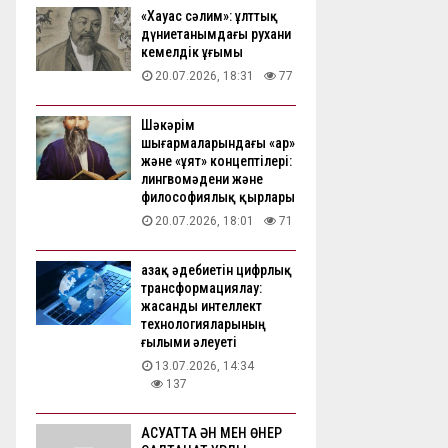
«Хауас сәлим»: ұлттық
дүниетанымдағы рухани
кемелдік ұғымы
20.07.2026, 18:31
77
Шәкәрім
шығармаларындағы «ар»
және «ұят» концептілері:
лингвомәдени және
философиялық қырлары
20.07.2026, 18:01
71
Қазақ әдебиетін цифрлық
трансформациялау:
жасанды интеллект
технологияларының
ғылыми әлеуеті
13.07.2026, 14:34
137
АҚСУАТТА ӘН МЕН ӨНЕР