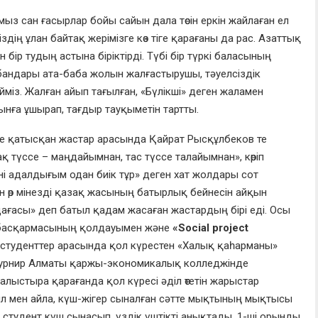
мыз сан ғасырлар бойы сайын дала төсін еркін жайлаған ел
дің ұлан байтақ жерімізге көз тіге қарағаны да рас. Азаттық
ір тудың астына біріктірді. Түбі бір түркі баласының
ұрбандары ата-баба жолын жалғастырушы, тәуелсіздік
із. Жалған айып тағылған, «Бүлікші» деген жаламен
нға ұшырап, тағдыр тауқыметін тартты.
е қатысқан жастар арасында Қайрат Рысқұлбеков те
 түссе – маңдайымнан, тас түссе талайымнан», көріп
ені адалдығым одан биік тұр» деген хат жолдары сот
 өр мінезді қазақ жасының батырлық бейнесін айқын
ағасы» деп батыл қадам жасаған жастардың бірі еді. Осы
 басқармасының қолдауымен және
«Social project
туденттер арасында қол күрестен «Халық қаһарманы»
 Турнир Алматы қаржы-экономикалық колледжінде
лыстыра қарағанда қол күресі әділ өтетін жарыстар
қыл мен айла, күш-жігер сыналған сәтте мықтының мықтысы
 студент күш сынасып, үздік үштікті анықтады. 1-ші орынды