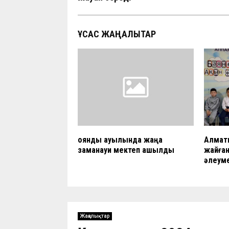
ҰҚСАС ЖАҢАЛЫҚТАР
Қоянды ауылында жаңа
Алмат
заманауи мектеп ашылды
жайған
әлеуме
Жаңалықтар