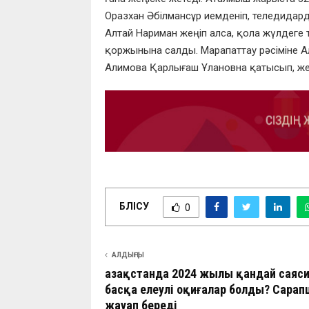
Оразхан Әбілмансұр иемденіп, теледида
Алтай Нариман жеңіп алса, қола жүлдеге 
қоржынына салды. Марапаттау рәсіміне 
Алимова Қарлығаш Ұлановна қатысып, же
БӨЛІСУ
0
АЛДЫҢҒЫ
Қазақстанда 2024 жылы қандай саяс
басқа елеулі оқиғалар болды? Сара
жауап береді