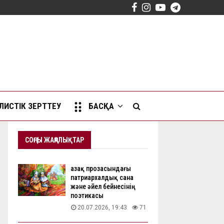
Facebook
Instagram
Youtube
Telegram
ИСТІК ЗЕРТТЕУ
БАСҚА
СОҢҒЫ ЖАҢАЛЫҚТАР
Қазақ прозасындағы
патриархалдық сана
және әйел бейнесінің
поэтикасы
20.07.2026, 19:43
71