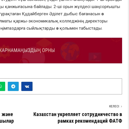
рды қанжығасына байлады. 2-ші орын жүлдесі шаңсорғышты
тұрақтаған Құдайберген Әділет дыбыс бағанасын өз
Алматы қаржы-экономикалық колледжінің директоры
ңімпаздарға сыйлықтарды өз қолымен табыстады.
КЕЛЕСІ
и және
Казахстан укрепляет сотрудничество в
пшылар
рамках рекомендаций ФАТФ