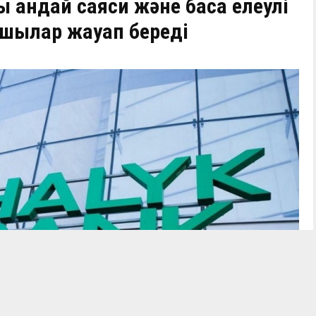
 қандай саяси және басқа елеулі
пшылар жауап береді