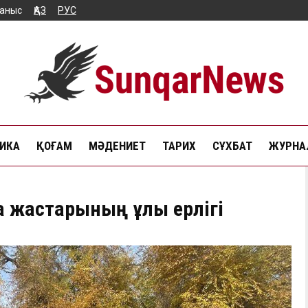
аныс
ҚАЗ
РУС
ИКА
ҚОҒАМ
МӘДЕНИЕТ
ТАРИХ
СҰХБАТ
ЖУРНАЛ
зақ жастарының ұлы ерлігі