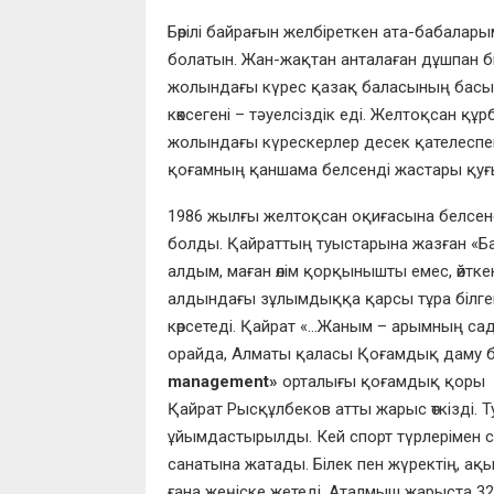
Бөрілі байрағын желбіреткен ата-бабалары
болатын. Жан-жақтан анталаған дұшпан біз
жолындағы күрес қазақ баласының басын б
көксегені – тәуелсіздік еді. Желтоқсан қ
жолындағы күрескерлер десек қателеспейм
қоғамның қаншама белсенді жастары қуғы
1986 жылғы желтоқсан оқиғасына белсен
болды. Қайраттың туыстарына жазған «Бақ
алдым, маған өлім қорқынышты емес, өйтк
алдындағы зұлымдыққа қарсы тұра білген
көрсетеді. Қайрат «…Жаным – арымның сад
орайда, Алматы қаласы Қоғамдық даму
management»
орталығы қоғамдық қоры с
Қайрат Рысқұлбеков атты жарыс өткізді.
ұйымдастырылды. Кей спорт түрлерімен са
санатына жатады. Білек пен жүректің, а
ғана жеңіске жетеді. Аталмыш жарыста 32