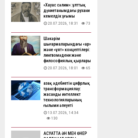
«Хауас сәлим»: ұлттық
дүниетанымдағы рухани
кемелдік ұғымы
20.07.2026, 18:31
73
Шәкәрім
шығармаларындағы «ар»
және «ұят» концептілері:
лингвомәдени және
философиялық қырлары
20.07.2026, 18:01
65
Қазақ әдебиетін цифрлық
трансформациялау:
жасанды интеллект
технологияларының
ғылыми әлеуеті
13.07.2026, 14:34
130
АҚСУАТТА ӘН МЕН ӨНЕР