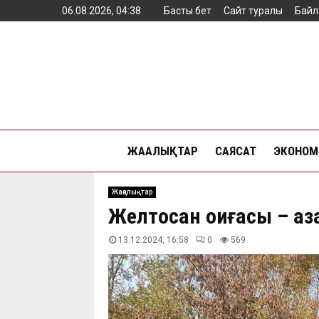
06.08.2026, 04:38
Басты бет
Сайт туралы
Байл
ЖАҢАЛЫҚТАР
САЯСАТ
ЭКОНОМ
Жаңалықтар
Желтоқсан оқиғасы – қа
13.12.2024, 16:58
0
569