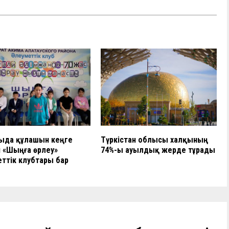
ыда құлашын кеңге
Түркістан облысы халқының
 «Шыңға өрлеу»
74%-ы ауылдық жерде тұрады
ттік клубтары бар