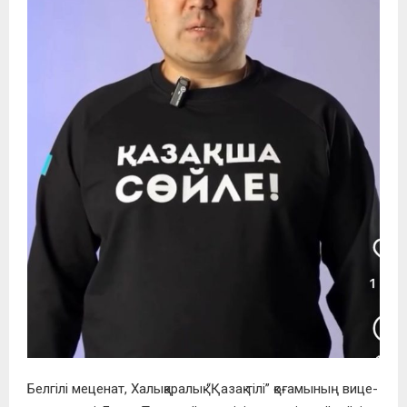
Белгілі меценат, Халықаралық “Қазақ тілі” қоғамының вице-