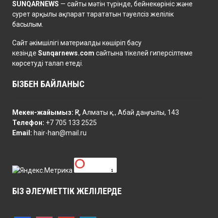
SUNQARNEWS
— сайты мәтін түрінде, бейнекөрініс және
сурет арқылы ақпарат тарататын тәуелсіз желілік
басылым.
Сайт әкімшілігі материалды көшіріп басу
кезінде
Sunqarnews.com
сайтына тікелей гиперсілтеме
көрсетуді талап етеді.
БІЗБЕН БАЙЛАНЫС
Мекен-жайымыз:
ҚР, Алматы қ., Абай даңғылы, 143
Телефон:
+7 705 133 2525
Email:
hair-han@mail.ru
БІЗ ӘЛЕУМЕТТІК ЖЕЛІЛЕРДЕ