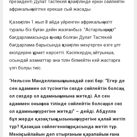
президенті Дулат Тастекей қазақ тілінде еркін сөйлейтін
африкалық жігітке ерекше сый жасады.
Қазақ тілін 1 жыл 8 айда үйренген африкалық жігіт
туралы біз бұған дейін жазғанбыз. “Астарлық ақиқат”
бағдарламасында қонақта болған Дулат Тастекей
бағдарлама барысында қазақ тілін меңгерген өзге ұлт
өкілдеріне құрмет көрсетті. Кәсіпкердің айтуынша,
осындай азаматтар ана тілін білмейтін кей жастарға
үлгі болуы тиіс.
“
Нельсон Манделланың мынадай сөзі бар: “Егер де
сен адаммен ол түсінетін сөзде сөйлейтін болсаң,
ол сөздер ол адамның миына жетеді. Ал сен
адаммен оның ана тілінде сөйлейтін болсаң, ол сөз
ол адамның жүрегіне жетеді” – дейді. Абдулла
бұл жерде қазақтың қызының жүрегіне қалай жетіп
тұр? Қазақша сөйлегеннің арқасында жетіп тұр.
Менің сыйлайын деп отырғаным қарапайым ғана