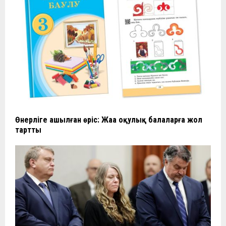
Өнерліге ашылған өріс: Жаңа оқулық балаларға жол
тартты