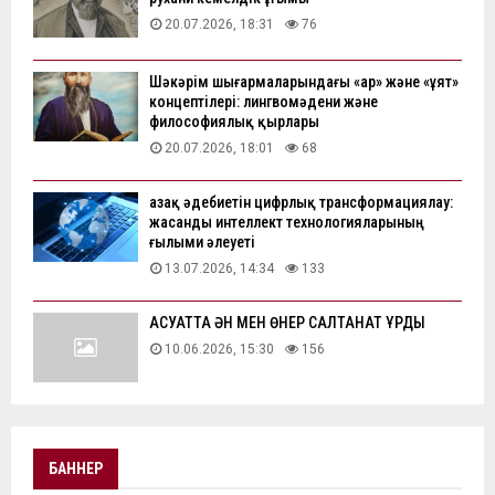
20.07.2026, 18:31
76
Шәкәрім шығармаларындағы «ар» және «ұят»
концептілері: лингвомәдени және
философиялық қырлары
20.07.2026, 18:01
68
Қазақ әдебиетін цифрлық трансформациялау:
жасанды интеллект технологияларының
ғылыми әлеуеті
13.07.2026, 14:34
133
АҚСУАТТА ӘН МЕН ӨНЕР САЛТАНАТ ҚҰРДЫ
10.06.2026, 15:30
156
БАННЕР