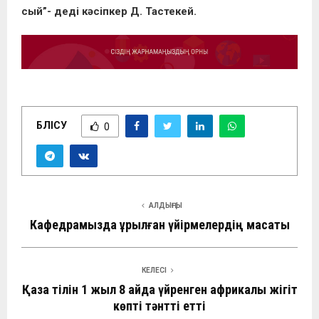
сый”- деді кәсіпкер Д. Тастекей.
БӨЛІСУ
0
АЛДЫҢҒЫ
Кафедрамызда құрылған үйірмелердің мақсаты
КЕЛЕСІ
Қазақ тілін 1 жыл 8 айда үйренген африкалық жігіт
көпті тәнтті етті