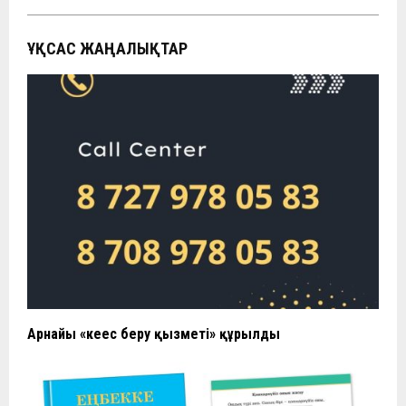
ҰҚСАС ЖАҢАЛЫҚТАР
Арнайы «кеңес беру қызметі» құрылды