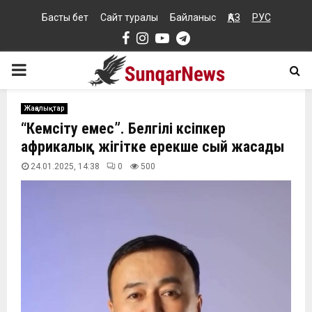
Басты бет
Сайт туралы
Байланыс
ҚАЗ
РУС
Facebook
Instagram
Youtube
Telegram
PRIMARY
MENU
Жаңалықтар
“Кемсіту емес”. Белгілі кәсіпкер
африкалық жігітке ерекше сый жасады
24.01.2025, 14:38
0
500