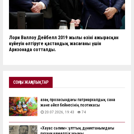
Лори Валлоу Дейбелл 2019 жылы өзінің ажырасқан
күйеуін өлтіруге қастандық жасағаны үшін
Аризонада сотталды.
СОҢҒЫ ЖАҢАЛЫҚТАР
Қазақ прозасындағы патриархалдық сана
және әйел бейнесінің поэтикасы
20.07.2026, 19:43
74
«Хауас сәлим»: ұлттық дүниетанымдағы
рухани кемелдік ұғымы