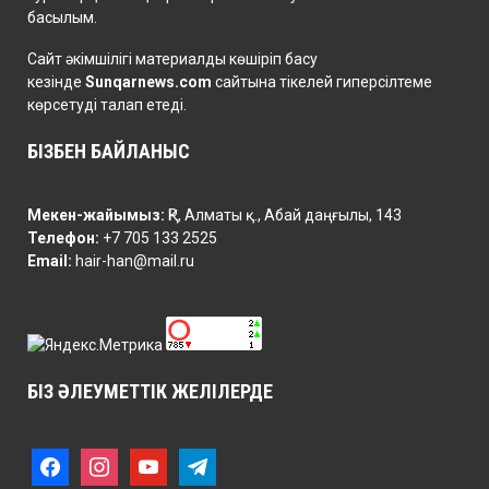
басылым.
Сайт әкімшілігі материалды көшіріп басу
кезінде
Sunqarnews.com
сайтына тікелей гиперсілтеме
көрсетуді талап етеді.
БІЗБЕН БАЙЛАНЫС
Мекен-жайымыз:
ҚР, Алматы қ., Абай даңғылы, 143
Телефон:
+7 705 133 2525
Email:
hair-han@mail.ru
БІЗ ӘЛЕУМЕТТІК ЖЕЛІЛЕРДЕ
f
i
y
t
a
n
o
e