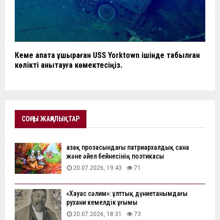
Кеме апатқа ұшыраған USS Yorktown ішінде табылған
көлікті анықтауға көмектесіңіз.
СОҢҒЫ ЖАҢАЛЫҚТАР
Қазақ прозасындағы патриархалдық сана
және әйел бейнесінің поэтикасы
20.07.2026, 19:43
71
«Хауас сәлим»: ұлттық дүниетанымдағы
рухани кемелдік ұғымы
20.07.2026, 18:31
73