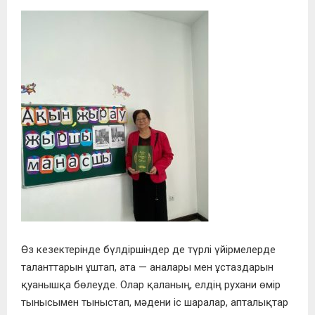
Өз кезектерінде бүлдіршіндер де түрлі үйірмелерде
таланттарын ұштап, ата — аналары мен ұстаздарын
қуанышқа бөлеуде. Олар қаланың, елдің рухани өмір
тынысымен тыныстап, мәдени іс шаралар, апталықтар