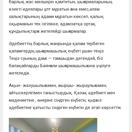
барлық жас мөлшерін қамтитын, шығармаларының
өзекті идеялары ұлт мұратын ғана емес,әлем
халықтарының адами мұратын көксеп, қалың
оқырманын тек ізгілікке, адамзатқа ортақ
құндылықтарға жетелейді шығармалар.
Әдебиеттің барлық жанрында қалам тербеген
қаламгердің шығармашылық еңбегі ұшан-теңіз.
Теңіз суының дәмі — тамшыдан дегендей, біз
балақайларды Баянғали шығармашылығына үңілуге
жетеледік.
Ақын- жазушылығымен, жыршы- жыраулығымен,
айтыскерлігімен таныстырдық. Қазақ әдебиеті мен
мәдениетіне , өнеріне сіңірген еңбегін, қырғыз
әдебиетіне қатысты сіңірген еңбегін де атап көрсеттік.