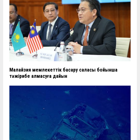
Малайзия мемлекеттік басқару саласы бойынша
тәжірибе алмасуға дайын