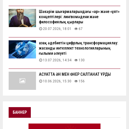
Шәкәрім шығармаларындағы «ар» және «ұят»
концептілері: лингвомәдени және
философиялық қырлары
20.07.2026, 18:01
67
Қазақ әдебиетін цифрлық трансформациялау:
жасанды интеллект технологияларының
ғылыми әлеуеті
13.07.2026, 14:34
130
АҚСУАТТА ӘН МЕН ӨНЕР САЛТАНАТ ҚҰРДЫ
10.06.2026, 15:30
156
БАННЕР