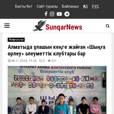
Басты бет
Сайт туралы
Байланыс
ҚАЗ
РУС
Facebook
Instagram
Youtube
Telegram
PRIMARY
MENU
Жаңалықтар
Алматыда құлашын кеңге жайған «Шыңға
өрлеу» әлеуметтік клубтары бар
08.11.2024, 19:34
0
521