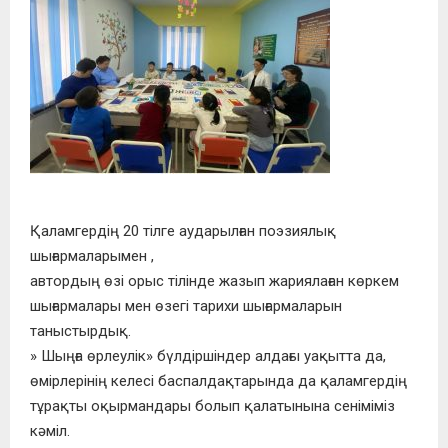
Қаламгердің 20 тілге аударылған поэзиялық
шығармаларымен ,
автордың өзі орыс тілінде жазып жариялаған көркем
шығармалары мен өзегі тарихи шығармаларын
таныстырдық.
» Шыңға өрлеулік» бүлдіршіндер алдағы уақытта да,
өмірлерінің келесі баспалдақтарында да қаламгердің
тұрақты оқырмандары болып қалатынына сеніміміз
кәміл.