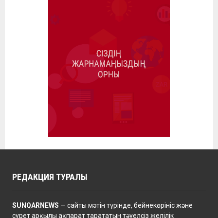
РЕДАКЦИЯ ТУРАЛЫ
SUNQARNEWS
— сайты мәтін түрінде, бейнекөрініс және
сурет арқылы ақпарат тарататын тәуелсіз желілік