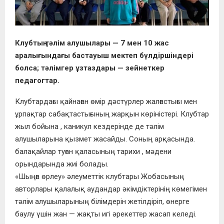
Клубтың тәлім алушылары — 7 мен 10 жас
аралығындағы бастауыш мектеп бүлдіршіндері
болса; тәлімгер ұзтаздары — зейнеткер
педагогтар.
Клубтардағы қайнаған өмір дәстүрлер жалғастығы мен
ұрпақтар сабақтастығының жарқын көріністері. Клубтар
жыл бойына , каникул кездерінде де тәлім
алушыларына қызмет жасайды. Соның арқасында.
балақайлар туған қаласының тарихи , мәдени
орындарында жиі болады.
«Шыңға өрлеу» әлеуметтік клубтары Жобасының
авторлары қалалық аудандар әкімдіктерінің көмегімен
тәлім алушыларының білімдерін жетілдіріп, өнерге
баулу үшін жан — жақты игі әрекеттер жасап келеді.