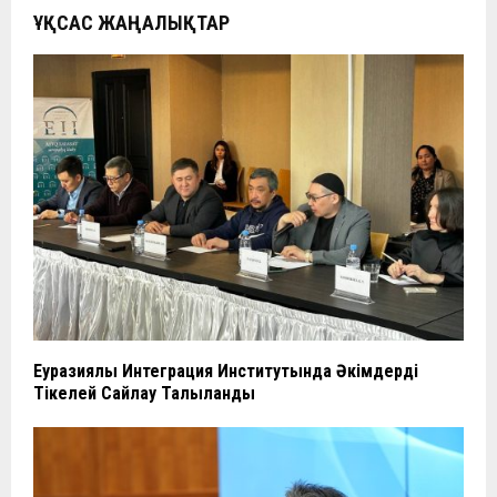
ҰҚСАС ЖАҢАЛЫҚТАР
Еуразиялық Интеграция Институтында Әкімдерді
Тікелей Сайлау Талқыланды