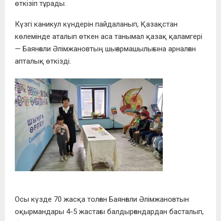
өткізіп тұрады.
Күзгі каникул күндерін пайдаланып, Қазақстан
көлемінде аталып өткен аса танымал қазақ қаламгері
— Баянғали Әлімжановтың шығармашылығына арналған
апталық өткізді.
Осы күзде 70 жасқа толған Баянғали Әлімжановтын
оқырмандары 4-5 жастағы балдырғандардан басталып,