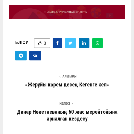
БӨЛІСУ
3
АЛДЫҢҒЫ
«Жерұйық көрем десең Кегенге кел»
КЕЛЕСІ
Динар Нөкетаеваның 60 жас мерейтойына
арналған кездесу