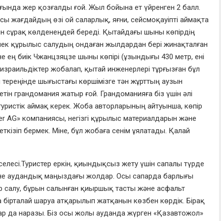
ағында
жер қ
озғалды ғой.
Жыл бойына ет
үйренген 2 балл
.
сы жағдайдың өзі ой саларлық, яғни
, сейсм
о
қауіпті аймақта
ен
с
ұрақ көлденеңдей береді.
Қытайд
ағы
шыны көпірдің
не
к
құрылыс
салудың ондаған жылдардан бері жинақталған
не
е
ң биік
Чжанцзяцзе шыны көпірі
(
ұзындығы
430 метр, ені
израильдіктер жобалап,
қ
ытай инжен
ер
лер
і тұрғызған
б
ұл
 тереңінде шығыстағы көршімізге тән жұрттың аузын
тетін грандом
ания
жатыр
ғой
.
Грандо
манияға біз үшін әлі
туристік айм
ақ керек
.
Жоба авторларының айтуынша, көпір
er AG
» компаниясы, негізгі құрылыс материалдарын және
ткізіп бермек. Міне, бұл жобаға сенім ұялатады. Қалай
селесі
.
Т
уристер еркін
, қиындықсыз
жету үшін сапалы түрде
не аудандық маңыздағы жолдар
.
О
сы сапарда барлығы
 салу, б
ұрын салынған
қиыршық тасты және асфальт
 бірталай
шаруа атқарылып жатқанын көз
бен көрдік.
Бірақ
дар да наразы. Біз осы жолы ауданда жүрген
«Қазавтожол»