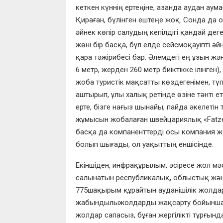
кеткен күннің ертеңіне
,
азанда
а
удан аум
Қ
ираған
,
бүлiнген ештеңе
жоқ.
С
онда да о
әйнек көпір салудың кепілдігі қандай дег
жөні
бір
басқа, б
ұл елде сейсмоқауіпті әй
қара тәжірибесі бар. Әлемдегі
е
ң ұзын жә
6 метр, жер
ден 260 метр биіктік
к
е ілінген),
ж
оба туристік мақсатты көздегені
ме
н
,
түп
аштырып, ұлы
х
алық
ретінде өзіне тәнті е
ерте
,
бі
зге нағыз шынайы, п
айда
ә
келетін 
жұмысын жобалаған швейцариялық «
Fatz
басқа да компаненттерді осы компания же
болып шығады, ол уақыттың еншісінде.
Екіншіден, инфрақұрылым, әсіресе жол мә
салынатын республика
лық, о
блыстық жә
77
5
шақырым
құ
райтын ауданішілік жолдар
жабынды
лы
жолдарды жақсарту бойынша
жолдар сапасыз, бұған жергілікті тұрғын