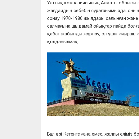
Ұлттық
компаниясының Алматы облысы 
жағдайдың себебін сұрағанымызда, оның
сонау 1970-1980
жылдары салынған
және 
салмағына шыдамай
ойықтар п
айда болға
қабат жабынды жүргізу, ол үшін қиыршық 
қолданылмақ.
Бұл өз
і
К
ег
е
нге ғана емес, жалпы еліміз 