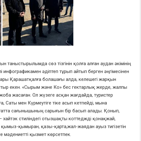
ғын
таныстырылымда
с
өз т
ізгіні
н қолға алған
а
удан әкімінің
лі инфографикамен әдіп
теп тұрып айтып берген әңгімесінен
лары
Қ
ара
шатқалға болашағы алда
,
келешегі жарқын
отыр екен.
«
Сырым және
Ко
»
бес гектарлық жерде,
жалпы
ж
оба жаса
ған. Ол жүзеге асқан жағдайда
,
туристер
ға
,
С
аты
мен
Күрме
у
ті
ге
тіке асып кетпейді, м
ына
ғат
т
а сағынышының сар
ығ
ын
бір
басып алады. Қонып,
–
хай
т
э
к стиліндегі
отыз
шақты коттедж
ді қонақжай
,
, қымыз-
қымыран
, қазы-
қарта
,
жа
л-жая
дан
а
уыз тигізетін
ге мәдениетті
қ
ызмет көрсетпек.