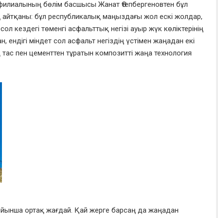
филиалыны
ң
бөлім басшысы Жанат Өтепбергеновте
н бұл
 айтқаны:
бұл республикалық маңыздағы жол ескі жолдар,
сол кездегі төменгі
асфальтты
қ
негізі
ауыр жүк көлік
терінің
н, ендігі міндет
с
ол
асфальт негіздің үстімен жаңадан екі
тас пен цементтен тұратын композитті жаңа технология
бойынша ортақ
ж
ағдай.
Қай жерге барсаң да
жаңадан