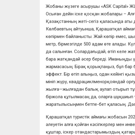
Жобаны жүзеге асырушы
«ASK Capital»
Ж
Осыған дейін іске қосқан жобалары
–
Алғ
Қазақстанның жеті-сегіз қаласында аты
К
өлбаевтың айтуынша, Қара
шат
қал
айма
көпір
мен байланысты
.
Жай көпір емес, ш
метр,
бір
мезгілде 500
а
дам өте алады.
Күл
да салы
нған. Солар
дағыдай
,
өтіп келе жа
бара жатқандай әсер береді
. Иманыңды ү
жармас
асың
.
Бірақ қорықпаңыз, б
ұл бар
эффект
.
Бір өтіп алыңыз, одан кейінгі қ
ызы
мініп жүру
,
квадра
циклмен
ор
қояндай
орғу
жыл
ға
—
жылғада
н балық аулап отырып
тұ
бір
жола
құтыл
масаң
да, оларға шұқшиып 
жар
ат
ылысы
ңмен бетпе-бет қалас
ың
.
Д
ә
Қара
ш
атқа
л
туристік аймағы жобасын
20
әлеуетін алға қойған к
әсіпкерлер мен ин
құштар
,
іскер отандастарымыз
дың
қатары