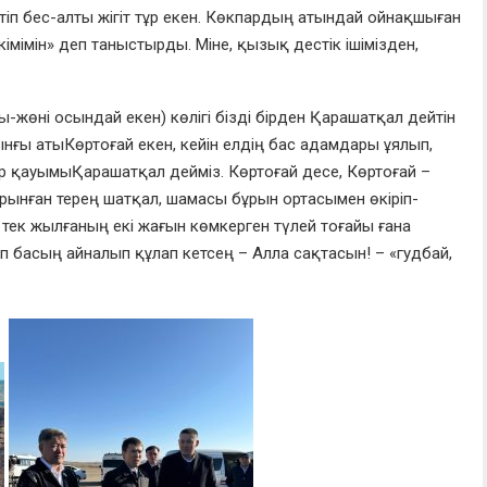
үтіп
бес-алты жігіт
тұр екен. Көкпардың атындай ойнақш
ыған
імі
мі
н
»
деп таныстырды. Міне, қызық
дестік
і
шімізден
,
ы-
жөні осындай екен
)
к
өлігі бізді бірден Қара
шат
қал дейтін
ынғы
аты
К
өртоғай
екен, к
ейін елдің бас адамдары ұялып,
ер қауымы
Қара
шатқал дейміз
.
Кө
р
тоғай десе,
К
өртоғай
–
рынған терең шатқа
л, шамасы бұрын ортасымен өкіріп-
тек жылғаның
екі жағын көмкер
ген т
үлей
тоғ
ай
ы
ғана
п басың айналып құлап кетсең –
Алла сақтасын!
–
«
г
удбай
,