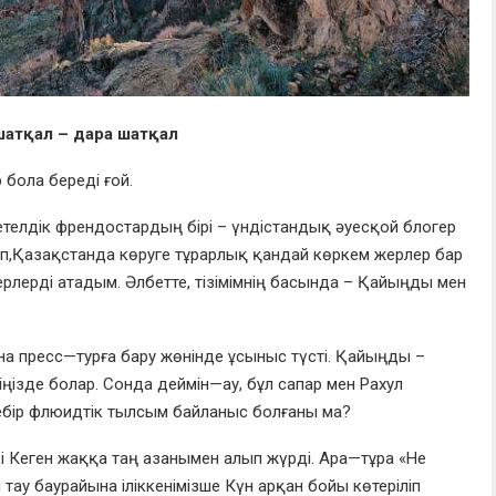
шатқал – дара шатқал
 бола береді
ғой.
етелдік
френ
достардың бірі
–
ү
ндістандық
әуесқой
блогер
п,
Қазақстан
да
көруге тұрарлық қандай
көркем
жерлер бар
рлерді атадым. Әлбетте, тізімімнің басында – Қайыңды мен
на пресс
—
тур
ға
бару жөнінде ұсыныс түсті.
Қай
ыңды
–
іңізде болар. Сонда деймін
—
ау
,
бұл сапар
мен
Р
ахул
е
бір
флюид
тік тылсым
б
айланыс болғаны ма?
ді
Кеге
н жаққа
т
аң азан
ы
мен алып жүрді. Ара
—
тұра
«Н
е
 тау баурайын
а
іліккенімізше
К
үн арқан бойы көте
ріліп