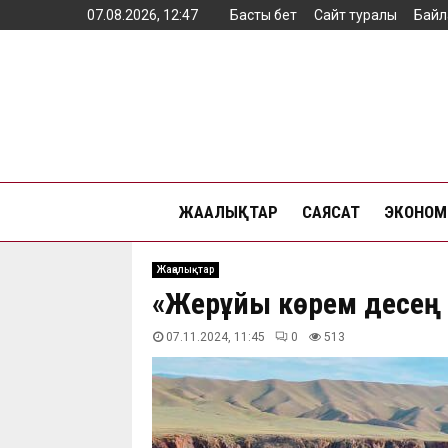
07.08.2026, 12:47
Басты бет
Сайт туралы
Байл
ЖАҢАЛЫҚТАР
САЯСАТ
ЭКОНОМ
Жаңалықтар
«Жерұйық көрем десең 
07.11.2024, 11:45
0
513