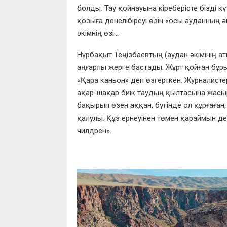
болды. Тау қойнауына кіре
берісте бізді к
қоз
ы
ға денелі
біреуі өзін
«
осы ауданның әк
әкімнің өзі
…
Н
ұрбақыт
Т
еңізбаевтың
(а
удан әкімінің
ат
аңғарлы жерге бастады.
Жұрт
қойған
бұр
«Қ
ара каньон
»
д
еп өзгерткен. Журналист
ақ
ар-
шақ
ар биік таудың қ
ы
лтасына жасы
бақырып ө
зен аққан
,
бүгінде ол құрғаған
,
қалу
л
ы
.
Құз
ернеуінен төмен қараймын
де
чилдрен
».