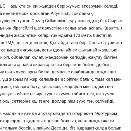
ШС
. Нарықта
он екі
жылдан бері жұмыс атқарумен келеді.
а кентінде
іске қосылған
Altyn
Fi
s
h,
сондай-ақ
дүркіреп тұрған
Qazaq Grill
желісін құрушылардың
бірі
С
ырым
ғының
бірегейлігі шатқал
үстінен салынатын аспалы
(ван
т
ты)
ыныда
н жасалатын көпір
.
Ұ
зындығы 170 метр, биіктігі 80
лі
ТМД-
да теңдесі
жоқ,
Қ
ытайда ғана бар.
Сосын
Г
рузияда
тқан
ың
да
аяғыңның астындағы әйнек шы
ты
най
жары
лып
йіріп,
ойбайлап құлап, жанд
ә
рмен көпірдің жақтау білігіне
 болғаны арнайы экран арқылы берілетін
бейне-дыбыс,
қтың көкесі арғы бетте
:
демалыс саябағында
атқа салт
,
үш жарым га жер көлемінде өсірілген балық,
тұма көл
м
ен
ңғиық ойларға бату
, қысқасы, смартфон мен гаджеттен
үңіл
уді кейінге ысыра тұрып, тұмса табиғатпен
,
ілкі
тұмса
л осы сәттері
ң
е еш
теңге
,
доллар һәм еуро тең келмейді.
26
жылдың күзінде аяқтау көзделіп отыр екен.
Экотуризм
весторлардың қадамы оңына
н болсын, жаңалыққа жаны
 толыға берсін
,
ылайым
.
Десе де,
біз
Қ
ара
шатқалда болып