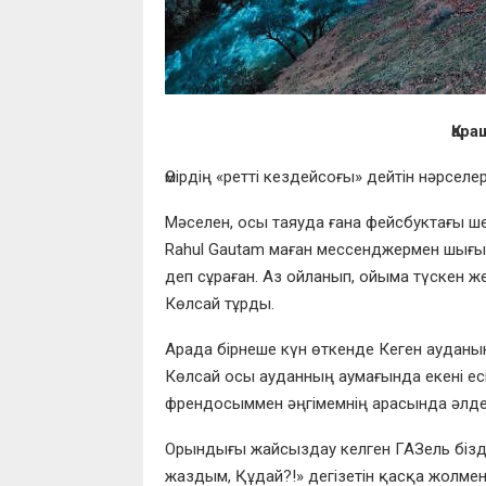
Қара
Өмірд
ің
«
ретті кездейсо
ғы»
дейтін
нәрселер
М
әселен, осы таяуда ғана фейсбуктағы ш
Rahul Gautam маған мессенджер
мен шығы
деп сұраған
.
Аз ойланып, ойыма түскен же
Көлса
й тұрды.
Арада бірнеше
к
үн өткенде
К
еген ауданы
К
өлсай осы ауданның аумағында екені ес
френ
досы
м
мен әңгімемнің арасында әлд
О
рындығы жайсыздау келген
ГАЗ
ель біз
жаздым
, Қ
ұдай
?!»
дегі
зетін қ
а
сқа жолмен