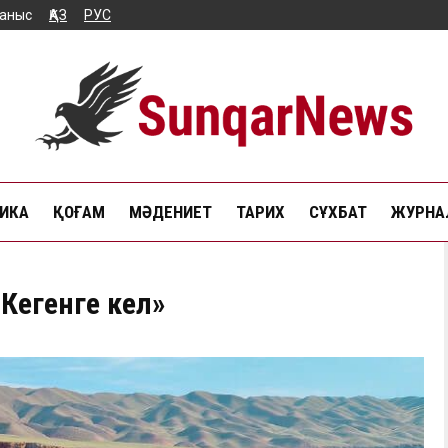
аныс
ҚАЗ
РУС
ИКА
ҚОҒАМ
МӘДЕНИЕТ
ТАРИХ
СҰХБАТ
ЖУРНАЛ
Кегенге кел»