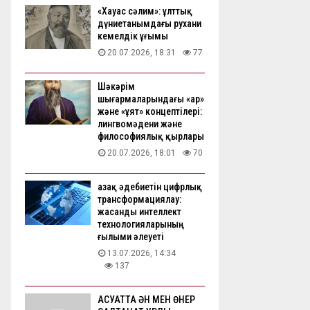
«Хауас сәлим»: ұлттық
дүниетанымдағы рухани
кемелдік ұғымы
20.07.2026, 18:31
77
Шәкәрім
шығармаларындағы «ар»
және «ұят» концептілері:
лингвомәдени және
философиялық қырлары
20.07.2026, 18:01
70
Қазақ әдебиетін цифрлық
трансформациялау:
жасанды интеллект
технологияларының
ғылыми әлеуеті
13.07.2026, 14:34
137
АҚСУАТТА ӘН МЕН ӨНЕР