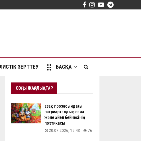
Facebook
Instagram
Youtube
Telegram
ИСТІК ЗЕРТТЕУ
БАСҚА
СОҢҒЫ ЖАҢАЛЫҚТАР
Қазақ прозасындағы
патриархалдық сана
және әйел бейнесінің
поэтикасы
20.07.2026, 19:43
76