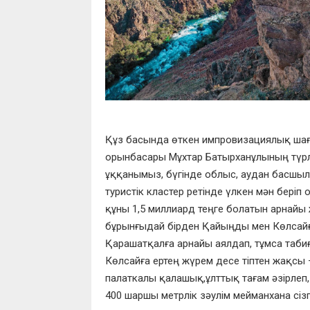
Құз басында
өткен импровизациялық ша
орынбасары
М
ұхтар
Батырханұлын
ың түр
ұққ
анымыз
,
бүгінде
о
блыс,
а
удан басшы
туристік кластер ретінде үлкен мән беріп 
құны 1
,5
миллиард
т
еңге болатын арнайы
бұрынғыдай бірден
Қ
айыңды
мен Көл
сай
Қ
ара
шатқалға арнайы аялдап, тұмса таби
Көлсай
ға ертең жүрем десе тіптен жақсы
палаткалы қалашық
,
ұлттық тағам әзірлеп
400 шаршы метрлік зә
улім мейманхана
сіз