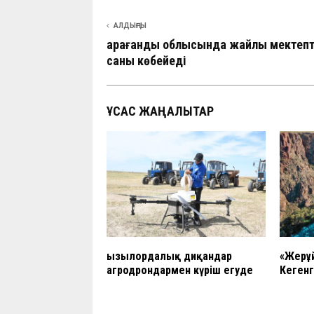
АЛДЫҢҒЫ
Қарағанды облысында жайлы мектеп
саны көбейеді
ҰҚСАС ЖАҢАЛЫҚТАР
Қызылордалық диқандар
«Жерұ
агродрондармен күріш егуде
Кегенг