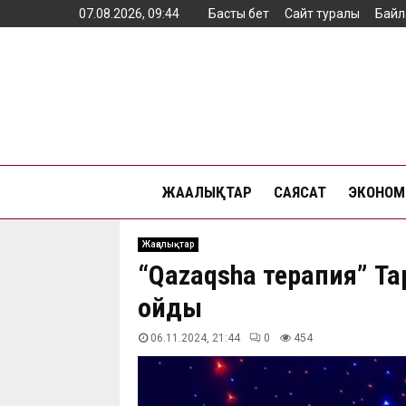
07.08.2026, 09:44
Басты бет
Сайт туралы
Байл
ЖАҢАЛЫҚТАР
САЯСАТ
ЭКОНОМ
Жаңалықтар
“Qazaqsha терапия” Т
қойды
06.11.2024, 21:44
0
454