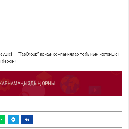
меушісі — “TasQroup” қаржы-компаниялар тобының жетекшісі
 берсін!