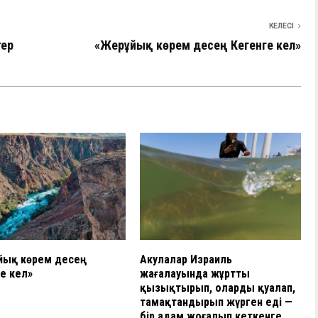
КЕЛЕСІ
тер
«Жерұйық көрем десең Кегенге кел»
йық көрем десең
Акулалар Израиль
е кел»
жағалауында жұртты
қызықтырып, оларды қуалап,
тамақтандырып жүрген еді —
бір адам жоғалып кеткенге