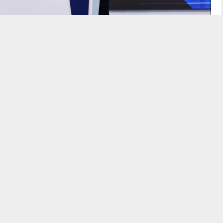
бағдарламасы бойынша 10 мектеп салу жоспарлануда.
і Ермағанбет Бөлекпаев Орталық коммуникациялар
ылғы оқу жылында Қарағандыда 2 мектеп ашылды. Жыл
ктеп ашу жоспарлануда.
ың өңірдегі әлеуметтік жобалардағы белсенді рөлін атап өтті.
мектептерді жаңғырту және жөндеу, сондай-ақ спорт
сырылды. Денсаулық сақтауда пульмонология,
лған жабдықтар сатып алынды.