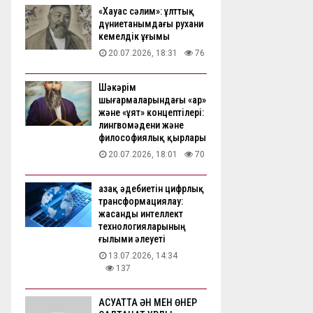
«Хауас сәлим»: ұлттық
дүниетанымдағы рухани
кемелдік ұғымы
20.07.2026, 18:31
76
Шәкәрім
шығармаларындағы «ар»
және «ұят» концептілері:
лингвомәдени және
философиялық қырлары
20.07.2026, 18:01
70
Қазақ әдебиетін цифрлық
трансформациялау:
жасанды интеллект
технологияларының
ғылыми әлеуеті
13.07.2026, 14:34
137
АҚСУАТТА ӘН МЕН ӨНЕР