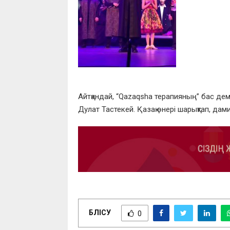
Айтқандай, “Qazaqsha терапияның” бас де
Дулат Тастекей. Қазақ өнері шарықтап, дами
БӨЛІСУ
0