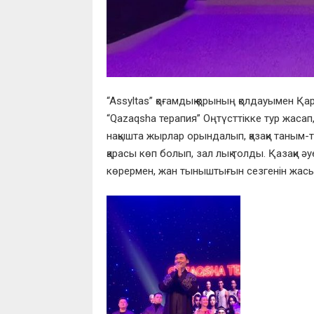
“Assyltas” қоғамдық қорының қолдауымен Қ
“Qazaqsha терапия” Оңтүсттікке тур жасап,
нақышта жырлар орындалып, қазақи таным-т
қарасы көп болып, зал лық толды. Қазақи
көрермен, жан тыныштығын сезгенін жас