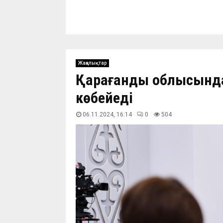
Жаңалықтар
Қарағанды облысында
көбейеді
06.11.2024, 16:14
0
505