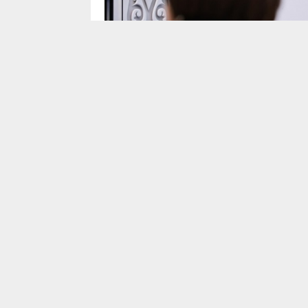
Қарағанды облысында «Жайлы мектеп» 
Бұл туралы Қарағанды облысының әкім
қызметінде өткен брифингте айтты.
Олардың құрылысы былтыр басталған. Би
соңына дейін жаңадан тағы бес жайлы ме
Бұған қоса, әкім «Қазақстан халқына» қорын
Қордың қолдауымен білім беру саласында 
алаңдарын салу бойынша 4 жоба жүзеге а
комбустиология және кардиологияға арна