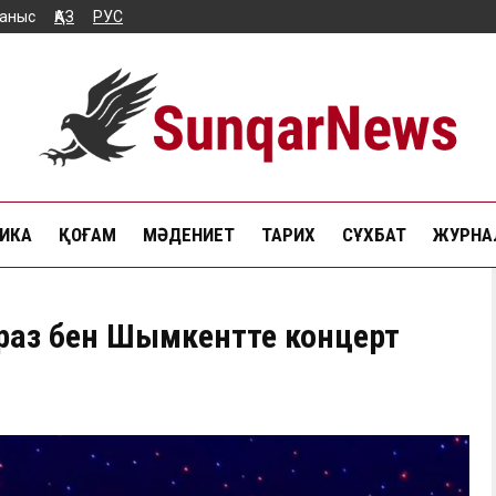
аныс
ҚАЗ
РУС
ИКА
ҚОҒАМ
МӘДЕНИЕТ
ТАРИХ
СҰХБАТ
ЖУРНАЛ
араз бен Шымкентте концерт