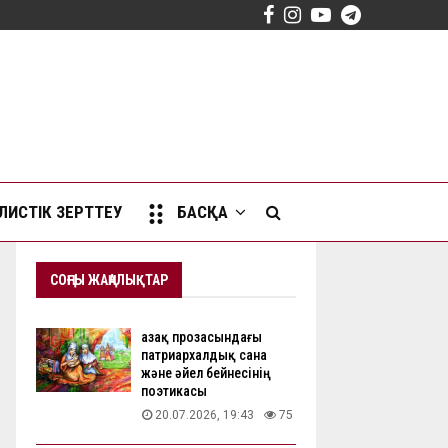
Facebook
Instagram
Youtube
Telegram
ИСТІК ЗЕРТТЕУ
БАСҚА
СОҢҒЫ ЖАҢАЛЫҚТАР
Қазақ прозасындағы
патриархалдық сана
және әйел бейнесінің
поэтикасы
20.07.2026, 19:43
75