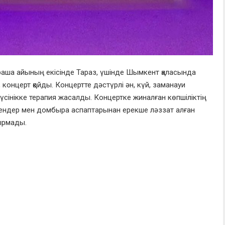
араша айының екісінде Тараз, үшінде Шымкент қаласында
 концерт қойды. Концертте дәстүрлі ән, күй, заманауи
үсінікке терапия жасалды. Концертке жиналған көпшіліктің
 әуендер мен домбыра аспаптарынан ерекше ләззат алған
ырмады.