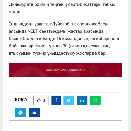
Дильмуратқа 50 мың теңгенің сертификаттары табыс
етілді.
Енді алдағы уақытта «Дүйсенбілік спорт» жобасы
аясында NEET санатындағы жастар арасында
баскетболдан кемінде 16 команданың, ал киберспорт
бойынша әр спорт түрінен 30 (отыз) қатысушының
қатысуымен турнир ұйымдастыру жоспарда бар.
БӨЛІСУ
0