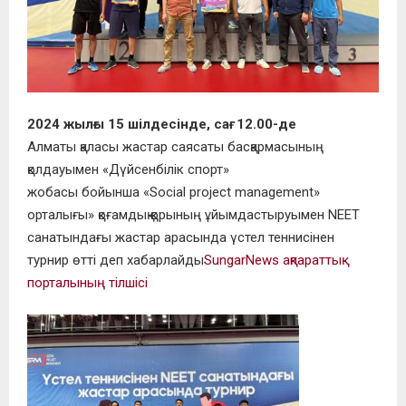
2024 жылғы 15 шілдесінде, сағ.
12.00-де
Алматы
қаласы
жастар саясаты
басқармасының
қолдауымен
«Дүйсенбілік спорт»
жобасы
бойынша
«Social project management»
орталығы» қоғамдық қорының ұйымдастыруымен NEET
санатындағы жастар арасында үстел теннисінен
турнир өтті деп хабарлайды
SungarNews ақпараттық
порталының тілшісі