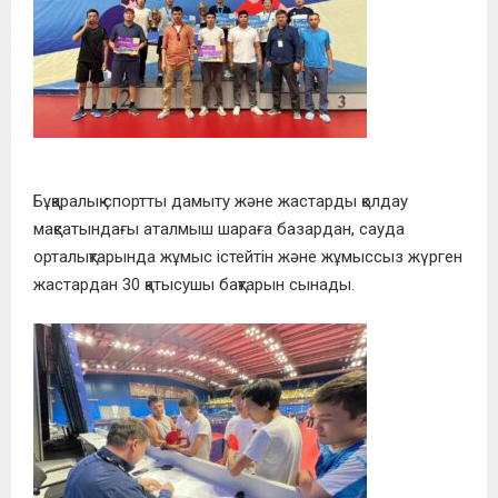
Бұқаралық спортты дамыту және жастарды қолдау
мақсатындағы аталмыш шараға базардан, сауда
орталықтарында жұмыс істейтін және жұмыссыз жүрген
жастардан 30 қатысушы бақтарын сынады.