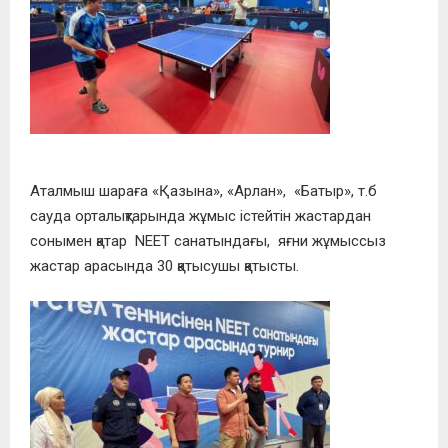
Аталмыш шараға «Қазына», «Арлан», «Батыр», т.б
сауда орталықтарында жұмыс істейтін жастардан
сонымен қатар NEET санатындағы, яғни жұмыссыз
жастар арасында 30 қатысушы қатысты.