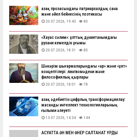
Қазақ прозасындағы патриархалдық сана
және әйел бейнесінің поэтикасы
20.07.2026, 19:43
80
«Хауас сәлим»: ұлттық дүниетанымдағы
рухани кемелдік ұғымы
20.07.2026, 18:31
85
Шәкәрім шығармаларындағы «ар» және «ұят»
концептілері: лингвомәдени және
философиялық қырлары
20.07.2026, 18:01
78
Қазақ әдебиетін цифрлық трансформациялау:
жасанды интеллект технологияларының
ғылыми әлеуеті
13.07.2026, 14:34
144
АҚСУАТТА ӘН МЕН ӨНЕР САЛТАНАТ ҚҰРДЫ