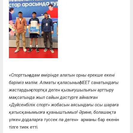
«Спорттың адам өмірінде алатын орны ерекше екені
бәріміз мәлім. Алматы қаласының NEET санатындағы
жастардың спортқа деген қызығушылығын арттыру
мақсатында жыл сайын дәстүрге айналған
«Дүйсенбілік спорт» жобасын аясындағы осы шараға
қатысқанымызға қуаныштымыз! Әрине, болашақта
үлкен додаларға түссек па деген»
арманы бар екенін
тілге тиек етті.