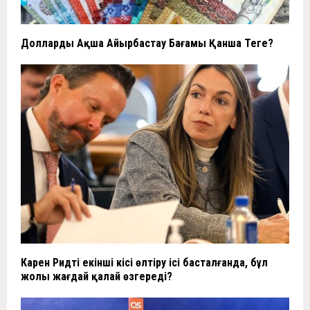
Доллардың Ақша Айырбастау Бағамы Қанша Теңге?
Карен Ридтің екінші кісі өлтіру ісі басталғанда, бұл
жолы жағдай қалай өзгереді?