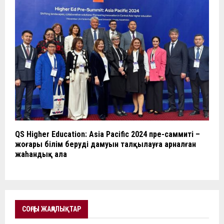
QS Higher Education: Asia Pacific 2024 пре-саммиті –
жоғары білім берудің дамуын талқылауға арналған
жаһандық алаң
СОҢҒЫ ЖАҢАЛЫҚТАР