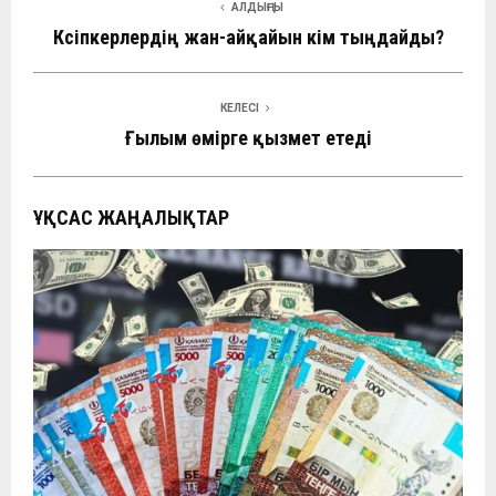
АЛДЫҢҒЫ
Кәсіпкерлердің жан-айқайын кім тыңдайды?
КЕЛЕСІ
Ғылым өмірге қызмет етеді
ҰҚСАС ЖАҢАЛЫҚТАР