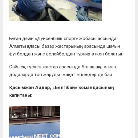
Бұған дейін «Дүйсенбілік спорт» жобасы аясында
Алматы қаласы базар жастарының арасында шағын
футболдан және волейболдан турнир өткен болатын.
Сайысқа түскен жастар арасында болашақта үлкен
додаларда топ жаруды мақсат еткендер де бар.
Қасымжан Айдар, «Белгібай» командасының
капитаны: