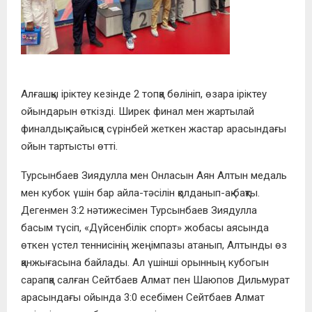
Алғашқы іріктеу кезінде 2 топқа бөлініп, өзара іріктеу
ойындарын өткізді. Ширек финал мен жартылай
финалдық сайысқа сүрінбей жеткен жастар арасындағы
ойын тартысты өтті.
Турсынбаев Зиядулла мен Онласын Аян Алтын медаль
мен кубок үшін бар айла-тәсілін қолданып-ақ бақты.
Дегенмен 3:2 нәтижесімен Турсынбаев Зиядулла
басым түсіп, «Дүйсенбілік спорт» жобасы аясында
өткен үстел теннисінің жеңімпазы атанып, Алтынды өз
қанжығасына байлады. Ал үшінші орынның кубогын
сарапқа салған Сейтбаев Алмат пен Шаюпов Дильмурат
арасындағы ойында 3:0 есебімен Сейтбаев Алмат