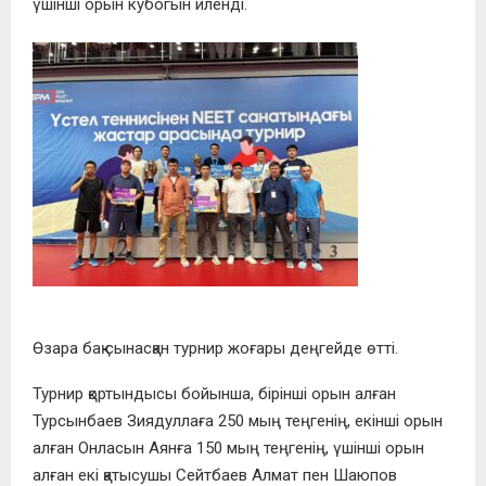
үшінші орын кубогын иленді.
Өзара бақ сынасқан турнир жоғары деңгейде өтті.
Турнир қортындысы бойынша, бірінші орын алған
Турсынбаев Зиядуллаға 250 мың теңгенің, екінші орын
алған Онласын Аянға 150 мың теңгенің, үшінші орын
алған екі қатысушы Сейтбаев Алмат пен Шаюпов