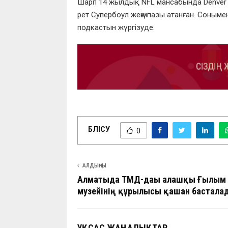
Шарп 14 жылдық NFL мансабында Denver B
рет Супербоул жеңімпазы атанған. Сонымен 
подкастын жүргізуде.
БӨЛІСУ
0
АЛДЫҢҒЫ
Алматыда ТМД-дағы алғашқы Ғылым
музейінің құрылысы қашан бастала
ҰҚСАС ЖАҢАЛЫҚТАР