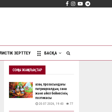
Facebook
Instagram
Youtube
Telegram
ИСТІК ЗЕРТТЕУ
БАСҚА
СОҢҒЫ ЖАҢАЛЫҚТАР
Қазақ прозасындағы
патриархалдық сана
және әйел бейнесінің
поэтикасы
20.07.2026, 19:43
77