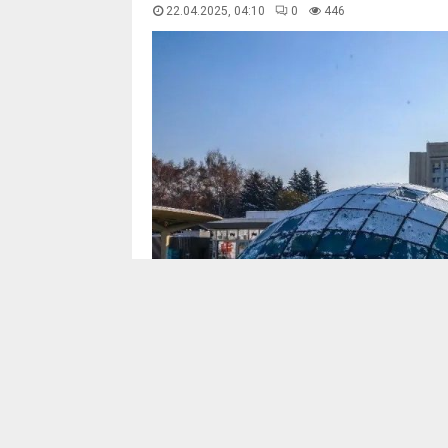
22.04.2025, 04:10
0
447