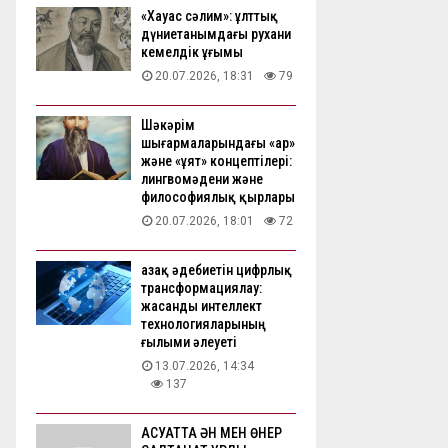
«Хауас сәлим»: ұлттық
дүниетанымдағы рухани
кемелдік ұғымы
20.07.2026, 18:31
79
Шәкәрім
шығармаларындағы «ар»
және «ұят» концептілері:
лингвомәдени және
философиялық қырлары
20.07.2026, 18:01
72
Қазақ әдебиетін цифрлық
трансформациялау:
жасанды интеллект
технологияларының
ғылыми әлеуеті
13.07.2026, 14:34
137
АҚСУАТТА ӘН МЕН ӨНЕР