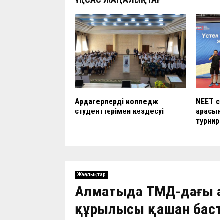
Ардагерлердің колледж
NEET 
студенттерімен кездесуі
арасын
турнир 
Жаңалықтар
Алматыда ТМД-дағы 
құрылысы қашан бас