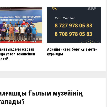
санатындағы жастар
Арнайы «кеңес беру қызметі»
да үстел теннисінен
құрылды
өтті!
алғашқы Ғылым музейінің
талады?