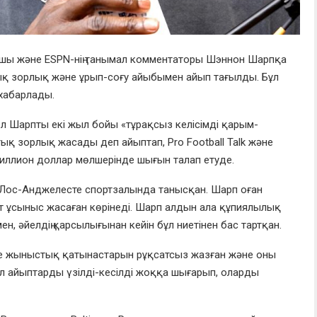
лшы және ESPN-нің танымал комментаторы Шэннон Шарпқа
тық зорлық және ұрып-соғу айыбымен айып тағылды. Бұл
 хабарлады.
ел Шарпты екі жыл бойы «тұрақсыз келісімді қарым-
қ зорлық жасады деп айыптап, Pro Football Talk және
миллион доллар мөлшерінде шығын талап етуде.
 Лос-Анджелесте спортзалында танысқан. Шарп оған
т ұсыныс жасаған көрінеді. Шарп алдын ала құпиялылық
ен, әйелдің қарсылығынан кейін бұл ниетінен бас тартқан.
лге жыныстық қатынастарын рұқсатсыз жазған және оны
бұл айыптарды үзілді-кесілді жоққа шығарып, оларды