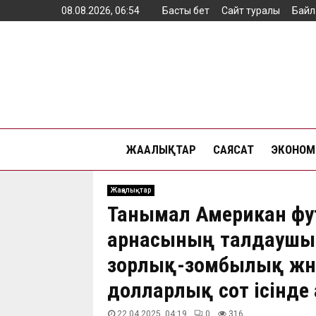
08.08.2026, 06:54
Басты бет
Сайт туралы
Байл
ЖАҢАЛЫҚТАР
САЯСАТ
ЭКОНОМ
Жаңалықтар
Танымал Американ фу
арнасының талдаушы
зорлық-зомбылық және
долларлық сот ісінде
22.04.2025, 04:19
0
316