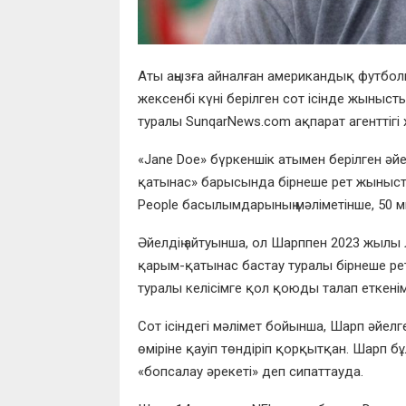
Аты аңызға айналған американдық футбо
жексенбі күні берілген сот ісінде жыныс
туралы SunqarNews.com ақпарат агенттігі
«Jane Doe» бүркеншік атымен берілген әй
қатынас» барысында бірнеше рет жынысты
People басылымдарының мәліметінше, 50 
Әйелдің айтуынша, ол Шарппен 2023 жылы
қарым-қатынас бастау туралы бірнеше ре
туралы келісімге қол қоюды талап еткенім
Сот ісіндегі мәлімет бойынша, Шарп әйе
өміріне қауіп төндіріп қорқытқан. Шарп 
«бопсалау әрекеті» деп сипаттауда.