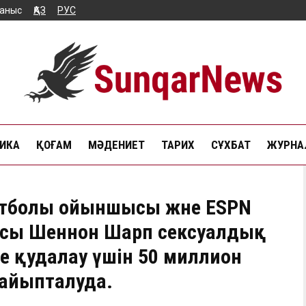
аныс
ҚАЗ
РУС
ИКА
ҚОҒАМ
МӘДЕНИЕТ
ТАРИХ
СҰХБАТ
ЖУРНАЛ
тболы ойыншысы және ESPN
сы Шеннон Шарп сексуалдық
 қудалау үшін 50 миллион
 айыпталуда.