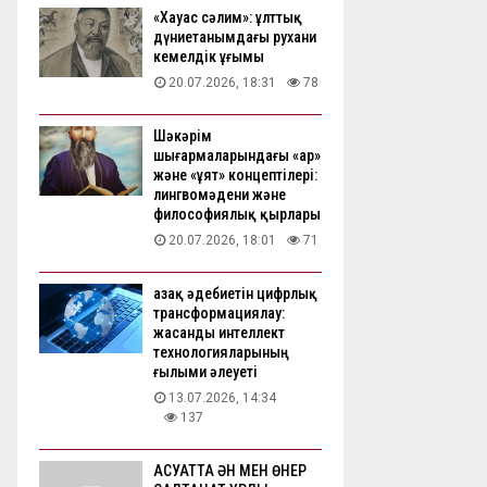
«Хауас сәлим»: ұлттық
дүниетанымдағы рухани
кемелдік ұғымы
20.07.2026, 18:31
78
Шәкәрім
шығармаларындағы «ар»
және «ұят» концептілері:
лингвомәдени және
философиялық қырлары
20.07.2026, 18:01
71
Қазақ әдебиетін цифрлық
трансформациялау:
жасанды интеллект
технологияларының
ғылыми әлеуеті
13.07.2026, 14:34
137
АҚСУАТТА ӘН МЕН ӨНЕР