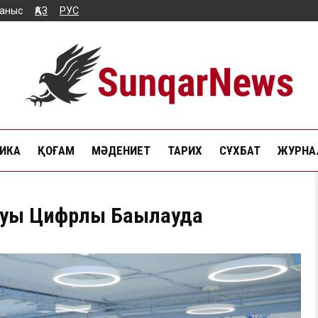
аныс
ҚАЗ
РУС
ИКА
ҚОҒАМ
МӘДЕНИЕТ
ТАРИХ
СҰХБАТ
ЖУРНАЛ
уы Цифрлық Бақылауда