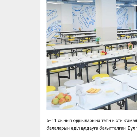
5–11 сынып оқушыларына тегін ыстық тама
балаларын әділ қолдауға бағытталған. Бұл