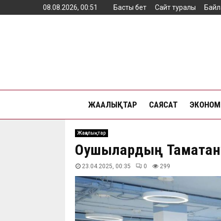
08.08.2026, 00:51
Басты бет
Сайт туралы
Байл
ЖАҢАЛЫҚТАР
САЯСАТ
ЭКОНОМ
Жаңалықтар
Оқушылардың Тамақтан
23.04.2025, 00:35
0
299