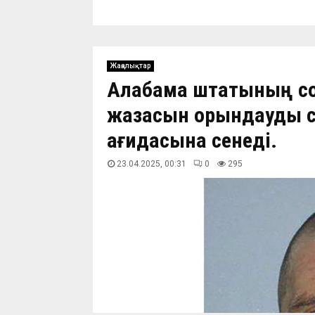
Жаңалықтар
Алабама штатының со
жазасын орындауды сұ
қағидасына сенеді.
23.04.2025, 00:31
0
296