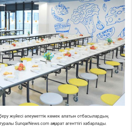
қ беру жүйесі әлеуметтік көмек алатын отбасылардың
 туралы SunqarNews.com ақпарат агенттігі хабарлады.