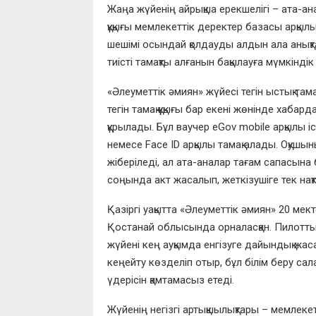
Жаңа жүйенің айрықша ерекшелігі – ата-ана
құқығы мемлекеттік деректер базасы арқыл
шешімі осындай қолдауды алдын ала анық
тиісті тамақты алғанын бақылауға мүмкіндік
«Әлеуметтік әмиян» жүйесі тегін ыстық т
тегін тамақ құқығы бар екені жөнінде хаба
құрылады. Бұл ваучер eGov mobile арқылы і
немесе Face ID арқылы тамақ алады. Оқушы
жіберіледі, ал ата-аналар тағам сапасына
соңында акт жасалып, жеткізушіге тек нақт
Қазіргі уақытта «Әлеуметтік әмиян» 20 мек
Қостанай облысында орналасқан. Пилоттық
жүйені кең ауқымда енгізуге дайындық жас
кеңейту көзделіп отыр, бұл білім беру са
үдерісін қамтамасыз етеді.
Жүйенің негізгі артықшылықтары – мемлекет