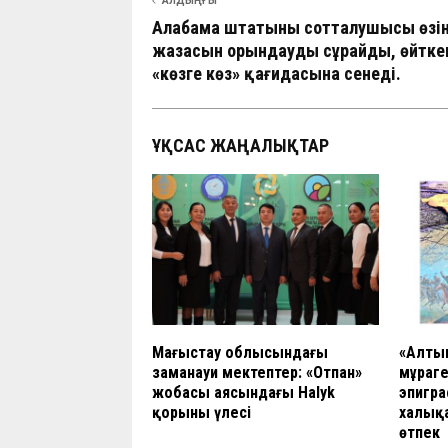
АЛДЫҢҒЫ
Алабама штатының сотталушысы өзіні
жазасын орындауды сұрайды, өйткен
«көзге көз» қағидасына сенеді.
ҰҚСАС ЖАҢАЛЫҚТАР
Маңғыстау облысындағы
«Алтын
заманауи мектептер: «Отпан»
мұраге
жобасы аясындағы Нalyk
эпигр
қорының үлесі
халық
өтпек