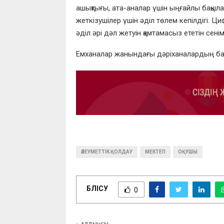
ашықтығы, ата-аналар үшін ыңғайлы бақыла
жеткізушілер үшін әділ төлем кепілдігі. Ц
әділ әрі дәл жетуін қамтамасыз ететін сенім
Емханалар жанындағы дәріханалардың бар
ӘЛЕУМЕТТІК ҚОЛДАУ
МЕКТЕП
ОҚУШЫ
БӨЛІСУ
0