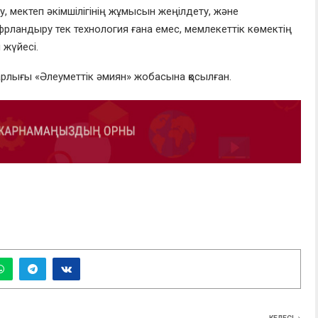
у, мектеп әкімшілігінің жұмысын жеңілдету, және
ифрландыру тек технология ғана емес, мемлекеттік көмектің
 жүйесі.
лығы «Әлеуметтік әмиян» жобасына қосылған.