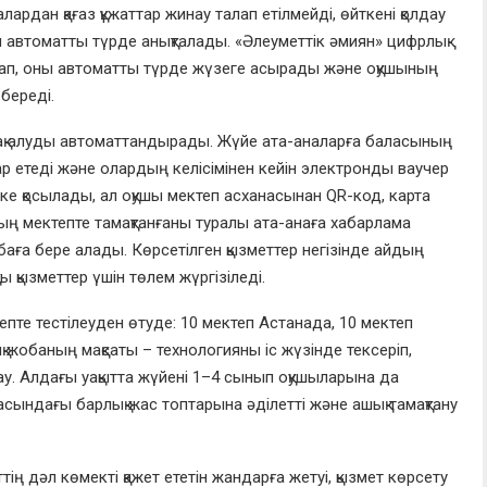
лардан қағаз құжаттар жинау талап етілмейді, өйткені қолдау
ы автоматты түрде анықталады. «Әлеуметтік әмиян» цифрлық
тап, оны автоматты түрде жүзеге асырады және оқушының
 береді.
амақ алуды автоматтандырады. Жүйе ата-аналарға баласының
рдар етеді және олардың келісімінен кейін электронды ваучер
ске қосылады, ал оқушы мектеп асханасынан QR-код, карта
ның мектепте тамақтанғаны туралы ата-анаға хабарлама
 баға бере алады. Көрсетілген қызметтер негізінде айдың
ы қызметтер үшін төлем жүргізіледі.
тепте тестілеуден өтуде: 10 мектеп Астанада, 10 мектеп
 жобаның мақсаты – технологияны іс жүзінде тексеріп,
ау. Алдағы уақытта жүйені 1–4 сынып оқушыларына да
ласындағы барлық жас топтарына әділетті және ашық тамақтану
тің дәл көмекті қажет ететін жандарға жетуі, қызмет көрсету