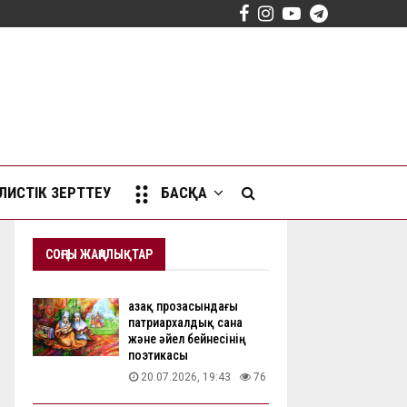
Facebook
Instagram
Youtube
Telegram
ИСТІК ЗЕРТТЕУ
БАСҚА
СОҢҒЫ ЖАҢАЛЫҚТАР
Қазақ прозасындағы
патриархалдық сана
және әйел бейнесінің
поэтикасы
20.07.2026, 19:43
76