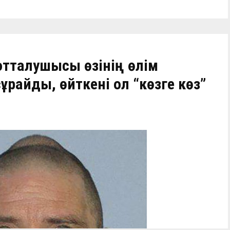
тталушысы өзінің өлім
райды, өйткені ол “көзге көз”