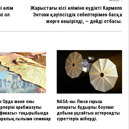
КЕЛЕСІ
ң өлім
Жарыстағы кісі өліміне күдікті Кармело
і ол
Энтони қауіпсіздік себептерімен басқа
жерге көшірілді, — дейді отбасы.
 Орда және оның
NASA-ның Люси ғарыш
рлерінің арабжазулы
аппараты бұдырлы боулинг
афикасы» тақырыбында
добына ұқсайтын астероидтың
аралық ғылыми семинар
суреттерін жіберді.