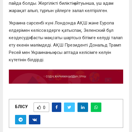
пайда болды. Жергілікті биліктің айтуынша, үш адам
жарақат алып, тұрғын үйлерге залал келтірілген.
Украина сәрсенбі күні Лондонда АҚШ және Еуропа
елдерімен келіссөздерге қатыспақ. Зеленский бұл
кездесудің басты мақсаты шартсыз бітімге келуді талап
ету екенін мәлімдеді. АҚШ Президенті Дональд Трамп
Ресей мен Украинаның осы аптада келісімге келуін
күтетінін білдірді.
БӨЛІСУ
0