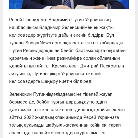
Ресей Президенті Владимир Путин Украинаның
көшбасшысы Владимир Зеленскиймен екіжақты
келіссөздер жүргізуге дайын екенін білдірді. Бұл
туралы SunqarNews.com ақпарат агенттігі хабарлады.
Путин Ресейдің әрқашан бейбіт бастамаларға оң көзбен
қарағанын және Киев режимінің де солай ойлағанын
қалайтынын айтты. Кремль өкілі Дмитрий Песковтың
айтуынша, Путиннің пікірі Украинаны тікелей
келіссөздерге шақыру ниетін білдіреді.
Зеленский Путиннің мәлімдемесіне тікелей жауап
бермесе де, бейбіт тұрғындардың қауіпсіздігін
қамтамасыз ететін кез келген диалогқа дайын екенін
айтты. 2022 жылдың ақпан айында Ресей Украинаға
толық ауқымды шабуыл жасағаннан кейін екі тарап
арасында тікелей келіссөздер жүргізілмеген.