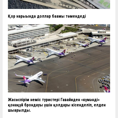
Қор нарығында доллар бағамы төмендеді
Жасөспірім неміс туристері Гавайиден «күмәнді»
қонақүй брондауы үшін қолдары кісенделіп, елден
шығарылды.