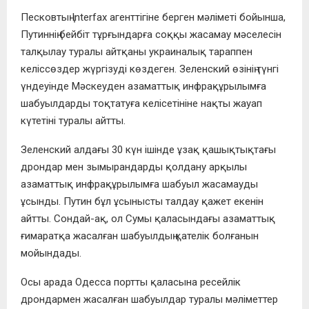
Песковтың Interfax агенттігіне берген мәліметі бойынша,
Путиннің бейбіт тұрғындарға соққы жасамау мәселесін
талқылау туралы айтқаны украиналық тараппен
келіссөздер жүргізуді көздеген. Зеленский өзінің түнгі
үндеуінде Мәскеуден азаматтық инфрақұрылымға
шабуылдарды тоқтатуға келісетініне нақты жауап
күтетіні туралы айтты.
Зеленский алдағы 30 күн ішінде ұзақ қашықтықтағы
дрондар мен зымырандарды қолдану арқылы
азаматтық инфрақұрылымға шабуыл жасамауды
ұсынды. Путин бұл ұсынысты талдау қажет екенін
айтты. Сондай-ақ, ол Сумы қаласындағы азаматтық
ғимаратқа жасалған шабуылдың қателік болғанын
мойындады.
Осы арада Одесса портты қаласына ресейлік
дрондармен жасалған шабуылдар туралы мәліметтер