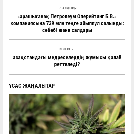
АЛДЫҢҒЫ
«Қарашығанақ Петролеум Оперейтинг Б.В.»
компаниясына 739 млн теңге айыппұл салынды:
себебі және салдары
КЕЛЕСІ
Қазақстандағы медреселердің жұмысы қалай
реттеледі?
ҰҚСАС ЖАҢАЛЫҚТАР