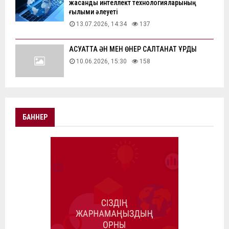
жасанды интеллект технологияларының
ғылыми әлеуеті
13.07.2026, 14:34
137
АҚСУАТТА ӘН МЕН ӨНЕР САЛТАНАТ ҚҰРДЫ
10.06.2026, 15:30
158
БАННЕР