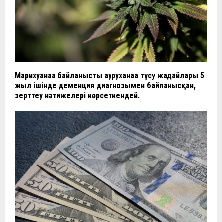
Марихуанаға байланысты ауруханаға түсу жағдайлары 5
жыл ішінде деменция диагнозымен байланысқан,
зерттеу нәтижелері көрсеткендей.