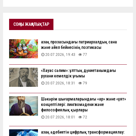
СОҢҒЫ ЖАҢАЛЫҚТАР
Қазақ прозасындағы патриархалдық сана
және әйел бейнесінің поэтикасы
20.07.2026, 19:43
77
«Хауас сәлим»: ұлттық дүниетанымдағы
рухани кемелдік ұғымы
20.07.2026, 18:31
79
Шәкәрім шығармаларындағы «ар» және «ұят»
концептілері: лингвомәдени және
философиялық қырлары
20.07.2026, 18:01
72
Қазақ әдебиетін цифрлық трансформациялау: