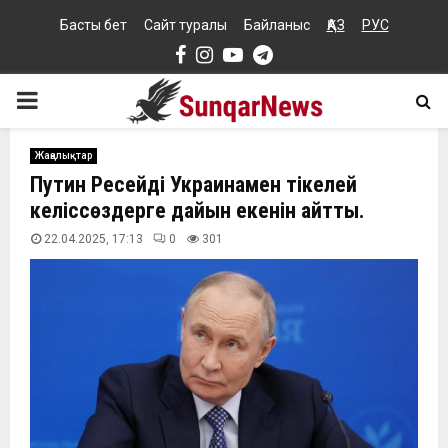
Басты бет
Сайт туралы
Байланыс
ҚАЗ
РУС
Facebook
Instagram
Youtube
Telegram
PRIMARY
MENU
Жаңалықтар
Путин Ресейдің Украинамен тікелей
келіссөздерге дайын екенін айтты.
22.04.2025, 17:13
0
301