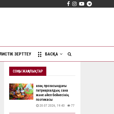
Facebook
Instagram
Youtube
Telegram
ИСТІК ЗЕРТТЕУ
БАСҚА
СОҢҒЫ ЖАҢАЛЫҚТАР
Қазақ прозасындағы
патриархалдық сана
және әйел бейнесінің
поэтикасы
20.07.2026, 19:43
77