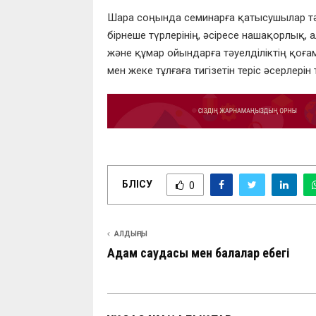
Шара соңында семинарға қатысушылар тә
бірнеше түрлерінің, әсіресе нашақорлық, 
және құмар ойындарға тәуелділіктің қоға
мен жеке тұлғаға тигізетін теріс әсерлері
БӨЛІСУ
0
АЛДЫҢҒЫ
Адам саудасы мен балалар еңбегі