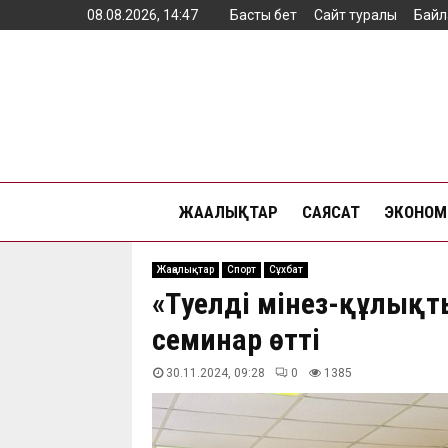
08.08.2026, 14:47
Басты бет
Сайт туралы
Байл
ЖАҢАЛЫҚТАР
САЯСАТ
ЭКОНОМ
Жаңалықтар
Спорт
Сұхбат
«Тәуелді мінез-құлы
семинар өтті
30.11.2024, 09:28
0
1385