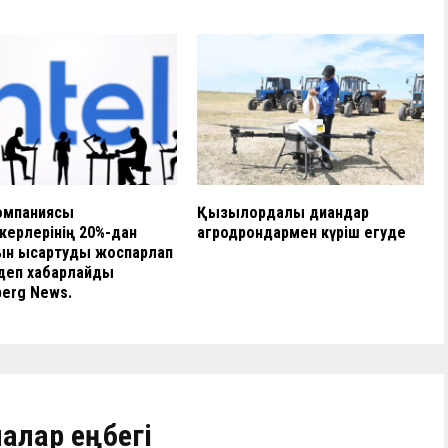
компаниясы
Қызылордалық диқандар
керлерінің 20%-дан
агродрондармен күріш егуде
н қысқартуды жоспарлап
деп хабарлайды
erg News.
алар еңбегі