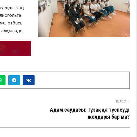
уелділіктің
алкогольге
мға, отбасы
н талқылады.
КЕЛЕСІ
Адам саудасы: Тұзаққа түспеудің
жолдары бар ма?