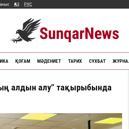
аныс
ҚАЗ
РУС
ИКА
ҚОҒАМ
МӘДЕНИЕТ
ТАРИХ
СҰХБАТ
ЖУРНАЛ
қтың алдын алу” тақырыбында