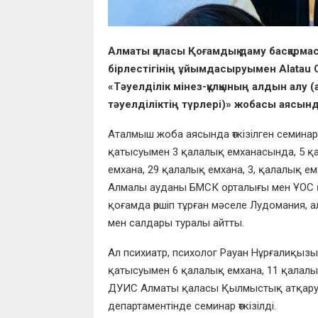
Алматы қаласы Қоғамдық даму басқарма
бірлестігінің ұйымдасыруымен Alatau 
«Тәуелділік мінез-құлқының алдын алу (
тәуелділіктің түрлері)» жобасы аясын
Аталмыш жоба аясында өткізілген семина
қатысуымен 3 қалалық емханасында, 5 қ
емхана, 29 қалалық емхана, 3, қалалық ем
Алмалы ауданы БМСК орталығы мен ҰОС 
қоғамда өршіп тұрған мәселе Лудомания, 
мен салдары туралы айтты.
Ал психиатр, психолог Рауан Нұрғалиқыз
қатысуымен 6 қалалық емхана, 11 қалалы
ДУИС Алматы қаласы Қылмыстық атқару
департаментінде семинар өткізілді.