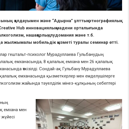
сының қолдауымен және “Адырна” ұлттық-этнографиялық
Creative Hub инновациялық мәдени орталығында
алкоголизм, нашақорлық, лудомания және т.б.
да жылжымалы мобильдік қызметі туралы семинар өтті.
рлар гештальт-психолог Мурадуллаева Гульбанудың
алалық емханасында, 8 қалалық емхана мен 26 қалалық
ханасында өткізілді. Сондай-ақ Гульбану Мурадуллаева
қалалық емханасында қызметкерлер мен емделушілерге
алкоголизм жайында тәуелділік мінез-құлқының себептері
ының
қ емхана мен
 жүйесі