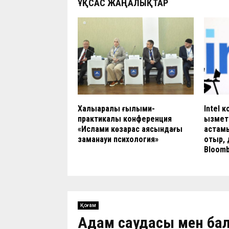
ҰҚСАС ЖАҢАЛЫҚТАР
Халықаралық ғылыми-
Intel 
практикалық конференция
қызмет
«Ислами көзқарас аясындағы
астамы
заманауи психология»
отыр, 
Bloomb
Қоғам
Адам саудасы мен бал