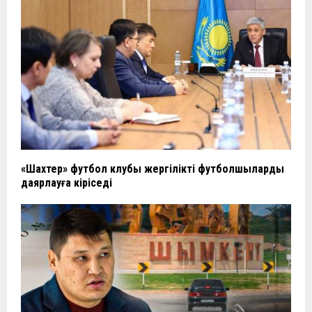
«Шахтер» футбол клубы жергілікті футболшыларды
даярлауға кіріседі