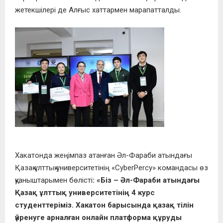
жетекшілері де Алғыс хаттармен марапатталды.
Хакатонда жеңімпаз атанған Әл-Фараби атындағы
Қазақ ұлттық университетінің «CyberPercy» командасы өз
қуаныштарымен бөлісті
: «Біз – Әл-Фараби атындағы
Қазақ ұлттық университетінің 4 курс
студенттеріміз. Хакатон барысында қазақ тілін
үйренуге арналған онлайн платформа құруды