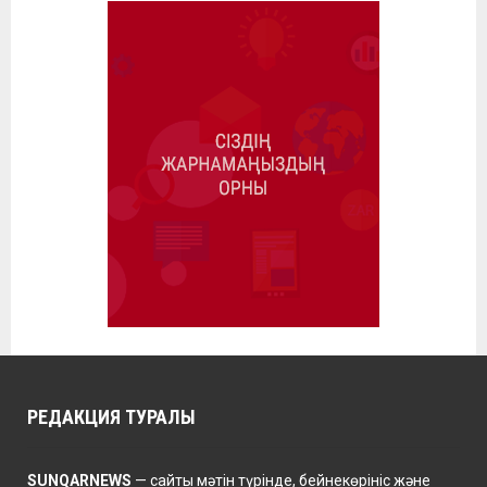
РЕДАКЦИЯ ТУРАЛЫ
SUNQARNEWS
— сайты мәтін түрінде, бейнекөрініс және