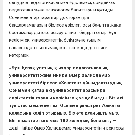
оқытудың педагогикасы мен әдістемесі, сондай-ақ
педагогика және психология бағыттарын қамтиды.
Сонымен қатар тараптар докторантура
бағдарламаларын бірлесе әзірлеп, осы бағытта жаңа
бастамаларды іске асыруға ниет білдіріп отыр. Бұл
келісім екі университеттің білім және ғылым
саласындағы ынтымақтастығын жаңа деңгейге
көтермек.
«Бүгін Қазақ ұлттық қыздар педагогикалық
университеті және Нийде Өмер Халисдемир
университеті бірлесе «Хакатон» ұйымдастырдық.
Сонымен қатар екі университет арасында
серіктестік туралы келісімге қол қойылды. Біз екі
туыстас мемлекетпіз. Осымен үшінші рет Алматы
қаласына келіп отырмыз. Біз өте қуаныштымыз.
Ынтымақтастығымыз 100 жылдық болсын»,
—
деді Нийде Өмер Халисдемир университетінің ректоры