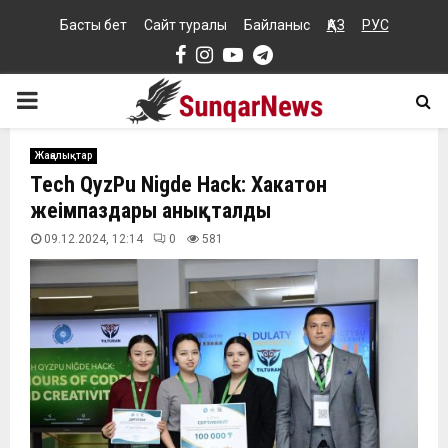
Басты бет
Сайт туралы
Байланыс
ҚАЗ
РУС
Facebook
Instagram
Youtube
Telegram
PRIMARY
MENU
Жаңалықтар
Tech QyzPu Nigde Hack: Хакатон
жеңімпаздары анықталды
09.12.2024, 12:14
0
581