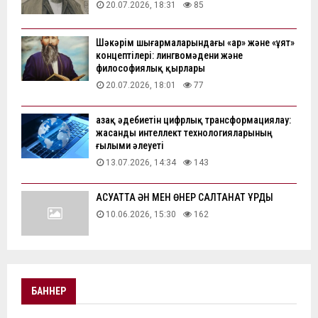
20.07.2026, 18:31
85
Шәкәрім шығармаларындағы «ар» және «ұят»
концептілері: лингвомәдени және
философиялық қырлары
20.07.2026, 18:01
77
Қазақ әдебиетін цифрлық трансформациялау:
жасанды интеллект технологияларының
ғылыми әлеуеті
13.07.2026, 14:34
143
АҚСУАТТА ӘН МЕН ӨНЕР САЛТАНАТ ҚҰРДЫ
10.06.2026, 15:30
162
БАННЕР