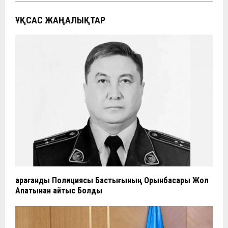
ҰҚСАС ЖАҢАЛЫҚТАР
Қарағанды Полициясы Бастығының Орынбасары Жол
Апатынан Қайтыс Болды