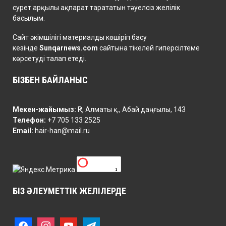
сурет арқылы ақпарат тарататын тәуелсіз желілік
басылым.
Сайт әкімшілігі материалды көшіріп басу
кезінде
Sunqarnews.com
сайтына тікелей гиперсілтеме
көрсетуді талап етеді.
БІЗБЕН БАЙЛАНЫС
Мекен-жайымыз:
ҚР, Алматы қ., Абай даңғылы, 143
Телефон:
+7 705 133 2525
Email:
hair-han@mail.ru
БІЗ ӘЛЕУМЕТТІК ЖЕЛІЛЕРДЕ
f
i
y
t