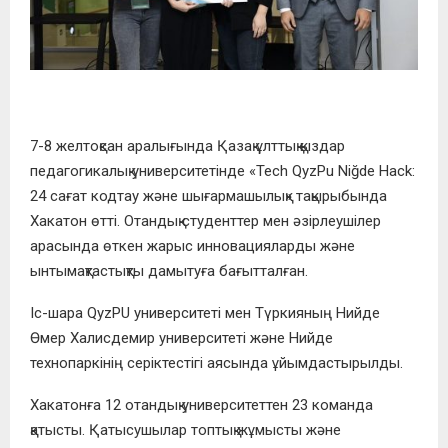
7-8 желтоқсан аралығында Қазақ ұлттық қыздар
педагогикалық университетінде «Tech QyzPu Niğde Hack:
24 сағат кодтау және шығармашылық» тақырыбында
Хакатон өтті. Отандық студенттер мен әзірлеушілер
арасында өткен жарыс инновацияларды және
ынтымақтастықты дамытуға бағытталған.
Іс-шара QyzPU университеті мен Түркияның Нийде
Өмер Халисдемир университеті және Нийде
технопаркінің серіктестігі аясында ұйымдастырылды.
Хакатонға 12 отандық университеттен 23 команда
қатысты. Қатысушылар топтық жұмысты және