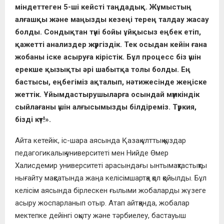
міндеттеген 5-ші кейсті таңдадық. Жұмыстың
алғашқы және маңызды кезеңі терең талдау жасау
болды. Сондықтан түні бойы ұйқысыз еңбек етіп,
қажетті анализдер жүргіздік. Тек осыдан кейін ғана
жобаны іске асыруға кірістік. Бұл процесс біз үшін
ерекше қызықты әрі шабытқа толы болды. Ең
бастысы, еңбегіміз ақталып, нәтижесінде жеңіске
жеттік. Ұйымдастырушыларға осындай мүмкіндік
сыйлағаны үшін алғысымызды білдіреміз. Түркия,
бізді күт!».
Айта кетейік, іс-шара аясында Қазақ ұлттық қыздар
педагогикалық университеті мен Нийде Өмер
Халисдемир университеті арасындағы ынтымақтастықты
нығайту мақсатында жаңа келісімшартқа қол қойылды. Бұл
келісім аясында бірлескен ғылыми жобаларды жүзеге
асыру жоспарланып отыр. Атап айтқанда, жобалар
мектепке дейінгі оқыту және тәрбиелеу, бастауыш