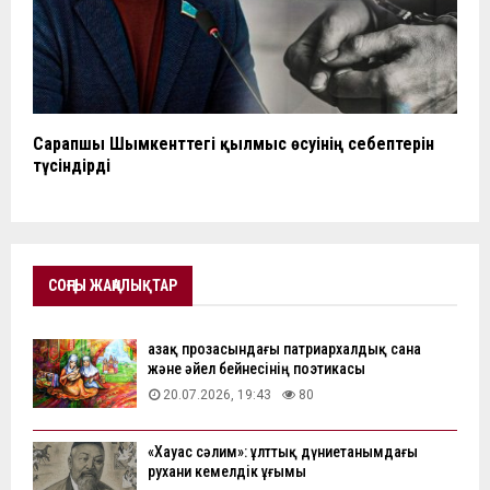
Сарапшы Шымкенттегі қылмыс өсуінің себептерін
түсіндірді
СОҢҒЫ ЖАҢАЛЫҚТАР
Қазақ прозасындағы патриархалдық сана
және әйел бейнесінің поэтикасы
20.07.2026, 19:43
80
«Хауас сәлим»: ұлттық дүниетанымдағы
рухани кемелдік ұғымы