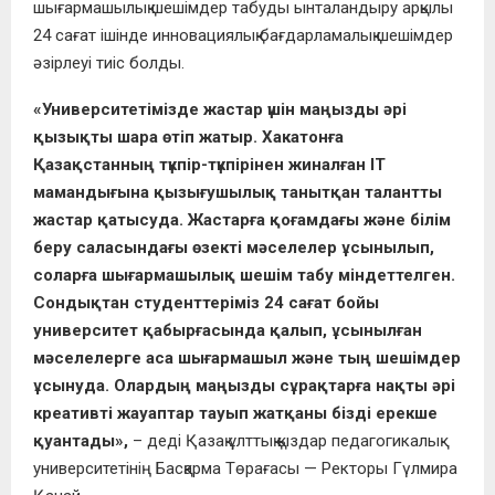
шығармашылық шешімдер табуды ынталандыру арқылы
24 сағат ішінде инновациялық бағдарламалық шешімдер
әзірлеуі тиіс болды.
«Университетімізде жастар үшін маңызды әрі
қызықты шара өтіп жатыр. Хакатонға
Қазақстанның түкпір-түкпірінен жиналған IT
мамандығына қызығушылық танытқан талантты
жастар қатысуда. Жастарға қоғамдағы және білім
беру саласындағы өзекті мәселелер ұсынылып,
соларға шығармашылық шешім табу міндеттелген.
Сондықтан студенттеріміз 24 сағат бойы
университет қабырғасында қалып, ұсынылған
мәселелерге аса шығармашыл және тың шешімдер
ұсынуда. Олардың маңызды сұрақтарға нақты әрі
креативті жауаптар тауып жатқаны бізді ерекше
қуантады»,
– деді Қазақ ұлттық қыздар педагогикалық
университетінің Басқарма Төрағасы — Ректоры Гүлмира