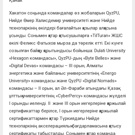
Қанай.
Хакатон соңында командалар өз жобаларын QyzPU,
Нийде Өмер Халисдемир университеті және Нийде
технопаркінің өкілдері бағалайтын қазылар алқасына
ұсынды. Сонымен қатар қатысушыларға «TilTuran» ЖШС
өкілі Феликс Фатыхов мырза да төрелік етті. Екі күнге
созылған байқау қорытындысы бойынша: Dulati University
«Hexagon командасы», QyzPU-дың «Byte Belles» және
«Digital Devas» командасы – ІІІ орын, Алматы
энергетика және байланыс университетінің «Energo
University» командасы және QyzPU «Digital Nomads»
командасы – ІІ орын, ал Әл-Фараби атындағы Қазақ
ұлттық университетінің «CyberPercy» командасы жүлделі
І орынды иеленді. ІІ және ІІІ орын иегерлеріне қаржылай
сертификаттар берілсе, І орын иегерлеріне қаржылай
сертификаттармен қатар Түркиядағы Нийде
технопаркінің акселерациялық бағдарламасына қатысу
сертификаты табысталды. Сонымен қатар команда