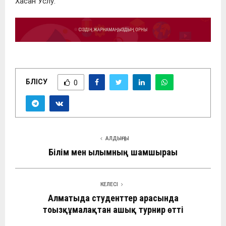
Хасан Услу.
БӨЛІСУ
0
АЛДЫҢҒЫ
Білім мен ғылымның шамшырағы
КЕЛЕСІ
Алматыда студенттер арасында
тоғызқұмалақтан ашық турнир өтті