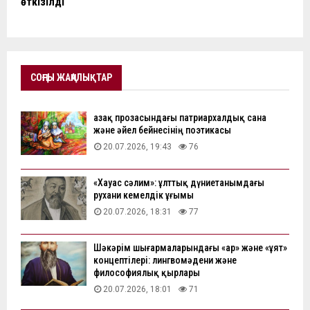
өткізілді
СОҢҒЫ ЖАҢАЛЫҚТАР
Қазақ прозасындағы патриархалдық сана
және әйел бейнесінің поэтикасы
20.07.2026, 19:43
76
«Хауас сәлим»: ұлттық дүниетанымдағы
рухани кемелдік ұғымы
20.07.2026, 18:31
77
Шәкәрім шығармаларындағы «ар» және «ұят»
концептілері: лингвомәдени және
философиялық қырлары
20.07.2026, 18:01
71