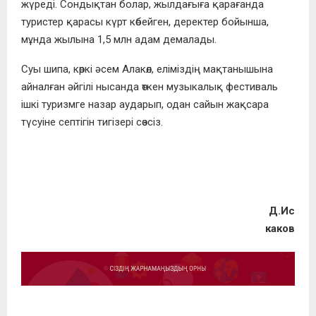
жүреді. Сондықтан болар, жылдағыға қарағанда
туристер қарасы күрт көбейген, деректер бойынша,
мұнда жылына 1,5 млн адам демалады.
Суы шипа, көркі әсем Алакөл, еліміздің мақтанышына
айналған әйгілі нысанда өткен музыкалық фестиваль
ішкі туризмге назар аударып, одан сайын жақсара
түсуіне септігін тигізері сөзсіз.
Д.Ис
каков