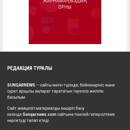
РЕДАКЦИЯ ТУРАЛЫ
SUNQARNEWS
— сайты мәтін түрінде, бейнекөрініс және
сурет арқылы ақпарат тарататын тәуелсіз желілік
басылым.
Сайт әкімшілігі материалды көшіріп басу
кезінде
Sunqarnews.com
сайтына тікелей гиперсілтеме
көрсетуді талап етеді.