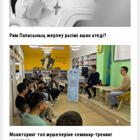
Рим Папасының жерлеу рәсімі қашан өтеді?
Мониторинг топ мүшелеріне семинар-тренинг