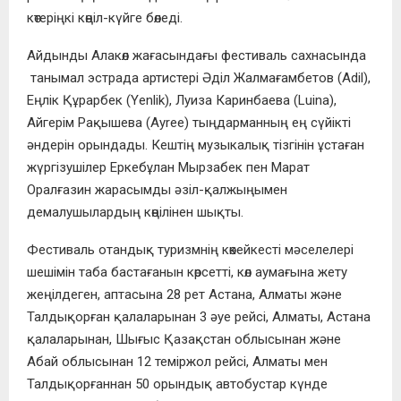
көтеріңкі көңіл-күйге бөледі.
Айдынды Алакөл жағасындағы фестиваль сахнасында
танымал эстрада артистері Әділ Жалмағамбетов (Adil),
Еңлік Құрарбек (Yenlik), Луиза Каринбаева (Luina),
Айгерім Рақышева (Ayree) тыңдарманның ең сүйікті
әндерін орындады. Кештің музыкалық тізгінін ұстаған
жүргізушілер Еркебұлан Мырзабек пен Марат
Оралғазин жарасымды әзіл-қалжыңымен
демалушылардың көңілінен шықты.
Фестиваль отандық туризмнің көкейкесті мәселелері
шешімін таба бастағанын көрсетті, көл аумағына жету
жеңілдеген, аптасына 28 рет Астана, Алматы және
Талдықорған қалаларынан 3 әуе рейсі, Алматы, Астана
қалаларынан, Шығыс Қазақстан облысынан және
Абай облысынан 12 теміржол рейсі, Алматы мен
Талдықорғаннан 50 орындық автобустар күнде