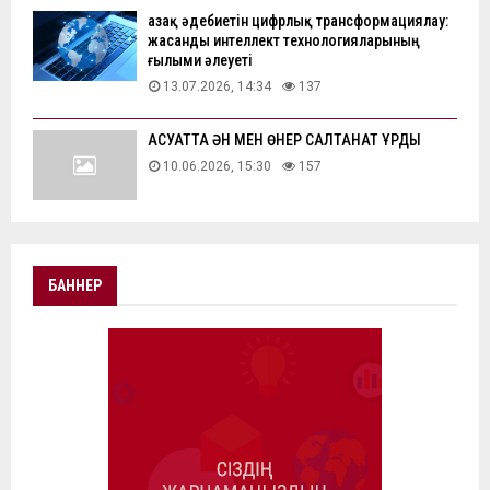
Қазақ әдебиетін цифрлық трансформациялау:
жасанды интеллект технологияларының
ғылыми әлеуеті
13.07.2026, 14:34
137
АҚСУАТТА ӘН МЕН ӨНЕР САЛТАНАТ ҚҰРДЫ
10.06.2026, 15:30
157
БАННЕР