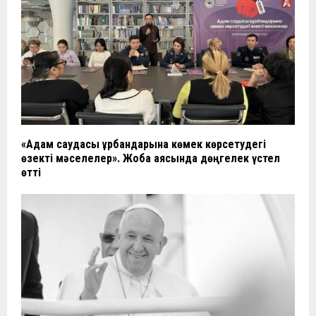
«Адам саудасы құрбандарына көмек көрсетудегі
өзекті мәселелер». Жоба аясында дөңгелек үстел
өтті