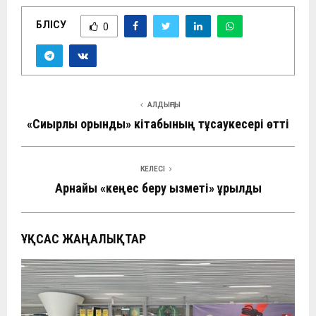
БӨЛІСУ
0
АЛДЫҢҒЫ
«Сиқырлы орындық» кітабының тұсаукесері өтті
КЕЛЕСІ
Арнайы «кеңес беру қызметі» құрылды
ҰҚСАС ЖАҢАЛЫҚТАР