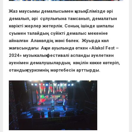
Жаз маусымы демалысымен қызық. Елімізде әрі
демалып, әрі сұлулығына тамсанып, демалатын
көрікті жерлер жетерлік. Соның ішінде шипалы
суымен талайдың сүйікті демалыс мекеніне
айналған Алакөлдің жөні бөлек. Жуырда көл
жағасындағы Ақши ауылында өткен «Alakol Fest –
2024» музыкалық фестивалі аспанды әуелеткен
әуенімен демалушылардың көңілін көкке көтеріп,
отандық туризмнің мәртебесін арттырды.