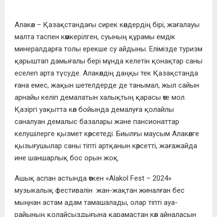
Алакөл – Қазақстандағы сирек көлдердің бірі, жағалауы
малта таспен көмкерілген, суының құрамы емдік
минералдарға толы ерекше су айдыны. Елімізде туризм
қарыштап дамығалы бері мұнда келетін қонақтар саны
еселеп арта түсуде. Алакөлдің даңқы тек Қазақстанда
ғана емес, жақын шетелдерде де танымал, жыл сайын
арнайы келіп демалатын халықтың қарасы өте мол.
Қазіргі уақытта көл бойында демалуға қолайлы
саналуан демалыс базалары және пансионаттар
келушілерге қызмет көрсетеді. Биылғы маусым Алакөлге
қызығушылар саны тіпті артқанын көрсетті, жағажайда
ине шаншарлық бос орын жоқ.
Ашық аспан астында өткен «Alakol Fest – 2024»
музыкалық фестивалін жан-жақтан жиналған бес
мыңнан астам адам тамашалады, олар тіпті ауа-
райының қолайсыздығына қарамастан көл айналасын