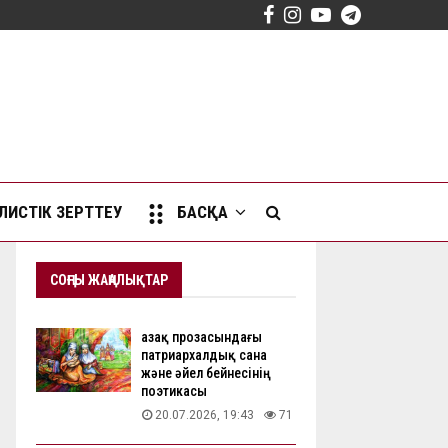
Facebook
Instagram
Youtube
Telegram
ИСТІК ЗЕРТТЕУ
БАСҚА
СОҢҒЫ ЖАҢАЛЫҚТАР
Қазақ прозасындағы
патриархалдық сана
және әйел бейнесінің
поэтикасы
20.07.2026, 19:43
71