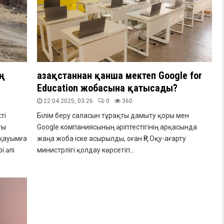
ң
Қазақстаннан қанша мектеп Google for
Education жобасына қатысады?
22.04.2025, 03:26
0
360
ті
Білім беру саласын тұрақты дамыту қоры мен
ғы
Google компаниясының әріптестігінің арқасында
 қауымға
жаңа жоба іске асырылды, оған ҚР Оқу-ағарту
 әлі
министрлігі қолдау көрсетіп...