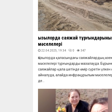
Қызылорда саяжай тұрғындарыны
мәселелері
22.04.2025, 19:34
0
347
Қызылорда қаласындағы саяжайлардың өзек
мәселелері тұрғындарды мазалауда. Бұрын
саяжайлар қала шетінде өмір сүретін үлкен
айналуда, алайда инфрақұрылым мәселелері
де...