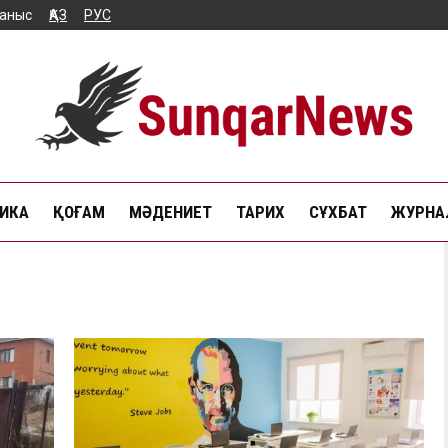
аныс
ҚАЗ
РУС
ИКА
ҚОҒАМ
МӘДЕНИЕТ
ТАРИХ
СҰХБАТ
ЖУРНАЛ