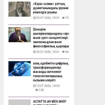
«Хауас сәлим»: ұлттық
дүниетанымдағы рухани
кемелдік ұғымы
20.07.2026, 18:31
73
Шәкәрім
шығармаларындағы «ар»
және «ұят» концептілері:
лингвомәдени және
философиялық қырлары
20.07.2026, 18:01
66
Қазақ әдебиетін цифрлық
трансформациялау:
жасанды интеллект
технологияларының
ғылыми әлеуеті
13.07.2026, 14:34
130
АҚСУАТТА ӘН МЕН ӨНЕР