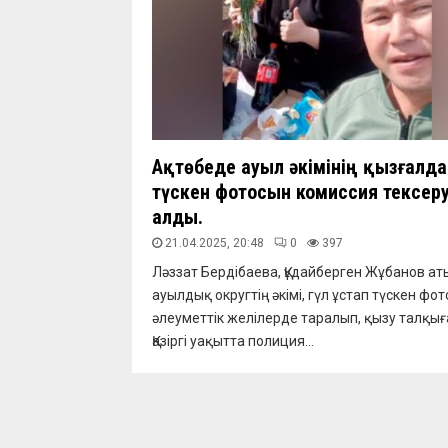
Ақтөбеде ауыл әкімінің қызғалд
түскен фотосын комиссия тексер
алды.
21.04.2025, 20:48
0
397
Ләззат Бердібаева, Құдайберген Жұбанов а
ауылдық округтің әкімі, гүл ұстап түскен фо
әлеуметтік желілерде таралып, қызу талқыға
Қазіргі уақытта полиция...