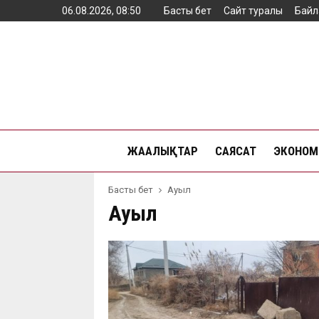
06.08.2026, 08:50
Басты бет
Сайт туралы
Байл
ЖАҢАЛЫҚТАР
САЯСАТ
ЭКОНОМ
Басты бет
Ауыл
Ауыл