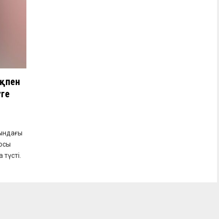
ақпен
уге
тындағы
тосы
 түсті.