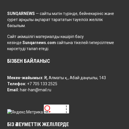
SUNQARNEWS
— сайты мәтін түрінде, бейнекөрініс және
сурет арқылы ақпарат тарататын тәуелсіз желілік
басылым.
Сайт әкімшілігі материалды көшіріп басу
кезінде
Sunqarnews.com
сайтына тікелей гиперсілтеме
көрсетуді талап етеді.
БІЗБЕН БАЙЛАНЫС
Мекен-жайымыз:
ҚР, Алматы қ., Абай даңғылы, 143
Телефон:
+7 705 133 2525
Email:
hair-han@mail.ru
БІЗ ӘЛЕУМЕТТІК ЖЕЛІЛЕРДЕ