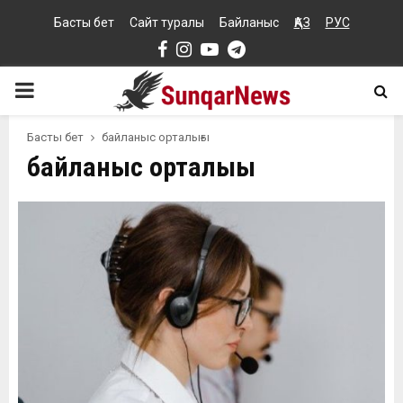
Басты бет
Сайт туралы
Байланыс
ҚАЗ
РУС
Facebook
Instagram
Youtube
Telegram
PRIMARY
MENU
Басты бет
байланыс орталығы
байланыс орталығы