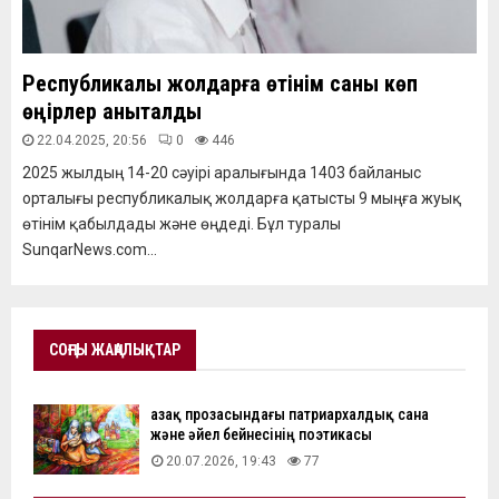
Республикалық жолдарға өтінім саны көп
өңірлер анықталды
22.04.2025, 20:56
0
446
2025 жылдың 14-20 сәуірі аралығында 1403 байланыс
орталығы республикалық жолдарға қатысты 9 мыңға жуық
өтінім қабылдады және өңдеді. Бұл туралы
SunqarNews.com...
СОҢҒЫ ЖАҢАЛЫҚТАР
Қазақ прозасындағы патриархалдық сана
және әйел бейнесінің поэтикасы
20.07.2026, 19:43
77