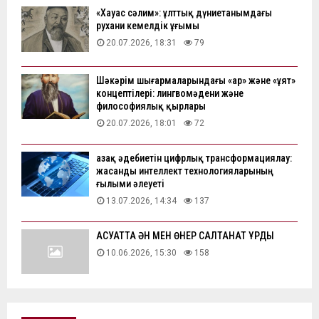
«Хауас сәлим»: ұлттық дүниетанымдағы
рухани кемелдік ұғымы
20.07.2026, 18:31
79
Шәкәрім шығармаларындағы «ар» және «ұят»
концептілері: лингвомәдени және
философиялық қырлары
20.07.2026, 18:01
72
Қазақ әдебиетін цифрлық трансформациялау:
жасанды интеллект технологияларының
ғылыми әлеуеті
13.07.2026, 14:34
137
АҚСУАТТА ӘН МЕН ӨНЕР САЛТАНАТ ҚҰРДЫ
10.06.2026, 15:30
158