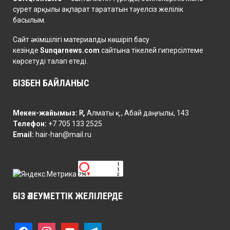
сурет арқылы ақпарат тарататын тәуелсіз желілік
басылым.
Сайт әкімшілігі материалды көшіріп басу
кезінде
Sunqarnews.com
сайтына тікелей гиперсілтеме
көрсетуді талап етеді.
БІЗБЕН БАЙЛАНЫС
Мекен-жайымыз:
ҚР, Алматы қ., Абай даңғылы, 143
Телефон:
+7 705 133 2525
Email:
hair-han@mail.ru
БІЗ ӘЛЕУМЕТТІК ЖЕЛІЛЕРДЕ
f
i
y
t