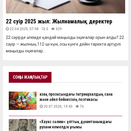
22 сәуір 2025 жыл: Жылнамалық деректер
22.04.2025, 07:08
0
329
22 сәуірде әлемде қандай маңызды оқиғалар орын алды? 22
сәуір — жылның 112-ші күні, осы күнге дейін тарихта әртүрлі
маңызды оқиғалар...
СОҢҒЫ ЖАҢАЛЫҚТАР
Қазақ прозасындағы патриархалдық сана
және әйел бейнесінің поэтикасы
20.07.2026, 19:43
76
«Хауас сәлим»: ұлттық дүниетанымдағы
рухани кемелдік ұғымы