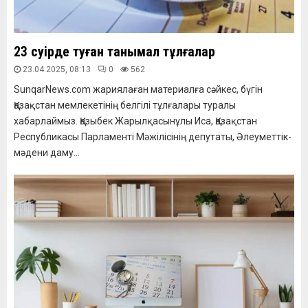
23 сәуірде туған танымал тұлғалар
23.04.2025, 08:13
0
562
SunqarNews.com жариялаған материалға сәйкес, бүгін
Қазақстан мемлекетінің белгілі тұлғалары туралы
хабарлаймыз. Қазыбек Жарылқасынұлы Иса, Қазақстан
Республикасы Парламенті Мәжілісінің депутаты, Әлеуметтік-
мәдени даму...