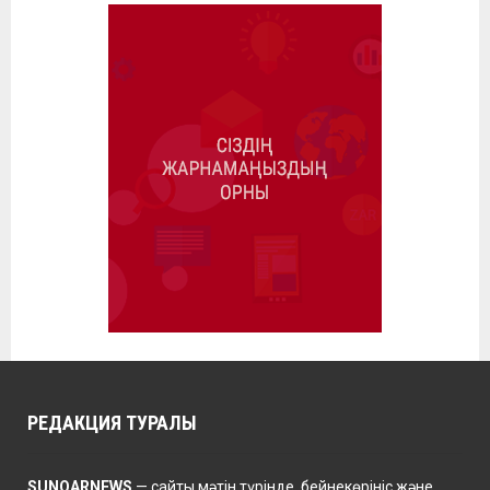
РЕДАКЦИЯ ТУРАЛЫ
SUNQARNEWS
— сайты мәтін түрінде, бейнекөрініс және