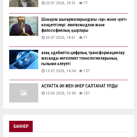
20.07.2026, 18:31
77
Шәкәрім шығармаларындағы «ар» және «ұят»
концептілері: лингвомәдени және
философиялық қырлары
20.07.2026, 18:01
71
Қазақ әдебиетін цифрлық трансформациялау:
жасанды интеллект технологияларының
ғылыми әлеуеті
13.07.2026, 14:34
137
АҚСУАТТА ӘН МЕН ӨНЕР САЛТАНАТ ҚҰРДЫ
10.06.2026, 15:30
157
БАННЕР