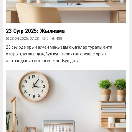
23 Сәуір 2025: Жылнама
23.04.2025, 07:28
0
488
23 сәуірде орын алған маңызды оқиғалар туралы айта
отырып, әр жылдың бұл күні тарихтан ерекше орын
алатындығын ескерген жөн. Бұл дата...