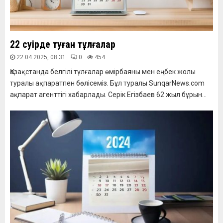
22 сәуірде туған тұлғалар
22.04.2025, 08:31
0
454
Қазақстанда белгілі тұлғалар өмірбаяны мен еңбек жолы
туралы ақпаратпен бөлісеміз. Бұл туралы SunqarNews.com
ақпарат агенттігі хабарлады. Серік Егізбаев 62 жыл бұрын...